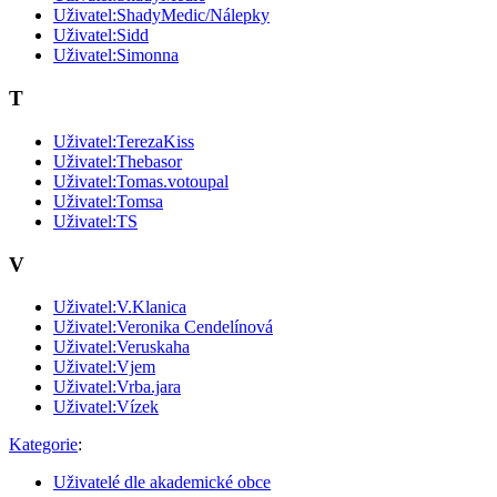
Uživatel:ShadyMedic/Nálepky
Uživatel:Sidd
Uživatel:Simonna
T
Uživatel:TerezaKiss
Uživatel:Thebasor
Uživatel:Tomas.votoupal
Uživatel:Tomsa
Uživatel:TS
V
Uživatel:V.Klanica
Uživatel:Veronika Cendelínová
Uživatel:Veruskaha
Uživatel:Vjem
Uživatel:Vrba.jara
Uživatel:Vízek
Kategorie
:
Uživatelé dle akademické obce