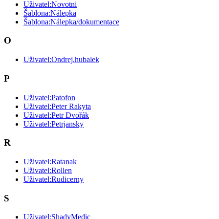
Uživatel:Novotni
Šablona:Nálepka
Šablona:Nálepka/dokumentace
O
Uživatel:Ondrej.hubalek
P
Uživatel:Patofon
Uživatel:Peter Rakyta
Uživatel:Petr Dvořák
Uživatel:Petrjansky
R
Uživatel:Ratanak
Uživatel:Rollen
Uživatel:Rudicerny
S
Uživatel:ShadyMedic