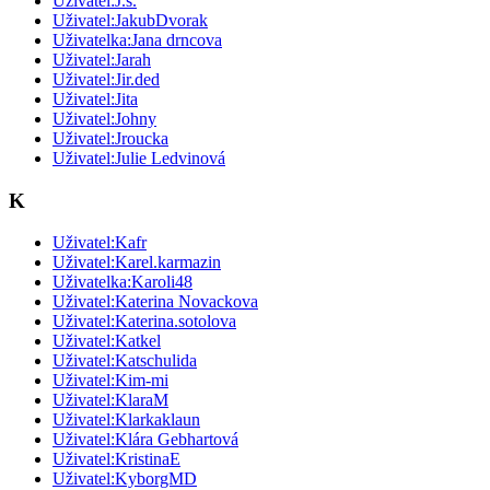
Uživatel:J.s.
Uživatel:JakubDvorak
Uživatelka:Jana drncova
Uživatel:Jarah
Uživatel:Jir.ded
Uživatel:Jita
Uživatel:Johny
Uživatel:Jroucka
Uživatel:Julie Ledvinová
K
Uživatel:Kafr
Uživatel:Karel.karmazin
Uživatelka:Karoli48
Uživatel:Katerina Novackova
Uživatel:Katerina.sotolova
Uživatel:Katkel
Uživatel:Katschulida
Uživatel:Kim-mi
Uživatel:KlaraM
Uživatel:Klarkaklaun
Uživatel:Klára Gebhartová
Uživatel:KristinaE
Uživatel:KyborgMD