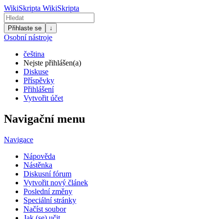
WikiSkripta
WikiSkripta
Přihlaste se
↓
Osobní nástroje
čeština
Nejste přihlášen(a)
Diskuse
Příspěvky
Přihlášení
Vytvořit účet
Navigační menu
Navigace
Nápověda
Nástěnka
Diskusní fórum
Vytvořit nový článek
Poslední změny
Speciální stránky
Načíst soubor
Jak (se) učit