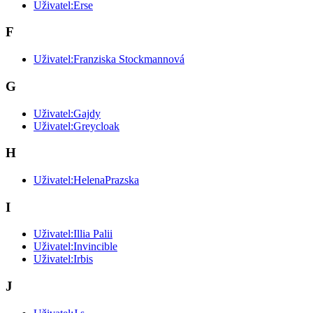
Uživatel:Erse
F
Uživatel:Franziska Stockmannová
G
Uživatel:Gajdy
Uživatel:Greycloak
H
Uživatel:HelenaPrazska
I
Uživatel:Illia Palii
Uživatel:Invincible
Uživatel:Irbis
J