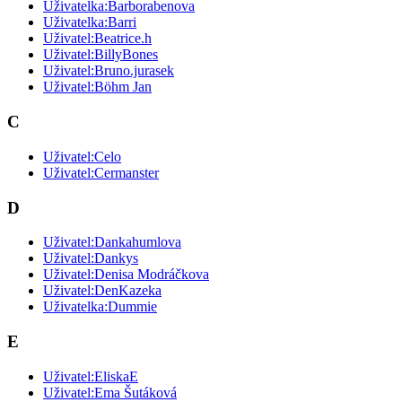
Uživatelka:Barborabenova
Uživatelka:Barri
Uživatel:Beatrice.h
Uživatel:BillyBones
Uživatel:Bruno.jurasek
Uživatel:Böhm Jan
C
Uživatel:Celo
Uživatel:Cermanster
D
Uživatel:Dankahumlova
Uživatel:Dankys
Uživatel:Denisa Modráčkova
Uživatel:DenKazeka
Uživatelka:Dummie
E
Uživatel:EliskaE
Uživatel:Ema Šutáková