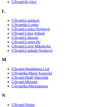
Uživatel:Kychot
L
Uživatel:Lapiduch
Uživatelka:Lenito
Uživatel:Lenka Nerglová
Uživatel:Libor Jelínek
Uživatel:Liliumm
Uživatel:LorencJiri
Uživatel:Lucie Mikulecká
Uživatel:Ludmila Nosková
M
Uživatel:Magdalena Lisá
Uživatelka:Marie Kopecká
Uživatel:Matěj Marcinik
Uživatel:Miromir
Uživatelka:Mizugameza
N
Uživatel:Ninini