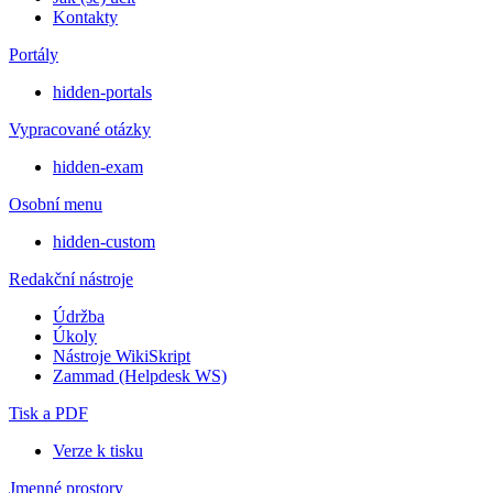
Kontakty
Portály
hidden-portals
Vypracované otázky
hidden-exam
Osobní menu
hidden-custom
Redakční nástroje
Údržba
Úkoly
Nástroje WikiSkript
Zammad (Helpdesk WS)
Tisk a PDF
Verze k tisku
Jmenné prostory