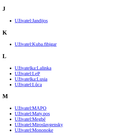
J
Uživatel:Jandijos
K
Uživatel:Kuba.fibigar
L
Uživatelka:Lalinka
Uživatel:LeP
Uživatelka:Lusia
Uživatel:Lůca
M
Uživatel:MAPO
Uživatel:Maty.pos
Uživatel:Megbé
Uživatel:Miroslavgensky
Uživatel:Mononoke