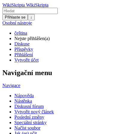
WikiSkripta
WikiSkripta
Přihlaste se
↓
Osobní nástroje
čeština
Nejste přihlášen(a)
Diskuse
Příspěvky
Přihlášení
Vytvořit účet
Navigační menu
Navigace
Nápověda
Nástěnka
Diskusní fórum
Vytvořit nový článek
Poslední změny
Speciální stránky
Načíst soubor
Jak (se) učit