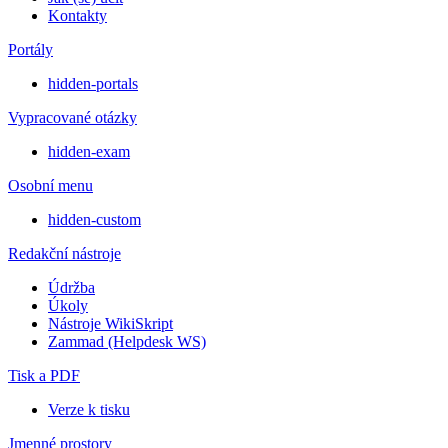
Kontakty
Portály
hidden-portals
Vypracované otázky
hidden-exam
Osobní menu
hidden-custom
Redakční nástroje
Údržba
Úkoly
Nástroje WikiSkript
Zammad (Helpdesk WS)
Tisk a PDF
Verze k tisku
Jmenné prostory