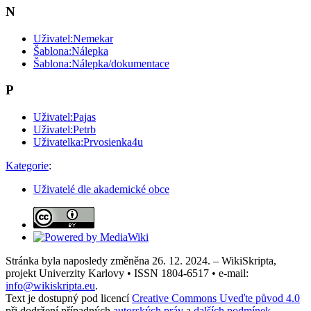
N
Uživatel:Nemekar
Šablona:Nálepka
Šablona:Nálepka/dokumentace
P
Uživatel:Pajas
Uživatel:Petrb
Uživatelka:Prvosienka4u
Kategorie
:
Uživatelé dle akademické obce
Stránka byla naposledy změněna 26. 12. 2024. – WikiSkripta,
projekt Univerzity Karlovy • ISSN 1804-6517 • e-mail:
info@wikiskripta.eu
.
Text je dostupný pod licencí
Creative Commons Uveďte původ 4.0
při dodržení případných
autorských práv
a
dalších podmínek
.