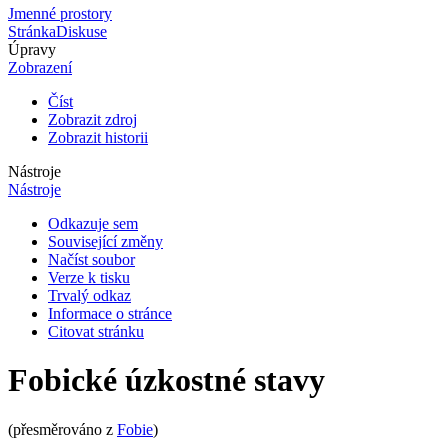
Jmenné prostory
Stránka
Diskuse
Úpravy
Zobrazení
Číst
Zobrazit zdroj
Zobrazit historii
Nástroje
Nástroje
Odkazuje sem
Související změny
Načíst soubor
Verze k tisku
Trvalý odkaz
Informace o stránce
Citovat stránku
Fobické úzkostné stavy
(přesměrováno z
Fobie
)