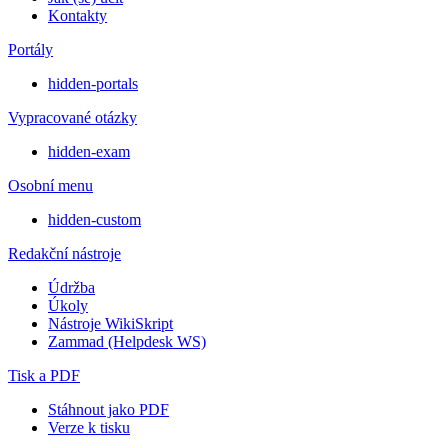
Kontakty
Portály
hidden-portals
Vypracované otázky
hidden-exam
Osobní menu
hidden-custom
Redakční nástroje
Údržba
Úkoly
Nástroje WikiSkript
Zammad (Helpdesk WS)
Tisk a PDF
Stáhnout jako PDF
Verze k tisku