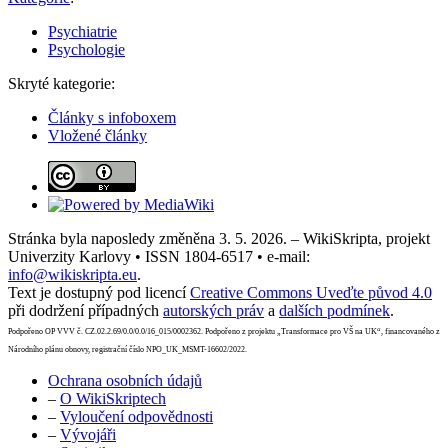
Psychiatrie
Psychologie
Skryté kategorie:
Články s infoboxem
Vložené články
Stránka byla naposledy změněna 3. 5. 2026. – WikiSkripta, projekt
Univerzity Karlovy • ISSN 1804-6517 • e-mail:
info@wikiskripta.eu
.
Text je dostupný pod licencí
Creative Commons Uveďte původ 4.0
při dodržení případných
autorských práv
a
dalších podmínek
.
Podpořeno OP VVV č. CZ.02.2.69/0.0/0.0/16_015/0002362. Podpořeno z projektu „Transformace pro VŠ na UK“, financovaného z
Národního plánu obnovy, registrační číslo NPO_UK_MSMT-16602/2022.
Ochrana osobních údajů
–
O WikiSkriptech
–
Vyloučení odpovědnosti
–
Vývojáři