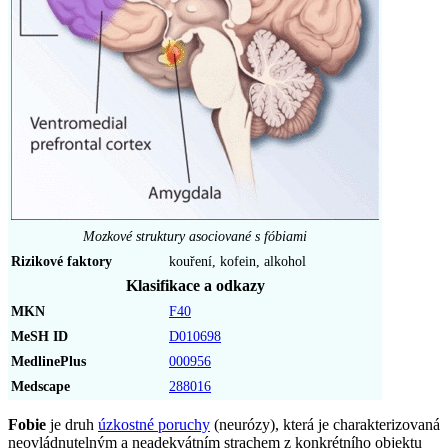
Mozkové struktury asociované s fóbiami
Rizikové faktory
kouření, kofein, alkohol
Klasifikace a odkazy
MKN
F40
MeSH ID
D010698
MedlinePlus
000956
Medscape
288016
Fobie
je druh
úzkostné poruchy
(neurózy), která je charakterizovaná
neovládnutelným a neadekvátním strachem z konkrétního objektu