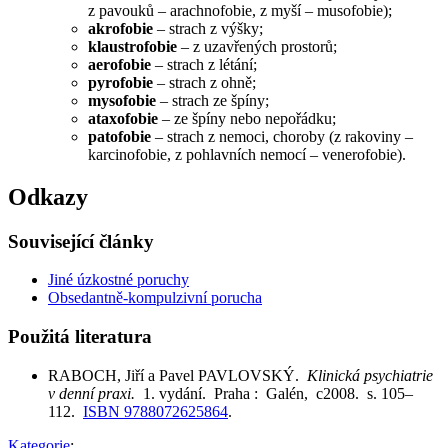
z pavouků – arachnofobie, z myší – musofobie);
akrofobie
– strach z výšky;
klaustrofobie
– z uzavřených prostorů;
aerofobie
– strach z létání;
pyrofobie
– strach z ohně;
mysofobie
– strach ze špíny;
ataxofobie
– ze špíny nebo nepořádku;
patofobie
– strach z nemoci, choroby (z rakoviny –
karcinofobie, z pohlavních nemocí – venerofobie).
Odkazy
Související články
Jiné úzkostné poruchy
Obsedantně-kompulzivní porucha
Použitá literatura
RABOCH, Jiří a Pavel PAVLOVSKÝ.
Klinická psychiatrie
v denní praxi.
1. vydání. Praha : Galén, c2008. s. 105–
112.
ISBN 9788072625864
.
Kategorie
: