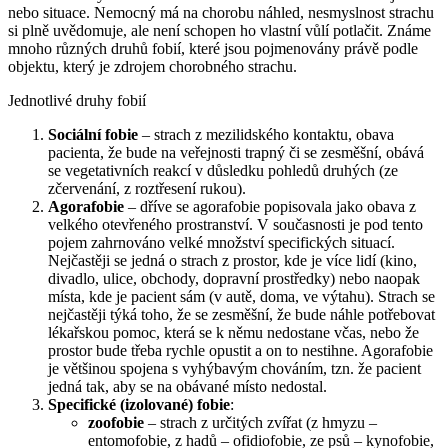
nebo situace. Nemocný má na chorobu náhled, nesmyslnost strachu
si plně uvědomuje, ale není schopen ho vlastní vůlí potlačit. Známe
mnoho různých druhů fobií, které jsou pojmenovány právě podle
objektu, který je zdrojem chorobného strachu.
Jednotlivé druhy fobií
Sociální fobie
– strach z mezilidského kontaktu, obava
pacienta, že bude na veřejnosti trapný či se zesměšní, obává
se vegetativních reakcí v důsledku pohledů druhých (ze
zčervenání, z roztřesení rukou).
Agorafobie
– dříve se agorafobie popisovala jako obava z
velkého otevřeného prostranství. V současnosti je pod tento
pojem zahrnováno velké množství specifických situací.
Nejčastěji se jedná o strach z prostor, kde je více lidí (kino,
divadlo, ulice, obchody, dopravní prostředky) nebo naopak
místa, kde je pacient sám (v autě, doma, ve výtahu). Strach se
nejčastěji týká toho, že se zesměšní, že bude náhle potřebovat
lékařskou pomoc, která se k němu nedostane včas, nebo že
prostor bude třeba rychle opustit a on to nestihne. Agorafobie
je většinou spojena s vyhýbavým chováním, tzn. že pacient
jedná tak, aby se na obávané místo nedostal.
Specifické (izolované) fobie
:
zoofobie
– strach z určitých zvířat (z hmyzu –
entomofobie, z hadů – ofidiofobie, ze psů – kynofobie,