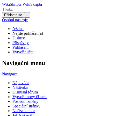
WikiSkripta
WikiSkripta
Přihlaste se
↓
Osobní nástroje
čeština
Nejste přihlášen(a)
Diskuse
Příspěvky
Přihlášení
Vytvořit účet
Navigační menu
Navigace
Nápověda
Nástěnka
Diskusní fórum
Vytvořit nový článek
Poslední změny
Speciální stránky
Načíst soubor
Jak (se) učit