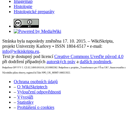
Imagemap
Histologie
Histologické preparáty
Stránka byla naposledy změněna 17. 10. 2015. – WikiSkripta,
projekt Univerzity Karlovy • ISSN 1804-6517 • e-mail:
info@wikiskripta.eu
.
Text je dostupný pod licencí
Creative Commons Uveďte původ 4.0
při dodržení případných
autorských práv
a
dalších podmínek
.
Podpořeno OP VVV č. CZ.02.2.69/0.0/0.0/16_015/0002362. Podpořeno z projektu „Transformace pro VŠ na UK“, financovaného z
Národního plánu obnovy, registrační číslo NPO_UK_MSMT-16602/2022.
Ochrana osobních údajů
–
O WikiSkriptech
–
Vyloučení odpovědnosti
–
Vývojáři
–
Statistiky
–
Prohlášení o cookies