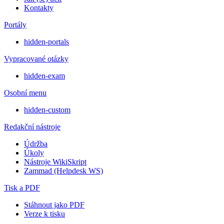
Kontakty
Portály
hidden-portals
Vypracované otázky
hidden-exam
Osobní menu
hidden-custom
Redakční nástroje
Údržba
Úkoly
Nástroje WikiSkript
Zammad (Helpdesk WS)
Tisk a PDF
Stáhnout jako PDF
Verze k tisku