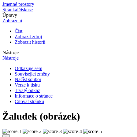
Jmenné prostory
Stránka
Diskuse
Úpravy
Zobrazení
Číst
Zobrazit zdroj
Zobrazit historii
Nástroje
Nástroje
Odkazuje sem
Související změny
Načíst soubor
Verze k tisku
Trvalý odkaz
Informace o stránce
Citovat stránku
Žaludek (obrázek)