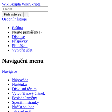
WikiSkripta
WikiSkripta
Přihlaste se
↓
Osobní nástroje
čeština
Nejste přihlášen(a)
Diskuse
Příspěvky
Přihlášení
Vytvořit účet
Navigační menu
Navigace
Nápověda
Nástěnka
Diskusní fórum
Vytvořit nový článek
Poslední změny
Speciální stránky
Načíst soubor
Jak (se) učit