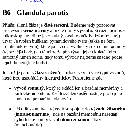
4.1
Zdroj
B6 - Glandula parotis
Příušní slinná žláza je
čistě serózní
. Budeme tedy pozorovat
především
serózní aciny
a různé druhy
vývodů
. Serózní acinus v
mikroskopu uvidíme jako kulatý, oválný (někdy deformovaný)
útvar. Je tvořen buňkami pyramidového tvaru (takže na řezu
trojúhelníkovitými), které jsou zcela vyplněny sekrečními granuly
(výraznější body) do té míry, že překrývají jejich kulaté jádro i
samotný lumen acinu, díky tomu vývody najdeme snadno podle
jejich lumen (bílé body).
Jelikož je parotis žláza
složená
, nachází se v ní více typů vývodů,
které jsou uspořádány
hierarchicky
. Pozorujeme zde:
vývod vsunutý
, který se skládá jen z bazální membrány a
kubického
epitelu. Kvůli své tenkostěnnosti je proto jeho
lumen na preparátu kolabován
několik vsunutých vývodů se spojuje do
vývodu žíhaného
(intralobulárního)
, kde na bazální membránu nasedají
cylindrické buňky s
radiálním žíháním
u baze
(mitochondrie)