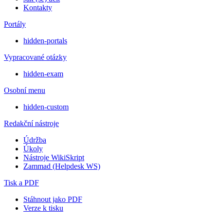
Kontakty
Portály
hidden-portals
Vypracované otázky
hidden-exam
Osobní menu
hidden-custom
Redakční nástroje
Údržba
Úkoly
Nástroje WikiSkript
Zammad (Helpdesk WS)
Tisk a PDF
Stáhnout jako PDF
Verze k tisku