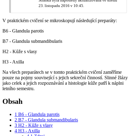
Stránka byla naposledy aktualizována ve středu
23. listopadu 2016 v 10:45.
V praktickém cvičení se mikroskopují následující preparáty:
B6 - Glandula parotis
B7 - Glandula submandibularis
H2 - Kůže s vlasy
H3 - Axilla
Na všech preparátech se v tomto praktickém cvičení zaměříme
pouze na pojmy související s jejich sekreční činností. Slinné žlázy
jako celek a jejich rozpoznávání a histologie kůže patří k náplni
letního semestru.
Obsah
1
B6 - Glandula parotis
2
B7 - Glandula submandibularis
3
H2 - Kůže s vlasy
4
H3 - Axilla