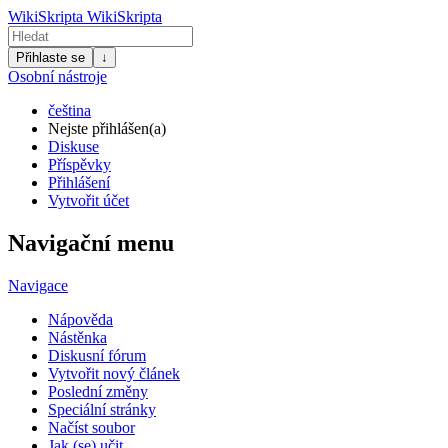
WikiSkripta
WikiSkripta
Přihlaste se
↓
Osobní nástroje
čeština
Nejste přihlášen(a)
Diskuse
Příspěvky
Přihlášení
Vytvořit účet
Navigační menu
Navigace
Nápověda
Nástěnka
Diskusní fórum
Vytvořit nový článek
Poslední změny
Speciální stránky
Načíst soubor
Jak (se) učit