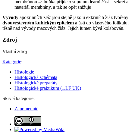
membránou -> buňka přijde o supranukleární část = sekret a
materiál membrány, a tak se opět snižuje
Vývody
apokrinních žláz jsou stejně jako u ekkriních žláz tvořeny
dvouvrstevným kubickým epitelem
a ústí do vlasového folikulu,
těsně nad vývody mazových žláz. Jejich lumen bývá kolabován.
Zdroj
Vlastní zdroj
Kategorie
:
Histologie
Histologická schémata
Histologické preparáty
Histologické praktikum (1.LF UK)
Skrytá kategorie:
Zapomenuté