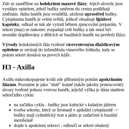
Zde se zaměříme na
holokrinní mazové žlázy
. Jejich alveoly jsou
vystlány epitelem, jehož buňky směrem do centra podléhají
změnám. Jádra buněk jsou svraštělá, uložená
uprostřed
buňky.
Cytoplasma buněk je velmi světlá, jelikož obsahuje
lipidové
kapénky
, odkud se tuk ale vytratí během zpracování preparátu. V
sekret (maz) se nakonec rozpadají celé buňky a tak musí být
neustále doplňovány z dělících se bazálních buněk na periferii žlázy.
Vývody
holokrinních žláz
tvořené
vícevrstevným dlaždicovým
epitelem
se otvírají do infundibula vlasového folikulu, tudy se
potom sekret dostává na povrch kůže.
H3 - Axilla
Axillu mikroskopujeme kvůli zde přítomným potním
apokrinním
žlázám
. Poznáme je jako "duté" kulaté (takže jakoby prstencovité)
útvary tvořené jednou vrstvou buněk, jejichž výška je dána stadiem
sekrečního cyklu:
na začátku cyklu - buňky jsou kubické s kulatým jádrem
tvorba sekretu, který se hromadí v apikální cytoplazmě ->
buňky mají cylindrický tvar a jádro je zatlačené k bazální
membráně
dojde k apokrinní sekreci - odloučí se sekret obalený