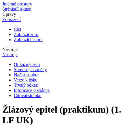
Jmenné prostory
Stránka
Diskuse
Úpravy
Zobrazení
Číst
Zobrazit zdroj
Zobrazit historii
Nástroje
Nástroje
Odkazuje sem
Související změny
Načíst soubor
Verze k tisku
Trvalý odkaz
Informace o stránce
Citovat stránku
Žlázový epitel (praktikum) (1.
LF UK)