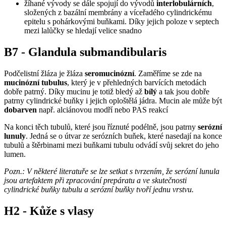
žíhané vývody se dále spojují do vývodů
interlobulárních
,
složených z bazální membrány a víceřadého cylindrickému
epitelu s pohárkovými buňkami. Díky jejich poloze v septech
mezi lalůčky se hledají velice snadno
B7 - Glandula submandibularis
Podčelistní žláza je žláza
seromucinózní
. Zaměříme se zde na
mucinózní tubulus
, který je v přehledných barvících metodách
dobře patrný. Díky mucinu je totiž bledý až
bílý
a tak jsou dobře
patrny cylindrické buňky i jejich oploštělá jádra. Mucin ale může být
dobarven
např. alciánovou modří nebo PAS reakcí
Na konci těch tubulů, které jsou říznuté podélně, jsou patrny
serózní
lunuly
. Jedná se o útvar ze serózních buňek, které nasedají na konce
tubulů a štěrbinami mezi buňkami tubulu odvádí svůj sekret do jeho
lumen.
Pozn.: V některé literatuře se lze setkat s tvrzením, že serózní lunula
jsou artefaktem při zpracování prepáratu a ve skutečnosti
cylindrické buňky tubulu a serózní buňky tvoří jednu vrstvu.
H2 - Kůže s vlasy