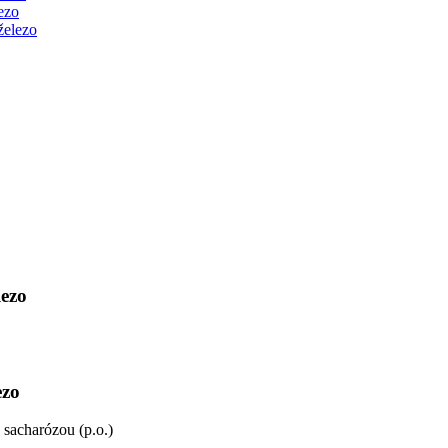
ezo
železo
lezo
ezo
 sacharózou (p.o.)