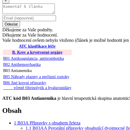
×
Odeslat
Děkujeme za Vaše podněty.
Děkujeme za Vaše hodnocení.
Vaše hodnocení ovšem nebylo vloženo (článek je možné hodnotit jen 
ATC klasifikace léčiv
B. Krev a krvetvorné orgány
B01 Antikoagulancia, antitrombotika
B02 Antihemorrhagika
B03 Antianemika
B05 Náhrady plazmy a perfúzní roztoky
B06 Jiné krevní přípravky
včetně fibrinolytik a hyaluronidázy
ATC kód B03 Antianemika
je hlavní terapeutická skupina anatomi
Obsah
1
B03A Přípravky s obsahem železa
1.1
B03AA Perorální přípravky obsahující dvojmocné že