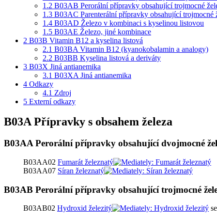
1.2
B03AB Perorální přípravky obsahující trojmocné žel
1.3
B03AC Parenterální přípravky obsahující trojmocné 
1.4
B03AD Železo v kombinaci s kyselinou listovou
1.5
B03AE Železo, jiné kombinace
2
B03B Vitamin B12 a kyselina listová
2.1
B03BA Vitamin B12 (kyanokobalamin a analogy)
2.2
B03BB Kyselina listová a deriváty
3
B03X Jiná antianemika
3.1
B03XA Jiná antianemika
4
Odkazy
4.1
Zdroj
5
Externí odkazy
B03A Přípravky s obsahem železa
B03AA Perorální přípravky obsahující dvojmocné že
B03AA02
Fumarát železnatý
B03AA07
Síran železnatý
B03AB Perorální přípravky obsahující trojmocné žel
B03AB02
Hydroxid železitý
se