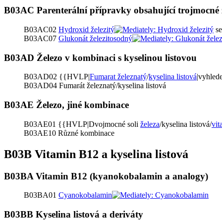
B03AC Parenterální přípravky obsahující trojmocné 
B03AC02
Hydroxid železitý
se
B03AC07
Glukonát železitosodný
B03AD Železo v kombinaci s kyselinou listovou
B03AD02 {{HVLP|
Fumarat železnatý
/
kyselina listová
|vyhlede
B03AD04 Fumarát železnatý/kyselina listová
B03AE Železo, jiné kombinace
B03AE01 {{HVLP|Dvojmocné soli
železa
/kyselina listová/
vi
B03AE10 Různé kombinace
B03B Vitamin B12 a kyselina listová
B03BA Vitamin B12 (kyanokobalamin a analogy)
B03BA01
Cyanokobalamin
B03BB Kyselina listová a deriváty