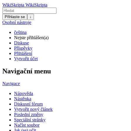
WikiSkripta
WikiSkripta
Přihlaste se
↓
Osobní nástroje
čeština
Nejste přihlášen(a)
Diskuse
Příspěvky
Přihlášení
Vytvořit účet
Navigační menu
Navigace
Nápověda
Nástěnka
Diskusní fórum
Vytvořit nový článek
Poslední změny
Speciální stránky
Načíst soubor
Jak (se) učit