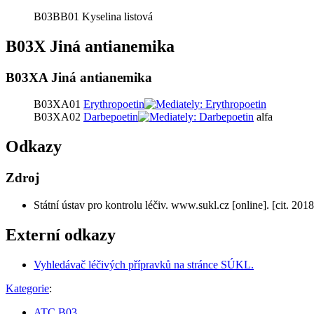
B03BB01 Kyselina listová
B03X Jiná antianemika
B03XA Jiná antianemika
B03XA01
Erythropoetin
B03XA02
Darbepoetin
alfa
Odkazy
Zdroj
Státní ústav pro kontrolu léčiv. www.sukl.cz [online]. [cit. 201
Externí odkazy
Vyhledávač léčivých přípravků na stránce SÚKL.
Kategorie
:
ATC B03