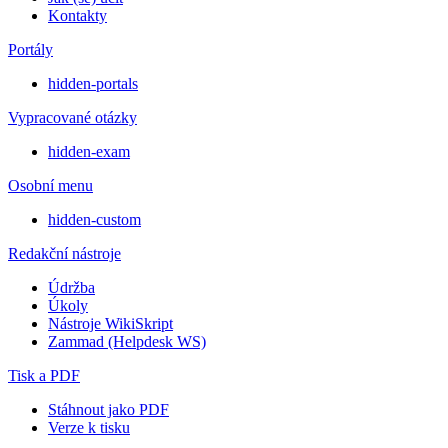
Kontakty
Portály
hidden-portals
Vypracované otázky
hidden-exam
Osobní menu
hidden-custom
Redakční nástroje
Údržba
Úkoly
Nástroje WikiSkript
Zammad (Helpdesk WS)
Tisk a PDF
Stáhnout jako PDF
Verze k tisku