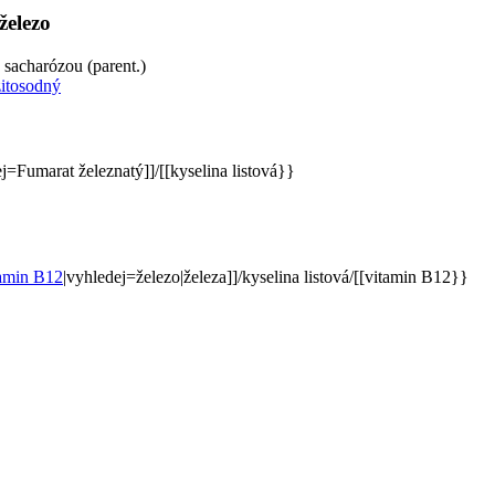
železo
 sacharózou (parent.)
j=Fumarat železnatý]]/[[kyselina listová}}
tamin B12
|vyhledej=železo|železa]]/kyselina listová/[[vitamin B12}}