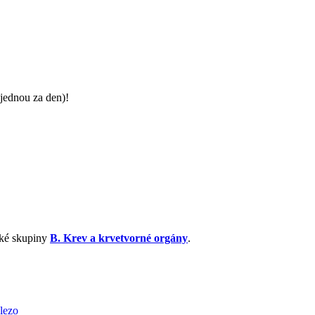
jednou za den)!
cké skupiny
B. Krev a krvetvorné orgány
.
lezo