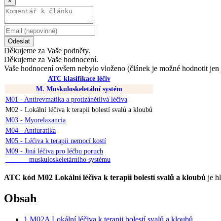
×
Odeslat
Děkujeme za Vaše podněty.
Děkujeme za Vaše hodnocení.
Vaše hodnocení ovšem nebylo vloženo (článek je možné hodnotit jen 
ATC klasifikace léčiv
M. Muskuloskeletální systém
M01 - Antirevmatika a protizánětlivá léčiva
M02 - Lokální léčiva k terapii bolestí svalů a kloubů
M03 - Myorelaxancia
M04 - Antiuratika
M05 - Léčiva k terapii nemocí kostí
M09 - Jiná léčiva pro léčbu poruch
muskuloskeletárního systému
ATC kód M02 Lokální léčiva k terapii bolestí svalů a kloubů
je h
Obsah
1
M02A Lokální léčiva k terapii bolestí svalů a kloubů