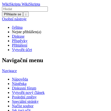
WikiSkripta
WikiSkripta
Přihlaste se
↓
Osobní nástroje
čeština
Nejste přihlášen(a)
Diskuse
Příspěvky
Přihlášení
Vytvořit účet
Navigační menu
Navigace
Nápověda
Nástěnka
Diskusní fórum
Vytvořit nový článek
Poslední změny
Speciální stránky
Načíst soubor
Jak (se) učit