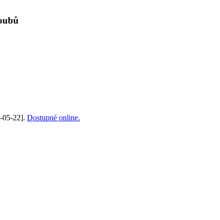
loubů
8-05-22].
Dostupné online.