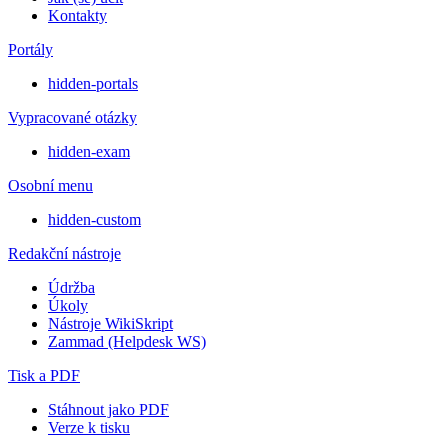
Kontakty
Portály
hidden-portals
Vypracované otázky
hidden-exam
Osobní menu
hidden-custom
Redakční nástroje
Údržba
Úkoly
Nástroje WikiSkript
Zammad (Helpdesk WS)
Tisk a PDF
Stáhnout jako PDF
Verze k tisku