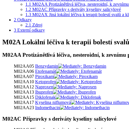
1.1
M02AA Protizánětlivá léčiva, nesteroidní, k zevnímu
1.2
M02AC Přípravky s deriváty kyseliny salicylové
1.3
M02AX Jiná lokální léčiva k terapii bolestí svalů a k
2
Odkazy
2.1
Zdroj
3
Externí odkazy
M02A Lokální léčiva k terapii bolestí sval
M02AA Protizánětlivá léčiva, nesteroidní, k zevnímu 
M02AA05
Benzydamin
M02AA06
Etofenamát
M02AA07
Piroxikam
M02AA10
Ketoprofen
M02AA12
Naproxen
M02AA13
Ibuprofen
M02AA15
Diklofenak
M02AA17
Kyselina niflumová
M02AA23
Indomethacin
M02AC Přípravky s deriváty kyseliny salicylové