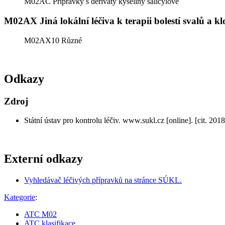
M02AC Přípravky s deriváty kyseliny salicylové
M02AX Jiná lokální léčiva k terapii bolestí svalů a k
M02AX10 Různé
Odkazy
Zdroj
Státní ústav pro kontrolu léčiv. www.sukl.cz [online]. [cit. 201
Externí odkazy
Vyhledávač léčivých přípravků na stránce SÚKL.
Kategorie
:
ATC M02
ATC klasifikace