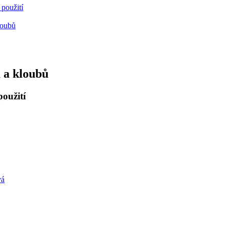
 použití
loubů
ů a kloubů
použití