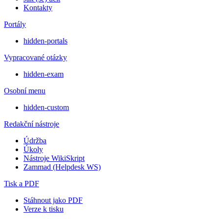
Kontakty
Portály
hidden-portals
Vypracované otázky
hidden-exam
Osobní menu
hidden-custom
Redakční nástroje
Údržba
Úkoly
Nástroje WikiSkript
Zammad (Helpdesk WS)
Tisk a PDF
Stáhnout jako PDF
Verze k tisku