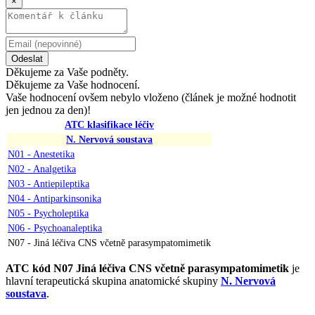
×
Odeslat
Děkujeme za Vaše podněty.
Děkujeme za Vaše hodnocení.
Vaše hodnocení ovšem nebylo vloženo (článek je možné hodnotit
jen jednou za den)!
ATC klasifikace léčiv
N. Nervová soustava
N01 - Anestetika
N02 - Analgetika
N03 - Antiepileptika
N04 - Antiparkinsonika
N05 - Psycholeptika
N06 - Psychoanaleptika
N07 - Jiná léčiva CNS včetně parasympatomimetik
ATC kód N07 Jiná léčiva CNS včetně parasympatomimetik
je
hlavní terapeutická skupina anatomické skupiny
N. Nervová
soustava
.