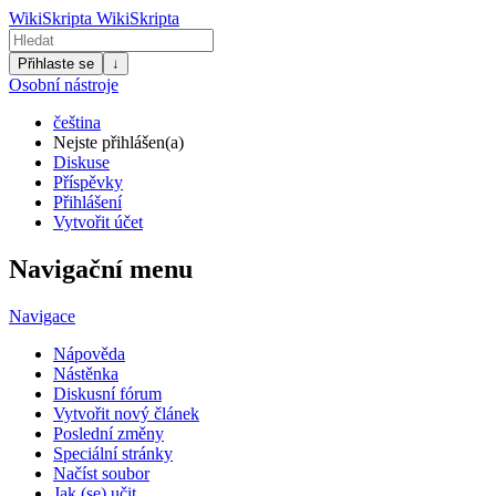
WikiSkripta
WikiSkripta
Přihlaste se
↓
Osobní nástroje
čeština
Nejste přihlášen(a)
Diskuse
Příspěvky
Přihlášení
Vytvořit účet
Navigační menu
Navigace
Nápověda
Nástěnka
Diskusní fórum
Vytvořit nový článek
Poslední změny
Speciální stránky
Načíst soubor
Jak (se) učit