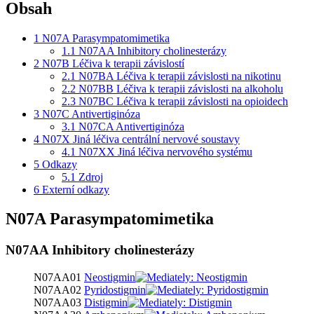
Obsah
1
N07A Parasympatomimetika
1.1
N07AA Inhibitory cholinesterázy
2
N07B Léčiva k terapii závislostí
2.1
N07BA Léčiva k terapii závislosti na nikotinu
2.2
N07BB Léčiva k terapii závislosti na alkoholu
2.3
N07BC Léčiva k terapii závislosti na opioidech
3
N07C Antivertiginóza
3.1
N07CA Antivertiginóza
4
N07X Jiná léčiva centrální nervové soustavy
4.1
N07XX Jiná léčiva nervového systému
5
Odkazy
5.1
Zdroj
6
Externí odkazy
N07A Parasympatomimetika
N07AA Inhibitory cholinesterázy
N07AA01
Neostigmin
N07AA02
Pyridostigmin
N07AA03
Distigmin