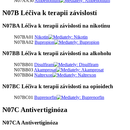
N07AA30
Ambenonium
N07B Léčiva k terapii závislostí
N07BA Léčiva k terapii závislosti na nikotinu
N07BA01
Nikotin
N07BA02
Bupropion
N07BB Léčiva k terapii závislosti na alkoholu
N07BB01
Disulfiram
N07BB03
Akamprosat
N07BB04
Naltrexon
N07BC Léčiva k terapii závislosti na opioidech
N07BC01
Buprenorfin
N07C Antivertiginóza
N07CA Antivertiginóza