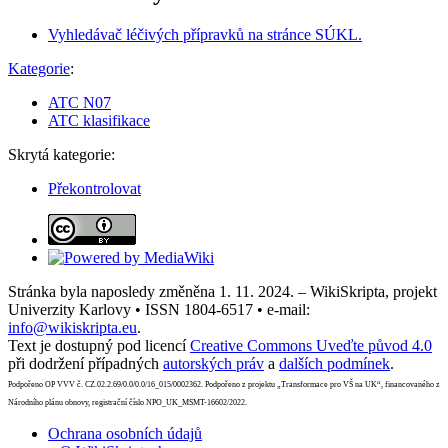
Vyhledávač léčivých přípravků na stránce SÚKL.
Kategorie
:
ATC N07
ATC klasifikace
Skrytá kategorie:
Překontrolovat
Stránka byla naposledy změněna 1. 11. 2024. – WikiSkripta, projekt
Univerzity Karlovy • ISSN 1804-6517 • e-mail:
info@wikiskripta.eu
.
Text je dostupný pod licencí
Creative Commons Uveďte původ 4.0
při dodržení případných
autorských práv
a
dalších podmínek
.
Podpořeno OP VVV č. CZ.02.2.69/0.0/0.0/16_015/0002362. Podpořeno z projektu „Transformace pro VŠ na UK“, financovaného z
Národního plánu obnovy, registrační číslo NPO_UK_MSMT-16602/2022.
Ochrana osobních údajů