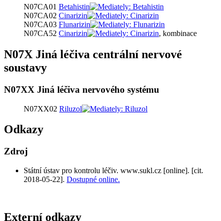
N07CA01
Betahistin
N07CA02
Cinarizin
N07CA03
Flunarizin
N07CA52
Cinarizin
, kombinace
N07X Jiná léčiva centrální nervové
soustavy
N07XX Jiná léčiva nervového systému
N07XX02
Riluzol
Odkazy
Zdroj
Státní ústav pro kontrolu léčiv. www.sukl.cz [online]. [cit.
2018-05-22].
Dostupné online.
Externí odkazy