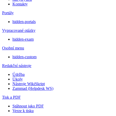
Kontakty
Portály
hidden-portals
Vypracované otázky
hidden-exam
Osobní menu
hidden-custom
Redakční nástroje
Údržba
Úkoly
Nástroje WikiSkript
Zammad (Helpdesk WS)
Tisk a PDF
Stáhnout jako PDF
Verze k tisku