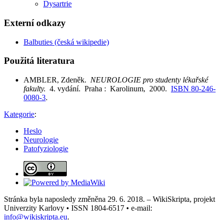
Dysartrie
Externí odkazy
Balbuties (česká wikipedie)
Použitá literatura
AMBLER, Zdeněk.
NEUROLOGIE pro studenty lékařské
fakulty.
4. vydání. Praha : Karolinum, 2000.
ISBN 80-246-
0080-3
.
Kategorie
:
Heslo
Neurologie
Patofyziologie
Stránka byla naposledy změněna 29. 6. 2018. – WikiSkripta, projekt
Univerzity Karlovy • ISSN 1804-6517 • e-mail:
info@wikiskripta.eu
.