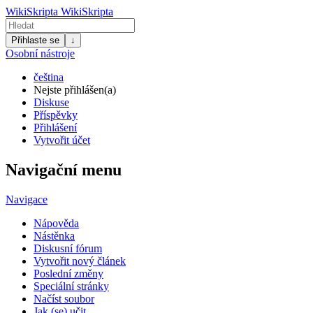
WikiSkripta
WikiSkripta
Přihlaste se
↓
Osobní nástroje
čeština
Nejste přihlášen(a)
Diskuse
Příspěvky
Přihlášení
Vytvořit účet
Navigační menu
Navigace
Nápověda
Nástěnka
Diskusní fórum
Vytvořit nový článek
Poslední změny
Speciální stránky
Načíst soubor
Jak (se) učit