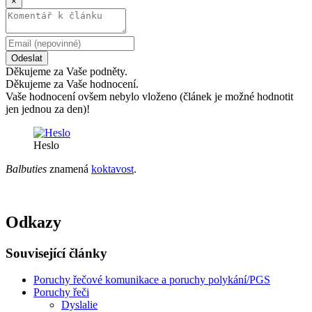
×
Odeslat
Děkujeme za Vaše podněty.
Děkujeme za Vaše hodnocení.
Vaše hodnocení ovšem nebylo vloženo (článek je možné hodnotit
jen jednou za den)!
Heslo
Balbuties
znamená
koktavost
.
Odkazy
Související články
Poruchy řečové komunikace a poruchy polykání/PGS
Poruchy řeči
Dyslalie