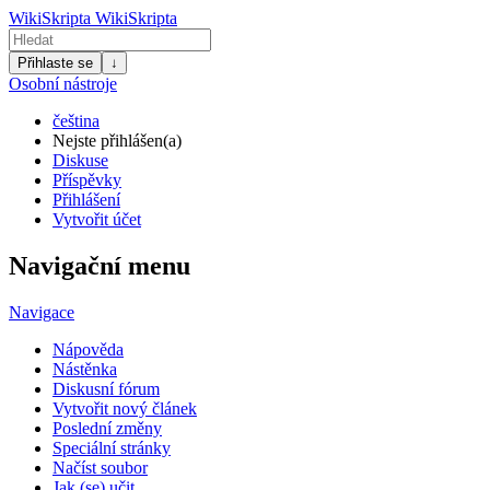
WikiSkripta
WikiSkripta
Přihlaste se
↓
Osobní nástroje
čeština
Nejste přihlášen(a)
Diskuse
Příspěvky
Přihlášení
Vytvořit účet
Navigační menu
Navigace
Nápověda
Nástěnka
Diskusní fórum
Vytvořit nový článek
Poslední změny
Speciální stránky
Načíst soubor
Jak (se) učit