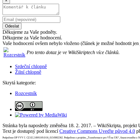
×
Odeslat
Děkujeme za Vaše podněty.
Děkujeme za Vaše hodnocení.
Vaše hodnocení ovšem nebylo vloženo (článek je možné hodnotit jen 
Pro tento dotaz je ve WikiSkriptech více článků.
Srdeční chlopně
Žilní chlopně
Skrytá kategorie:
Rozcestník
Stránka byla naposledy změněna 18. 2. 2017. – WikiSkripta, projekt
Text je dostupný pod licencí
Creative Commons Uveďte původ 4.0
př
Podpořeno OP VVV č. CZ.02.2.69/0.0/0.0/16_015/0002362. Podpořeno z projektu „Transformace pro VŠ na UK“, financovaného z 