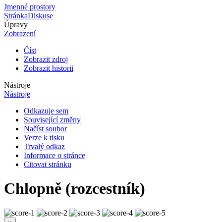
Jmenné prostory
Stránka
Diskuse
Úpravy
Zobrazení
Číst
Zobrazit zdroj
Zobrazit historii
Nástroje
Nástroje
Odkazuje sem
Související změny
Načíst soubor
Verze k tisku
Trvalý odkaz
Informace o stránce
Citovat stránku
Chlopně (rozcestník)