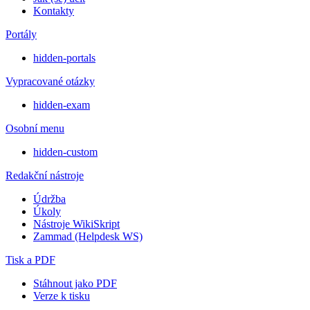
Kontakty
Portály
hidden-portals
Vypracované otázky
hidden-exam
Osobní menu
hidden-custom
Redakční nástroje
Údržba
Úkoly
Nástroje WikiSkript
Zammad (Helpdesk WS)
Tisk a PDF
Stáhnout jako PDF
Verze k tisku