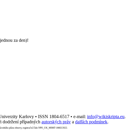
jednou za den)!
 Univerzity Karlovy • ISSN 1804-6517 • e-mail:
info@wikiskripta.eu
.
i dodržení případných
autorských práv
a
dalších podmínek
.
Národního plánu obnovy, registrační číslo NPO_UK_MSMT-16602/2022.