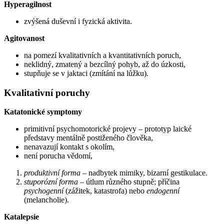
Hyperagilnost
zvýšená duševní i fyzická aktivita.
Agitovanost
na pomezí kvalitativních a kvantitativních poruch,
neklidný, zmatený a bezcílný pohyb, až do úzkosti,
stupňuje se v jaktaci (zmítání na lůžku).
Kvalitativní poruchy
Katatonické symptomy
primitivní psychomotorické projevy – prototyp laické
představy mentálně postiženého člověka,
nenavazují kontakt s okolím,
není porucha vědomí,
produktivní forma
– nadbytek mimiky, bizarní gestikulace.
stuporózní forma
– útlum různého stupně; příčina
psychogenní
(zážitek, katastrofa) nebo
endogenní
(melancholie).
Katalepsie