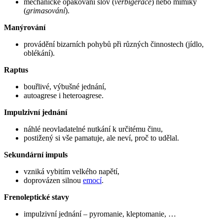
mechanické opakování slov (
verbigerace
) nebo mimiky
(
grimasování
).
Manýrování
provádění bizarních pohybů při různých činnostech (jídlo,
oblékání).
Raptus
bouřlivé, výbušné jednání,
autoagrese i heteroagrese.
Impulzivní jednání
náhlé neovladatelné nutkání k určitému činu,
postižený si vše pamatuje, ale neví, proč to udělal.
Sekundární impuls
vzniká vybitím velkého napětí,
doprovázen silnou
emocí
.
Frenoleptické stavy
impulzivní jednání – pyromanie, kleptomanie, …