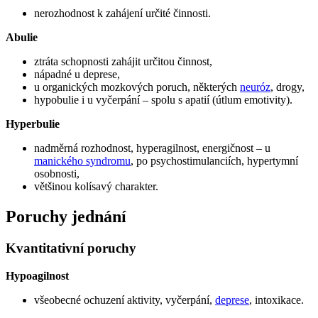
nerozhodnost k zahájení určité činnosti.
Abulie
ztráta schopnosti zahájit určitou činnost,
nápadné u deprese,
u organických mozkových poruch, některých
neuróz
, drogy,
hypobulie i u vyčerpání – spolu s apatií (útlum emotivity).
Hyperbulie
nadměrná rozhodnost, hyperagilnost, energičnost – u
manického syndromu
, po psychostimulanciích, hypertymní
osobnosti,
většinou kolísavý charakter.
Poruchy jednání
Kvantitativní poruchy
Hypoagilnost
všeobecné ochuzení aktivity, vyčerpání,
deprese
, intoxikace.