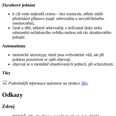
Zkratkové jednání
k cíli vede nejkratší cestou – bez rozmyslu, někdy může
předcházet příprava (např. sebevražda u nevyléčitelného
onemocnění),
časté u dětí, některé sebevraždy z nešťastné lásky nebo
odstranění nežádoucího svědka mohou mít ráz zkratkovitého
jednání.
Automatismy
motorické stereotypy, které jsou ovlivnitelné vůlí, ale při
poklesu pozornosti se opět objevují,
objevují se u mentálně retardovaných jedinců, při schizofrenii.
Tiky
Podrobnější informace naleznete na stránce
Tiky
.
Odkazy
Zdroj