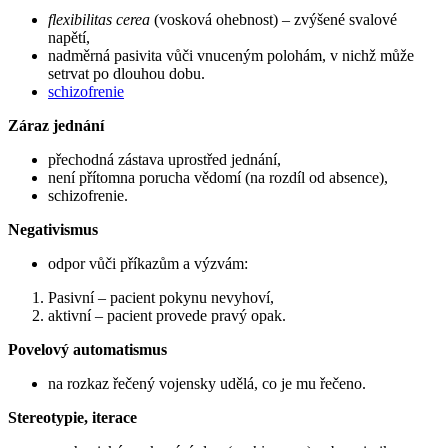
flexibilitas cerea
(vosková ohebnost) – zvýšené svalové
napětí,
nadměrná pasivita vůči vnuceným polohám, v nichž může
setrvat po dlouhou dobu.
schizofrenie
Záraz jednání
přechodná zástava uprostřed jednání,
není přítomna porucha vědomí (na rozdíl od absence),
schizofrenie.
Negativismus
odpor vůči příkazům a výzvám:
Pasivní – pacient pokynu nevyhoví,
aktivní – pacient provede pravý opak.
Povelový automatismus
na rozkaz řečený vojensky udělá, co je mu řečeno.
Stereotypie, iterace