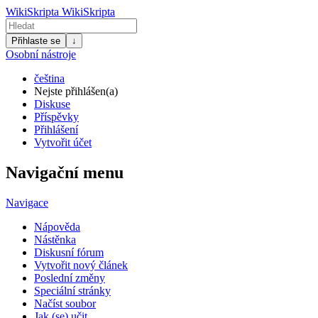
WikiSkripta
WikiSkripta
Přihlaste se
↓
Osobní nástroje
čeština
Nejste přihlášen(a)
Diskuse
Příspěvky
Přihlášení
Vytvořit účet
Navigační menu
Navigace
Nápověda
Nástěnka
Diskusní fórum
Vytvořit nový článek
Poslední změny
Speciální stránky
Načíst soubor
Jak (se) učit