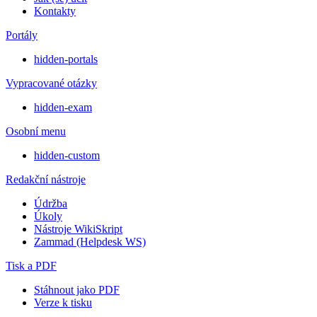
Kontakty
Portály
hidden-portals
Vypracované otázky
hidden-exam
Osobní menu
hidden-custom
Redakční nástroje
Údržba
Úkoly
Nástroje WikiSkript
Zammad (Helpdesk WS)
Tisk a PDF
Stáhnout jako PDF
Verze k tisku