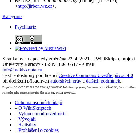
BENEŠ, Jiří.
Studijní materiály
[online]. [cit. 2010].
<
http://jirben.wz.cz
>.
Kategorie
:
Psychiatrie
Stránka byla naposledy změněna 22. 4. 2021. – WikiSkripta, projekt
Univerzity Karlovy • ISSN 1804-6517 • e-mail:
info@wikiskripta.eu
.
Text je dostupný pod licencí
Creative Commons Uveďte původ 4.0
při dodržení případných
autorských práv
a
dalších podmínek
.
Podpořeno OP VVV č. CZ.02.2.69/0.0/0.0/16_015/0002362. Podpořeno z projektu „Transformace pro VŠ na UK“, financovaného z
Národního plánu obnovy, registrační číslo NPO_UK_MSMT-16602/2022.
Ochrana osobních údajů
–
O WikiSkriptech
–
Vyloučení odpovědnosti
–
Vývojáři
–
Statistiky
–
Prohlášení o cookies