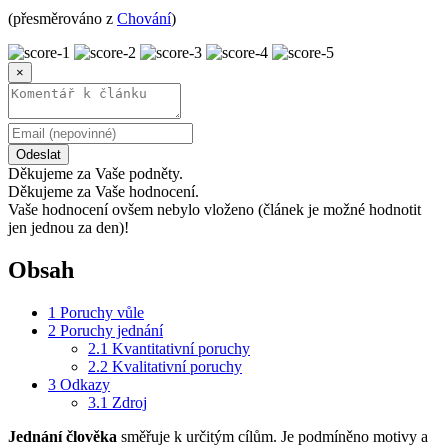
(přesměrováno z
Chování
)
×
Odeslat
Děkujeme za Vaše podněty.
Děkujeme za Vaše hodnocení.
Vaše hodnocení ovšem nebylo vloženo (článek je možné hodnotit
jen jednou za den)!
Obsah
1
Poruchy vůle
2
Poruchy jednání
2.1
Kvantitativní poruchy
2.2
Kvalitativní poruchy
3
Odkazy
3.1
Zdroj
Jednání člověka
směřuje k určitým cílům. Je podmíněno motivy a