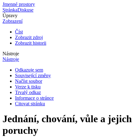
Jmenné prostory
Stránka
Diskuse
Úpravy
Zobrazení
Číst
Zobrazit zdroj
Zobrazit historii
Nástroje
Nástroje
Odkazuje sem
Související změny
Načíst soubor
Verze k tisku
Trvalý odkaz
Informace o stránce
Citovat stránku
Jednání, chování, vůle a jejich
poruchy