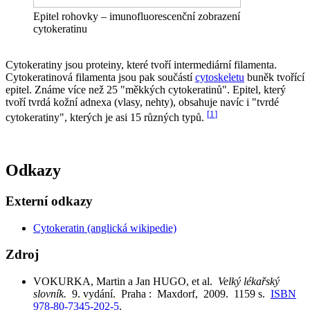
Epitel rohovky – imunofluorescenční zobrazení
cytokeratinu
Cytokeratiny jsou proteiny, které tvoří intermediární filamenta.
Cytokeratinová filamenta jsou pak součástí
cytoskeletu
buněk tvořící
epitel. Známe více než 25 "měkkých cytokeratinů". Epitel, který
tvoří tvrdá kožní adnexa (vlasy, nehty), obsahuje navíc i "tvrdé
[
1
]
cytokeratiny", kterých je asi 15 různých typů.
Odkazy
Externí odkazy
Cytokeratin (anglická wikipedie)
Zdroj
VOKURKA, Martin a Jan HUGO, et al.
Velký lékařský
slovník.
9. vydání. Praha : Maxdorf, 2009. 1159 s.
ISBN
978-80-7345-202-5
.