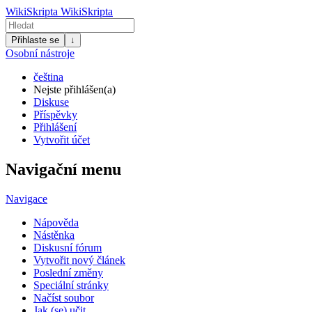
WikiSkripta
WikiSkripta
Přihlaste se
↓
Osobní nástroje
čeština
Nejste přihlášen(a)
Diskuse
Příspěvky
Přihlášení
Vytvořit účet
Navigační menu
Navigace
Nápověda
Nástěnka
Diskusní fórum
Vytvořit nový článek
Poslední změny
Speciální stránky
Načíst soubor
Jak (se) učit