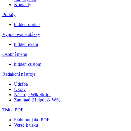
Kontakty
Portály
hidden-portals
Vypracované otázky
hidden-exam
Osobní menu
hidden-custom
Redakční nástroje
Údržba
Úkoly
Nástroje WikiSkript
Zammad (Helpdesk WS)
Tisk a PDF
Stáhnout jako PDF
Verze k tisku