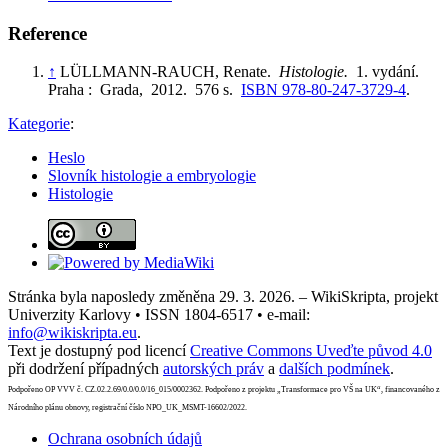
Reference
↑
LÜLLMANN-RAUCH, Renate.
Histologie.
1. vydání.
Praha : Grada, 2012. 576 s.
ISBN 978-80-247-3729-4
.
Kategorie
:
Heslo
Slovník histologie a embryologie
Histologie
Stránka byla naposledy změněna 29. 3. 2026. – WikiSkripta, projekt
Univerzity Karlovy • ISSN 1804-6517 • e-mail:
info@wikiskripta.eu
.
Text je dostupný pod licencí
Creative Commons Uveďte původ 4.0
při dodržení případných
autorských práv
a
dalších podmínek
.
Podpořeno OP VVV č. CZ.02.2.69/0.0/0.0/16_015/0002362. Podpořeno z projektu „Transformace pro VŠ na UK“, financovaného z
Národního plánu obnovy, registrační číslo NPO_UK_MSMT-16602/2022.
Ochrana osobních údajů