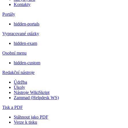
Kontakty
Portály
hidden-portals
Vypracované otázky
hidden-exam
Osobní menu
hidden-custom
Redakční nástroje
Údržba
Úkoly
Nástroje WikiSkript
Zammad (Helpdesk WS)
Tisk a PDF
Stáhnout jako PDF
Verze k tisku