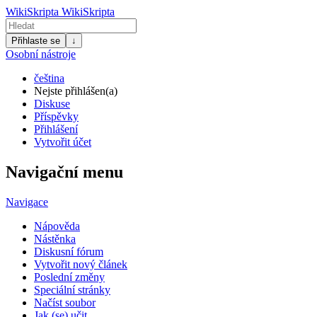
WikiSkripta
WikiSkripta
Přihlaste se
↓
Osobní nástroje
čeština
Nejste přihlášen(a)
Diskuse
Příspěvky
Přihlášení
Vytvořit účet
Navigační menu
Navigace
Nápověda
Nástěnka
Diskusní fórum
Vytvořit nový článek
Poslední změny
Speciální stránky
Načíst soubor
Jak (se) učit