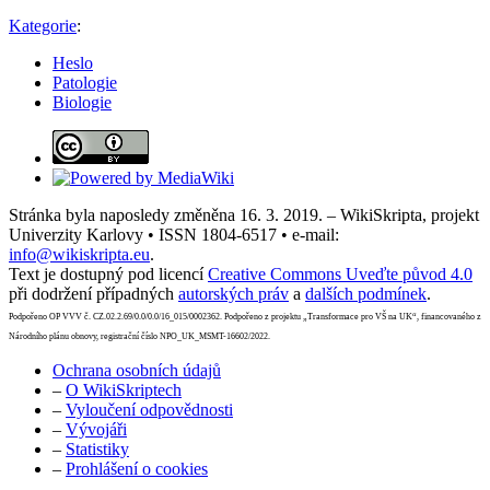
Kategorie
:
Heslo
Patologie
Biologie
Stránka byla naposledy změněna 16. 3. 2019. – WikiSkripta, projekt
Univerzity Karlovy • ISSN 1804-6517 • e-mail:
info@wikiskripta.eu
.
Text je dostupný pod licencí
Creative Commons Uveďte původ 4.0
při dodržení případných
autorských práv
a
dalších podmínek
.
Podpořeno OP VVV č. CZ.02.2.69/0.0/0.0/16_015/0002362. Podpořeno z projektu „Transformace pro VŠ na UK“, financovaného z
Národního plánu obnovy, registrační číslo NPO_UK_MSMT-16602/2022.
Ochrana osobních údajů
–
O WikiSkriptech
–
Vyloučení odpovědnosti
–
Vývojáři
–
Statistiky
–
Prohlášení o cookies