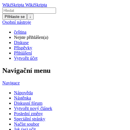
WikiSkripta
WikiSkripta
Přihlaste se
↓
Osobní nástroje
čeština
Nejste přihlášen(a)
Diskuse
Příspěvky
Přihlášení
Vytvořit účet
Navigační menu
Navigace
Nápověda
Nástěnka
Diskusní fórum
Vytvořit nový článek
Poslední změny
Speciální stránky
Načíst soubor
Jak (se) učit