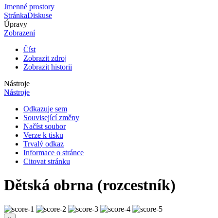
Jmenné prostory
Stránka
Diskuse
Úpravy
Zobrazení
Číst
Zobrazit zdroj
Zobrazit historii
Nástroje
Nástroje
Odkazuje sem
Související změny
Načíst soubor
Verze k tisku
Trvalý odkaz
Informace o stránce
Citovat stránku
Dětská obrna (rozcestník)