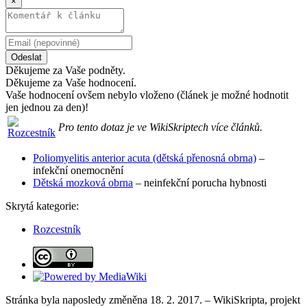
×
Odeslat
Děkujeme za Vaše podněty.
Děkujeme za Vaše hodnocení.
Vaše hodnocení ovšem nebylo vloženo (článek je možné hodnotit
jen jednou za den)!
Pro tento dotaz je ve WikiSkriptech více článků.
Poliomyelitis anterior acuta (dětská přenosná obrna)
–
infekční onemocnění
Dětská mozková obrna
– neinfekční porucha hybnosti
Skrytá kategorie:
Rozcestník
Stránka byla naposledy změněna 18. 2. 2017. – WikiSkripta, projekt