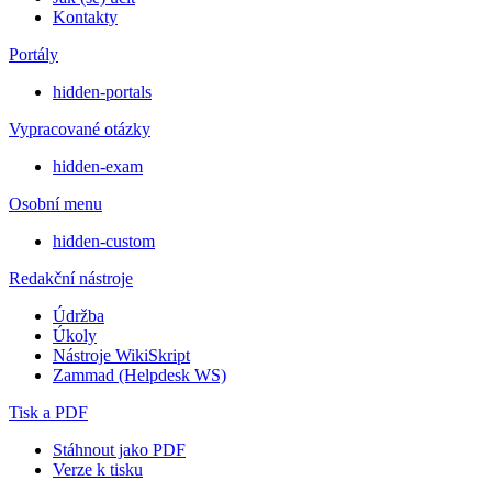
Kontakty
Portály
hidden-portals
Vypracované otázky
hidden-exam
Osobní menu
hidden-custom
Redakční nástroje
Údržba
Úkoly
Nástroje WikiSkript
Zammad (Helpdesk WS)
Tisk a PDF
Stáhnout jako PDF
Verze k tisku