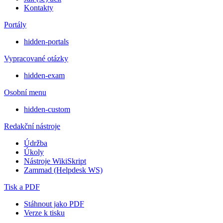
Kontakty
Portály
hidden-portals
Vypracované otázky
hidden-exam
Osobní menu
hidden-custom
Redakční nástroje
Údržba
Úkoly
Nástroje WikiSkript
Zammad (Helpdesk WS)
Tisk a PDF
Stáhnout jako PDF
Verze k tisku