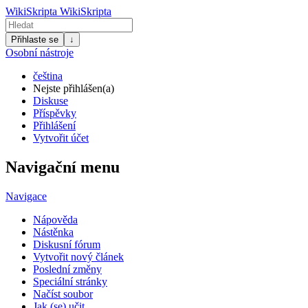
WikiSkripta
WikiSkripta
Přihlaste se
↓
Osobní nástroje
čeština
Nejste přihlášen(a)
Diskuse
Příspěvky
Přihlášení
Vytvořit účet
Navigační menu
Navigace
Nápověda
Nástěnka
Diskusní fórum
Vytvořit nový článek
Poslední změny
Speciální stránky
Načíst soubor
Jak (se) učit