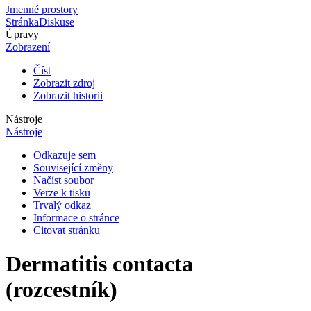
Jmenné prostory
Stránka
Diskuse
Úpravy
Zobrazení
Číst
Zobrazit zdroj
Zobrazit historii
Nástroje
Nástroje
Odkazuje sem
Související změny
Načíst soubor
Verze k tisku
Trvalý odkaz
Informace o stránce
Citovat stránku
Dermatitis contacta
(rozcestník)