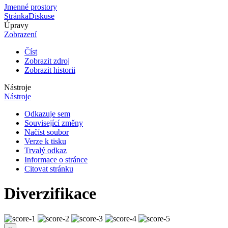
Jmenné prostory
Stránka
Diskuse
Úpravy
Zobrazení
Číst
Zobrazit zdroj
Zobrazit historii
Nástroje
Nástroje
Odkazuje sem
Související změny
Načíst soubor
Verze k tisku
Trvalý odkaz
Informace o stránce
Citovat stránku
Diverzifikace