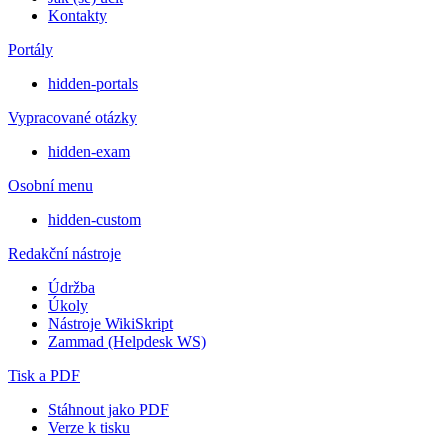
Kontakty
Portály
hidden-portals
Vypracované otázky
hidden-exam
Osobní menu
hidden-custom
Redakční nástroje
Údržba
Úkoly
Nástroje WikiSkript
Zammad (Helpdesk WS)
Tisk a PDF
Stáhnout jako PDF
Verze k tisku