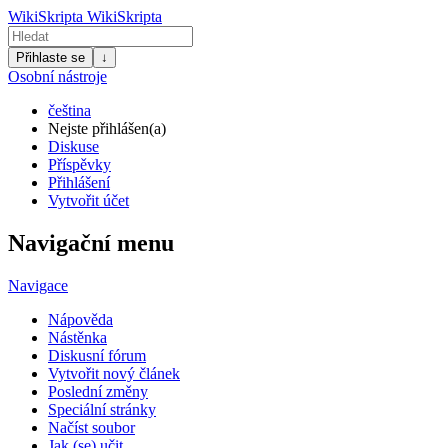
WikiSkripta
WikiSkripta
Přihlaste se
↓
Osobní nástroje
čeština
Nejste přihlášen(a)
Diskuse
Příspěvky
Přihlášení
Vytvořit účet
Navigační menu
Navigace
Nápověda
Nástěnka
Diskusní fórum
Vytvořit nový článek
Poslední změny
Speciální stránky
Načíst soubor
Jak (se) učit