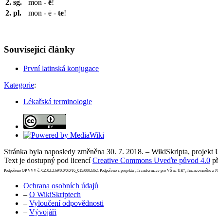
2. sg.
mon -
ē
!
2. pl.
mon - ē -
te
!
Související články
První latinská konjugace
Kategorie
:
Lékařská terminologie
Stránka byla naposledy změněna 30. 7. 2018. – WikiSkripta, projekt
Text je dostupný pod licencí
Creative Commons Uveďte původ 4.0
př
Podpořeno OP VVV č. CZ.02.2.69/0.0/0.0/16_015/0002362. Podpořeno z projektu „Transformace pro VŠ na UK“, financovaného z 
Ochrana osobních údajů
–
O WikiSkriptech
–
Vyloučení odpovědnosti
–
Vývojáři