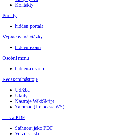
Kontakty
Portály
hidden-portals
Vypracované otázky
hidden-exam
Osobní menu
hidden-custom
Redakční nástroje
Údržba
Úkoly
Nástroje WikiSkript
Zammad (Helpdesk WS)
Tisk a PDF
Stáhnout jako PDF
Verze k tisku