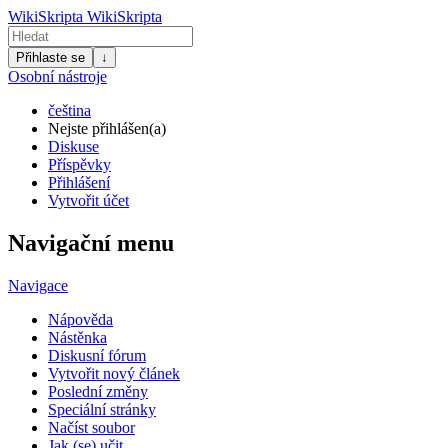
WikiSkripta
WikiSkripta
Přihlaste se
↓
Osobní nástroje
čeština
Nejste přihlášen(a)
Diskuse
Příspěvky
Přihlášení
Vytvořit účet
Navigační menu
Navigace
Nápověda
Nástěnka
Diskusní fórum
Vytvořit nový článek
Poslední změny
Speciální stránky
Načíst soubor
Jak (se) učit