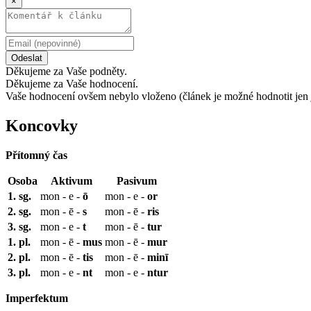
×
Odeslat
Děkujeme za Vaše podněty.
Děkujeme za Vaše hodnocení.
Vaše hodnocení ovšem nebylo vloženo (článek je možné hodnotit jen 
Koncovky
Přítomný čas
Osoba
Aktivum
Pasivum
1. sg.
mon - e -
ō
mon - e -
or
2. sg.
mon - ē -
s
mon - ē -
ris
3. sg.
mon - e -
t
mon - ē -
tur
1. pl.
mon - ē -
mus
mon - ē -
mur
2. pl.
mon - ē -
tis
mon - ē -
minī
3. pl.
mon - e -
nt
mon - e -
ntur
Imperfektum