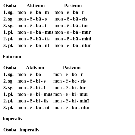
Osoba
Aktivum
Pasivum
1. sg.
mon - ē -
ba - m
mon - ē -
ba - r
2. sg.
mon - ē -
bā - s
mon - ē -
bā - ris
3. sg.
mon - ē -
ba - t
mon - ē -
bā - tur
1. pl.
mon - ē -
bā - mus
mon - ē -
bā - mur
2. pl.
mon - ē -
bā - tis
mon - ē -
bā - minī
3. pl.
mon - ē -
ba - nt
mon - ē -
ba - ntur
Futurum
Osoba
Aktivum
Pasivum
1. sg.
mon - ē -
bō
mon - ē -
bo - r
2. sg.
mon - ē -
bi - s
mon - ē -
be - ris
3. sg.
mon - ē -
bi - t
mon - ē -
bi - tur
1. pl.
mon - ē -
bi - mus
mon - ē -
bi - mur
2. pl.
mon - ē -
bi - tis
mon - ē -
bi - minī
3. pl.
mon - ē -
bu - nt
mon - ē -
bu - ntur
Imperativ
Osoba
Imperativ