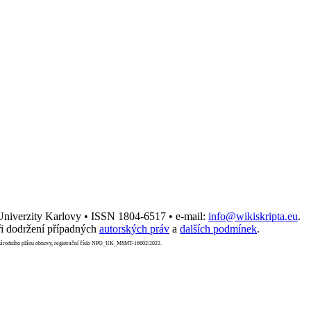
 Univerzity Karlovy • ISSN 1804-6517 • e-mail:
info@wikiskripta.eu
.
i dodržení případných
autorských práv
a
dalších podmínek
.
Národního plánu obnovy, registrační číslo NPO_UK_MSMT-16602/2022.