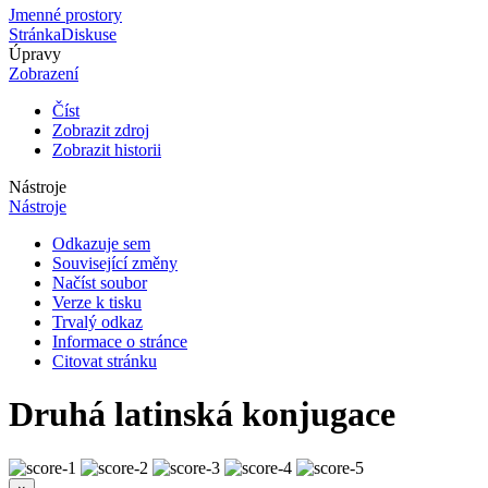
Jmenné prostory
Stránka
Diskuse
Úpravy
Zobrazení
Číst
Zobrazit zdroj
Zobrazit historii
Nástroje
Nástroje
Odkazuje sem
Související změny
Načíst soubor
Verze k tisku
Trvalý odkaz
Informace o stránce
Citovat stránku
Druhá latinská konjugace