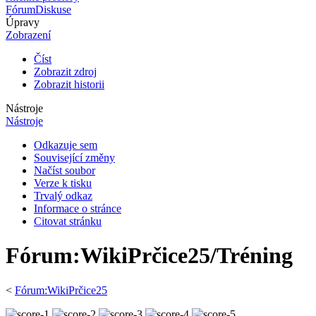
Fórum
Diskuse
Úpravy
Zobrazení
Číst
Zobrazit zdroj
Zobrazit historii
Nástroje
Nástroje
Odkazuje sem
Související změny
Načíst soubor
Verze k tisku
Trvalý odkaz
Informace o stránce
Citovat stránku
Fórum
:
WikiPrčice25/Tréning
<
Fórum:WikiPrčice25