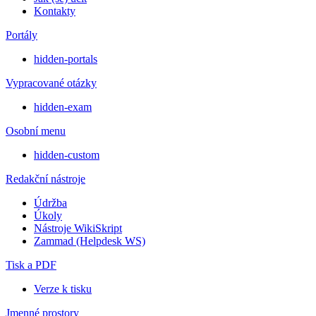
Kontakty
Portály
hidden-portals
Vypracované otázky
hidden-exam
Osobní menu
hidden-custom
Redakční nástroje
Údržba
Úkoly
Nástroje WikiSkript
Zammad (Helpdesk WS)
Tisk a PDF
Verze k tisku
Jmenné prostory