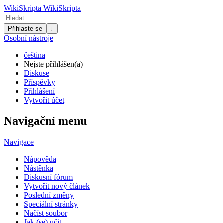
WikiSkripta
WikiSkripta
Přihlaste se
↓
Osobní nástroje
čeština
Nejste přihlášen(a)
Diskuse
Příspěvky
Přihlášení
Vytvořit účet
Navigační menu
Navigace
Nápověda
Nástěnka
Diskusní fórum
Vytvořit nový článek
Poslední změny
Speciální stránky
Načíst soubor
Jak (se) učit