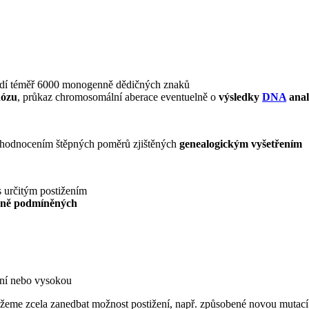
ádí téměř 6000 monogenně dědičných znaků
nózu
, průkaz chromosomální aberace eventuelně o
výsledky
DNA
anal
 zhodnocením štěpných poměrů zjištěných
genealogickým vyšetřením
 určitým postižením
nně podmíněných
dní nebo vysokou
ůžeme zcela zanedbat možnost postižení, např. způsobené novou mutací