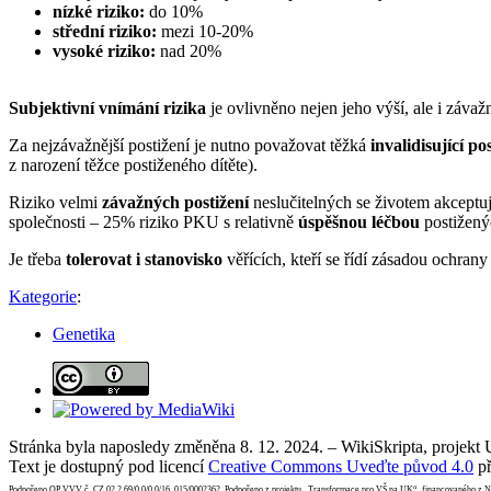
nízké riziko:
do 10%
střední riziko:
mezi 10-20%
vysoké riziko:
nad 20%
Subjektivní vnímání rizika
je ovlivněno nejen jeho výší, ale i záv
Za nejzávažnější postižení je nutno považovat těžká
invalidisující po
z narození těžce postiženého dítěte).
Riziko velmi
závažných postižení
neslučitelných se životem akceptuj
společnosti – 25% riziko PKU s relativně
úspěšnou léčbou
postižený
Je třeba
tolerovat i stanovisko
věřících, kteří se řídí zásadou ochran
Kategorie
:
Genetika
Stránka byla naposledy změněna 8. 12. 2024. – WikiSkripta, projekt
Text je dostupný pod licencí
Creative Commons Uveďte původ 4.0
př
Podpořeno OP VVV č. CZ.02.2.69/0.0/0.0/16_015/0002362. Podpořeno z projektu „Transformace pro VŠ na UK“, financovaného z 