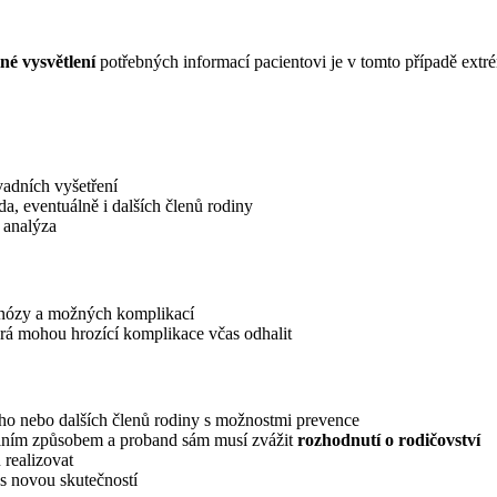
lné vysvětlení
potřebných informací pacientovi je v tomto případě extré
adních vyšetření
da, eventuálně i dalších členů rodiny
 analýza
ognózy a možných komplikací
erá mohou hrozící komplikace včas odhalit
ho nebo dalších členů rodiny s možnostmi prevence
trálním způsobem a proband sám musí zvážit
rozhodnutí o rodičovství
realizovat
 s novou skutečností