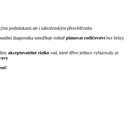
mickými podmínkami ale i náboženským přesvědčením
natální diagnostika umožňuje rodině
plánovat rodičovství
bez hrůzy
diny
akceptovatelné riziko
vad, které dříve jedince vyřazovaly ze
ravy
ení!