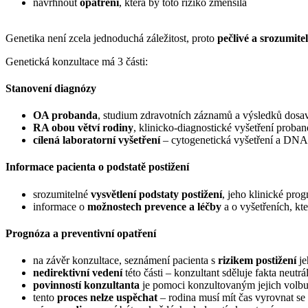
navrhnout
opatření
, která by toto riziko zmenšila
Genetika není zcela jednoduchá záležitost, proto
pečlivé a srozumite
Genetická konzultace má 3 části:
Stanovení diagnózy
OA probanda
, studium zdravotních záznamů a výsledků dosav
RA obou větví rodiny
, klinicko-diagnostické vyšetření proban
cílená laboratorní vyšetření
– cytogenetická vyšetření a DNA
Informace pacienta o podstatě postižení
srozumitelné
vysvětlení podstaty postižení
, jeho klinické pr
informace o
možnostech prevence a léčby
a o vyšetřeních, kt
Prognóza a preventivní opatření
na závěr konzultace, seznámení pacienta s
rizikem postižení
je
nedirektivní vedení
této části – konzultant sděluje fakta neu
povinností konzultanta
je pomoci konzultovaným jejich volbu 
tento
proces nelze uspěchat
– rodina musí mít čas vyrovnat se