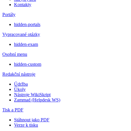
Kontakty
Portály
hidden-portals
Vypracované otázky
hidden-exam
Osobní menu
hidden-custom
Redakční nástroje
Údržba
Úkoly
Nástroje WikiSkript
Zammad (Helpdesk WS)
Tisk a PDF
Stáhnout jako PDF
Verze k tisku