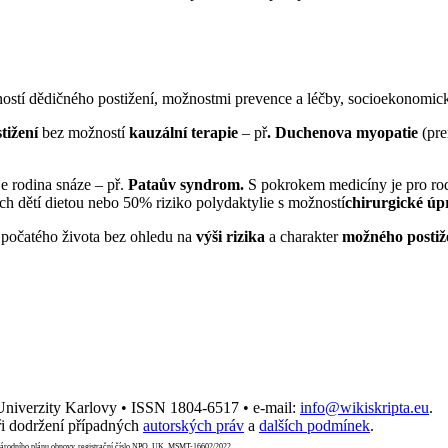
ažností dědičného postižení, možnostmi prevence a léčby, socioekono
stižení
bez možností
kauzální terapie
– př
. Duchenova myopatie
(pre
e rodina snáze – př.
Pataův syndrom.
S pokrokem medicíny je pro ro
ch dětí dietou nebo 50% riziko polydaktylie s možností
chirurgické úp
y počatého života bez ohledu na
výši rizika
a charakter
možného postiž
 Univerzity Karlovy • ISSN 1804-6517 • e-mail:
info@wikiskripta.eu
.
i dodržení případných
autorských práv
a
dalších podmínek
.
Národního plánu obnovy, registrační číslo NPO_UK_MSMT-16602/2022.