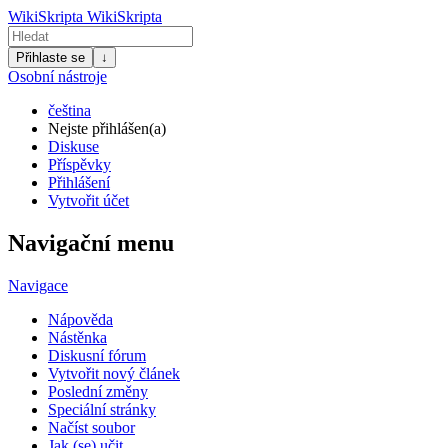
WikiSkripta
WikiSkripta
Přihlaste se
↓
Osobní nástroje
čeština
Nejste přihlášen(a)
Diskuse
Příspěvky
Přihlášení
Vytvořit účet
Navigační menu
Navigace
Nápověda
Nástěnka
Diskusní fórum
Vytvořit nový článek
Poslední změny
Speciální stránky
Načíst soubor
Jak (se) učit