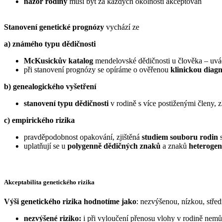
názor rodiny
musí být za každých okolností akceptován
Stanovení genetické prognózy
vychází ze
a) známého typu dědičnosti
McKusickův katalog
mendelovské dědičnosti u člověka – uv
při stanovení prognózy se opíráme o ověřenou
klinickou diag
b) genealogického vyšetření
stanovení typu dědičnosti
v rodině s více postiženými členy,
c) empirického rizika
pravděpodobnost opakování, zjištěná
studiem souboru rodin
s
uplatňují se u
polygenně dědičných znaků
a znaků
heteroge
Akceptabilita genetického rizika
Výši genetického rizika hodnotíme jako
: nezvýšenou, nízkou, stře
nezvýšené riziko:
i při vyloučení přenosu vlohy v rodině nem