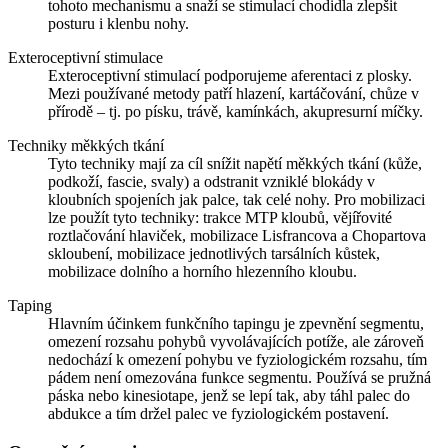
tohoto mechanismu a snaží se stimulací chodidla zlepšit
posturu i klenbu nohy.
Exteroceptivní stimulace
Exteroceptivní stimulací podporujeme aferentaci z plosky.
Mezi používané metody patří hlazení, kartáčování, chůze v
přírodě – tj. po písku, trávě, kamínkách, akupresurní míčky.
Techniky měkkých tkání
Tyto techniky mají za cíl snížit napětí měkkých tkání (kůže,
podkoží, fascie, svaly) a odstranit vzniklé blokády v
kloubních spojeních jak palce, tak celé nohy. Pro mobilizaci
lze použít tyto techniky: trakce MTP kloubů, vějířovité
roztlačování hlaviček, mobilizace Lisfrancova a Chopartova
skloubení, mobilizace jednotlivých tarsálních kůstek,
mobilizace dolního a horního hlezenního kloubu.
Taping
Hlavním účinkem funkčního tapingu je zpevnění segmentu,
omezení rozsahu pohybů vyvolávajících potíže, ale zároveň
nedochází k omezení pohybu ve fyziologickém rozsahu, tím
pádem není omezována funkce segmentu. Používá se pružná
páska nebo kinesiotape, jenž se lepí tak, aby táhl palec do
abdukce a tím držel palec ve fyziologickém postavení.