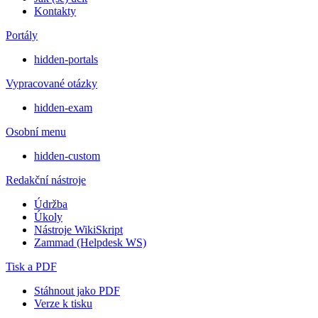
Kontakty
Portály
hidden-portals
Vypracované otázky
hidden-exam
Osobní menu
hidden-custom
Redakční nástroje
Údržba
Úkoly
Nástroje WikiSkript
Zammad (Helpdesk WS)
Tisk a PDF
Stáhnout jako PDF
Verze k tisku