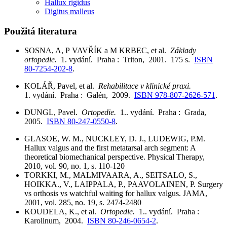
Hallux rigidus
Digitus malleus
Použitá literatura
SOSNA, A, P VAVŘÍK a M KRBEC, et al.
Základy
ortopedie.
1. vydání. Praha : Triton, 2001. 175 s.
ISBN
80-7254-202-8
.
KOLÁŘ, Pavel, et al.
Rehabilitace v klinické praxi.
1. vydání. Praha : Galén, 2009.
ISBN 978-807-2626-571
.
DUNGL, Pavel.
Ortopedie.
1.. vydání. Praha : Grada,
2005.
ISBN 80-247-0550-8
.
GLASOE, W. M., NUCKLEY, D. J., LUDEWIG, P.M.
Hallux valgus and the first metatarsal arch segment: A
theoretical biomechanical perspective. Physical Therapy,
2010, vol. 90, no. 1, s. 110-120
TORKKI, M., MALMIVAARA, A., SEITSALO, S.,
HOIKKA., V., LAIPPALA, P., PAAVOLAINEN, P. Surgery
vs orthosis vs watchful waiting for hallux valgus. JAMA,
2001, vol. 285, no. 19, s. 2474-2480
KOUDELA, K., et al.
Ortopedie.
1.. vydání. Praha :
Karolinum, 2004.
ISBN 80-246-0654-2
.