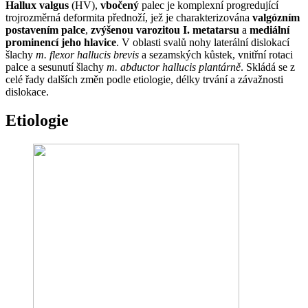
Hallux valgus
(HV),
vbočený
palec je komplexní progredující
trojrozměrná deformita přednoží, jež je charakterizována
valgózním
postavením palce
,
zvýšenou varozitou I. metatarsu
a
mediální
prominencí jeho hlavice
. V oblasti svalů nohy laterální dislokací
šlachy
m. flexor hallucis brevis
a sezamských kůstek, vnitřní rotaci
palce a sesunutí šlachy
m. abductor hallucis plantárně
. Skládá se z
celé řady dalších změn podle etiologie, délky trvání a závažnosti
dislokace.
Etiologie