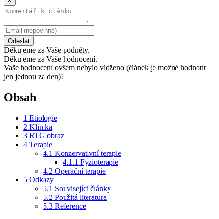
×
Odeslat
Děkujeme za Vaše podněty.
Děkujeme za Vaše hodnocení.
Vaše hodnocení ovšem nebylo vloženo (článek je možné hodnotit
jen jednou za den)!
Obsah
1
Etiologie
2
Klinika
3
RTG obraz
4
Terapie
4.1
Konzervativní terapie
4.1.1
Fyzioterapie
4.2
Operační terapie
5
Odkazy
5.1
Související články
5.2
Použitá literatura
5.3
Reference