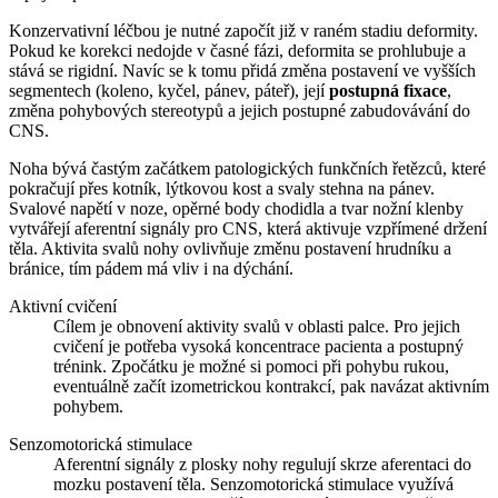
Konzervativní léčbou je nutné započít již v raném stadiu deformity.
Pokud ke korekci nedojde v časné fázi, deformita se prohlubuje a
stává se rigidní. Navíc se k tomu přidá změna postavení ve vyšších
segmentech (koleno, kyčel, pánev, páteř), její
postupná fixace
,
změna pohybových stereotypů a jejich postupné zabudovávání do
CNS.
Noha bývá častým začátkem patologických funkčních řetězců, které
pokračují přes kotník, lýtkovou kost a svaly stehna na pánev.
Svalové napětí v noze, opěrné body chodidla a tvar nožní klenby
vytvářejí aferentní signály pro CNS, která aktivuje vzpřímené držení
těla. Aktivita svalů nohy ovlivňuje změnu postavení hrudníku a
bránice, tím pádem má vliv i na dýchání.
Aktivní cvičení
Cílem je obnovení aktivity svalů v oblasti palce. Pro jejich
cvičení je potřeba vysoká koncentrace pacienta a postupný
trénink. Zpočátku je možné si pomoci při pohybu rukou,
eventuálně začít izometrickou kontrakcí, pak navázat aktivním
pohybem.
Senzomotorická stimulace
Aferentní signály z plosky nohy regulují skrze aferentaci do
mozku postavení těla. Senzomotorická stimulace využívá