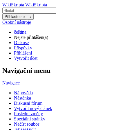
WikiSkripta
WikiSkripta
Přihlaste se
↓
Osobní nástroje
čeština
Nejste přihlášen(a)
Diskuse
Příspěvky
Přihlášení
Vytvořit účet
Navigační menu
Navigace
Nápověda
Nástěnka
Diskusní fórum
Vytvořit nový článek
Poslední změny
Speciální stránky
Načíst soubor
Jak (se) učit