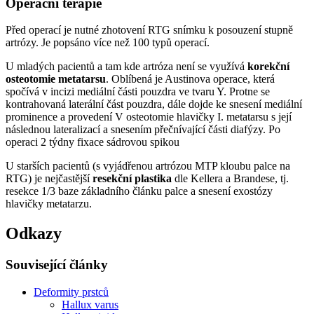
Operační terapie
Před operací je nutné zhotovení RTG snímku k posouzení stupně
artrózy. Je popsáno více než 100 typů operací.
U mladých pacientů a tam kde artróza není se využívá
korekční
osteotomie metatarsu
. Oblíbená je Austinova operace, která
spočívá v incizi mediální části pouzdra ve tvaru Y. Protne se
kontrahovaná laterální část pouzdra, dále dojde ke snesení mediální
prominence a provedení V osteotomie hlavičky I. metatarsu s její
následnou lateralizací a snesením přečnívající části diafýzy. Po
operaci 2 týdny fixace sádrovou spikou
U starších pacientů (s vyjádřenou artrózou MTP kloubu palce na
RTG) je nejčastější
resekční plastika
dle Kellera a Brandese, tj.
resekce 1/3 baze základního článku palce a snesení exostózy
hlavičky metatarzu.
Odkazy
Související články
Deformity prstců
Hallux varus