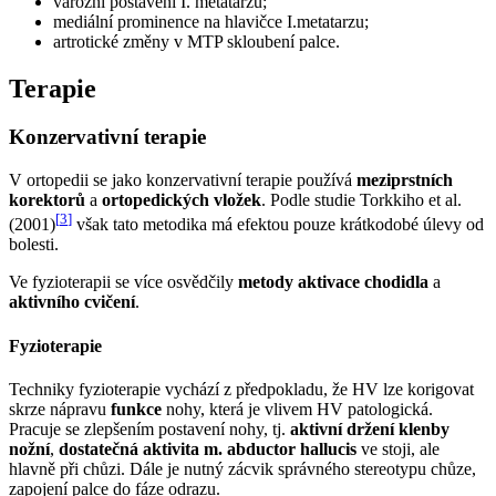
varozní postavení I. metatarzu;
mediální prominence na hlavičce I.metatarzu;
artrotické změny v MTP skloubení palce.
Terapie
Konzervativní terapie
V ortopedii se jako konzervativní terapie používá
meziprstních
korektorů
a
ortopedických vložek
. Podle studie Torkkiho et al.
[
3
]
(2001)
však tato metodika má efektou pouze krátkodobé úlevy od
bolesti.
Ve fyzioterapii se více osvědčily
metody aktivace chodidla
a
aktivního cvičení
.
Fyzioterapie
Techniky fyzioterapie vychází z předpokladu, že HV lze korigovat
skrze nápravu
funkce
nohy, která je vlivem HV patologická.
Pracuje se zlepšením postavení nohy, tj.
aktivní držení klenby
nožní
,
dostatečná aktivita m. abductor hallucis
ve stoji, ale
hlavně při chůzi. Dále je nutný zácvik správného stereotypu chůze,
zapojení palce do fáze odrazu.