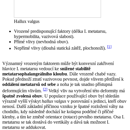
Hallux valgus
Vrozené predisponující faktory (délka I. metatarsu,
hypermobilita, vazivová slabost).
Přímé vlivy (nevhodná obuv).
[
1
]
Nepřímé vlivy (dlouhá statická zátěž, plochonoží).
Významný vrozeným faktorem může být konvexní zakřivení
hlavice I. metatarsu vedoucí ke
snížené stabilitě
metatarsophalangeálního kloubu
. Dále vrozeně chabé vazy.
Pokud přednoží ztratí vazivovou pevnost, dojde vlivem přetížení k
oddálení metatarsů od sebe
a noha je tak snadno přístupná
[
2
]
deformujícím vlivům.
Velký vliv na vytvoření této deformity má
špatně zvolená obuv
. U populace používající obuv byl shledán
výrazně vyšší výskyt
hallux valgus
v porovnání s jedinci, kteří obuv
nenosí. Další základní příčinou vzniku je špatné rozložení váhy na
chodidlo, kdy následně dochází ke kolapsu podélné či příčné
klenby, a tím ke změně orientace (rotace) prvního metatarsu. Osa I.
metatarsu se tak dostává do vertikály a dává tak možnost I.
metatarsu se addukovat.