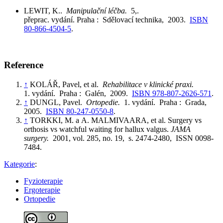
LEWIT, K..
Manipulační léčba.
5,.
přeprac. vydání. Praha : Sdělovací technika, 2003.
ISBN
80-866-4504-5
.
Reference
↑
KOLÁŘ, Pavel, et al.
Rehabilitace v klinické praxi.
1. vydání. Praha : Galén, 2009.
ISBN 978-807-2626-571
.
↑
DUNGL, Pavel.
Ortopedie.
1. vydání. Praha : Grada,
2005.
ISBN 80-247-0550-8
.
↑
TORKKI, M. a A. MALMIVAARA, et al. Surgery vs
orthosis vs watchful waiting for hallux valgus.
JAMA
surgery.
2001, vol. 285, no. 19, s. 2474-2480, ISSN 0098-
7484.
Kategorie
:
Fyzioterapie
Ergoterapie
Ortopedie