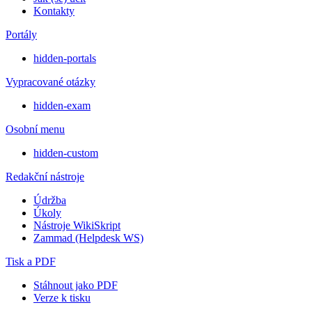
Kontakty
Portály
hidden-portals
Vypracované otázky
hidden-exam
Osobní menu
hidden-custom
Redakční nástroje
Údržba
Úkoly
Nástroje WikiSkript
Zammad (Helpdesk WS)
Tisk a PDF
Stáhnout jako PDF
Verze k tisku