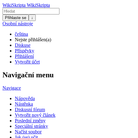
WikiSkripta
WikiSkripta
Přihlaste se
↓
Osobní nástroje
čeština
Nejste přihlášen(a)
Diskuse
Příspěvky
Přihlášení
Vytvořit účet
Navigační menu
Navigace
Nápověda
Nástěnka
Diskusní fórum
Vytvořit nový článek
Poslední změny
Speciální stránky
Načíst soubor
Jak (se) učit