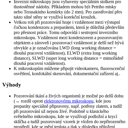
Inverzní mikroskopy jsou vybaveny speciálním stolkem pro
tlustostěnné nádoby. Příkladem mohou být Petriho misky
nebo Terasakinho komůrky (do 2 mm). Pro zaostřování přes
takto silné stěny se využívá korekční kroužek.
Velkou roli při pozorování hraje i vzdálenost mezi výstupní
čočkou kondenzoru a preparátem, která je důležitá především
pro přesnost práce. Tomu odpovídá i sestrojení inverzního
mikroskopu. Vzdálenost mezi kondenzorem a pozorovaným
objektem a zároveň i pozorovací vzdálenost je delší než bývá
obvykle a je označována LWD (long working distance =
dlouhá pracovní vzdálenost), ELWD (extra long working
distance), SLWD (super long working distance = mimořádně
dlouhá pracovní vzdálenost).
K mikroskopům můžeme připojit videokameru, fluoroscenční
osvětlení, konfokální skenování, dokumentační zařízení aj..
Výhody
Pozorování tkání a živých organismů je možné po delší dobu
(→ rozdíl oproti
elektronovému mikroskopu
, kde jsou
preparáty speciálně připraveny, např. potřeny zlatem, a tudíž
při pozorování už nejsou živé. Podobně u klasického
světelného mikroskopu, kde se využívají podložní a krycí
sklíčka a tudíž pozorovaný vzorek je vložen do nepřirozeného
prostředí, kde se mění teplota a tlak v důsledku přiložení