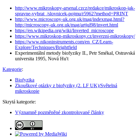
http://www.mikroskopy-arsenal.czcz/redakce/mikroskop-jak-
spravne-vybrat_/slovnicek-pojmu/r5962?method=PRINT
http://www.microscopy-uk.org.uk/mag/indexmag.html?
http://microscopy-uk.org.uk/mag/artjul98/invert.html
https://en.wikipedia.org/wiki/Inverted_microscope
https://www.mikroskop-mikroskopy.cz/inverzni-mikroskopy/
https://www.nikoninstruments.com/en_CZ/Learn-
Explore/Techniques/Brightfield
Experimentální metody biofyziky II., Petr Smékal, Ostravská
universita 1995, Nová Hu't
Kategorie
:
Biofyzika
Zkouškové otázky z biofyziky (2. LF UK)/Světelná
mikroskopie
Skrytá kategorie:
Významně pozměněné zkontrolované články