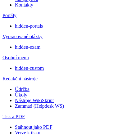
Kontakty
Portály
hidden-portals
Vypracované otázky
hidden-exam
Osobní menu
hidden-custom
Redakční nástroje
Údržba
Úkoly
Nástroje WikiSkript
Zammad (Helpdesk WS)
Tisk a PDF
Stáhnout jako PDF
Verze k tisku