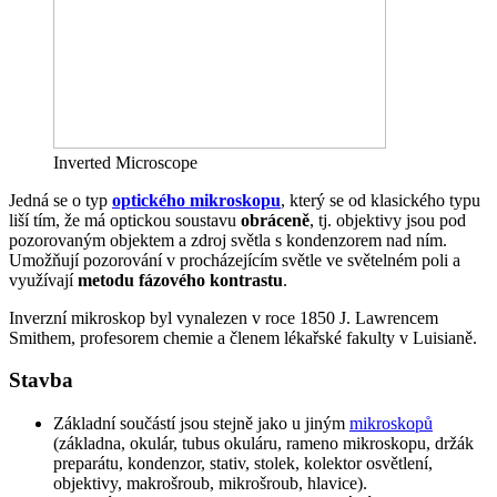
Inverted Microscope
Jedná se o typ
optického mikroskopu
, který se od klasického typu
liší tím, že má optickou soustavu
obráceně
, tj. objektivy jsou pod
pozorovaným objektem a zdroj světla s kondenzorem nad ním.
Umožňují pozorování v procházejícím světle ve světelném poli a
využívají
metodu fázového kontrastu
.
Inverzní mikroskop byl vynalezen v roce 1850 J. Lawrencem
Smithem, profesorem chemie a členem lékařské fakulty v Luisianě.
Stavba
Základní součástí jsou stejně jako u jiným
mikroskopů
(základna, okulár, tubus okuláru, rameno mikroskopu, držák
preparátu, kondenzor, stativ, stolek, kolektor osvětlení,
objektivy, makrošroub, mikrošroub, hlavice).