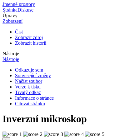
Jmenné prostory
Stránka
Diskuse
Úpravy
Zobrazení
Číst
Zobrazit zdroj
Zobrazit historii
Nástroje
Nástroje
Odkazuje sem
Související změny
Načíst soubor
Verze k tisku
Trvalý odkaz
Informace o stránce
Citovat stránku
Inverzní mikroskop