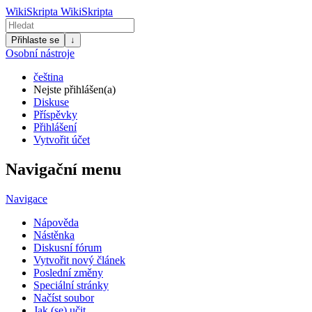
WikiSkripta
WikiSkripta
Přihlaste se
↓
Osobní nástroje
čeština
Nejste přihlášen(a)
Diskuse
Příspěvky
Přihlášení
Vytvořit účet
Navigační menu
Navigace
Nápověda
Nástěnka
Diskusní fórum
Vytvořit nový článek
Poslední změny
Speciální stránky
Načíst soubor
Jak (se) učit