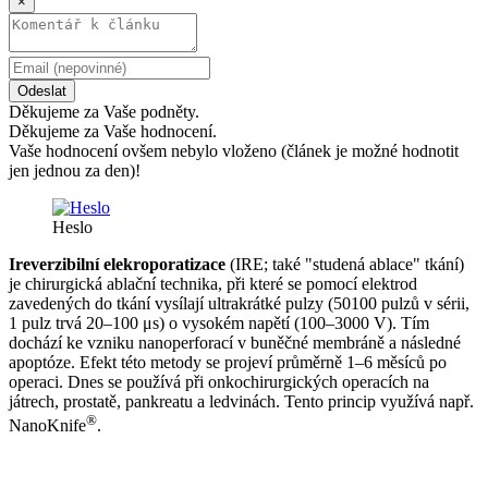
×
Odeslat
Děkujeme za Vaše podněty.
Děkujeme za Vaše hodnocení.
Vaše hodnocení ovšem nebylo vloženo (článek je možné hodnotit
jen jednou za den)!
Heslo
Ireverzibilní elekroporatizace
(IRE; také "studená ablace" tkání)
je chirurgická ablační technika, při které se pomocí elektrod
zavedených do tkání vysílají ultrakrátké pulzy (50100 pulzů v sérii,
1 pulz trvá 20–100 μs) o vysokém napětí (100–3000 V). Tím
dochází ke vzniku nanoperforací v buněčné membráně a následné
apoptóze. Efekt této metody se projeví průměrně 1–6 měsíců po
operaci. Dnes se používá při onkochirurgických operacích na
játrech, prostatě, pankreatu a ledvinách. Tento princip využívá např.
®
NanoKnife
.