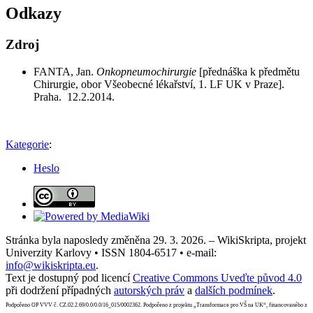
Odkazy
Zdroj
FANTA, Jan.
Onkopneumochirurgie
[přednáška k předmětu
Chirurgie, obor Všeobecné lékařství, 1. LF UK v Praze].
Praha. 12.2.2014.
Kategorie
:
Heslo
Stránka byla naposledy změněna 29. 3. 2026. – WikiSkripta, projekt
Univerzity Karlovy • ISSN 1804-6517 • e-mail:
info@wikiskripta.eu
.
Text je dostupný pod licencí
Creative Commons Uveďte původ 4.0
při dodržení případných
autorských práv
a
dalších podmínek
.
Podpořeno OP VVV č. CZ.02.2.69/0.0/0.0/16_015/0002362. Podpořeno z projektu „Transformace pro VŠ na UK“, financovaného z