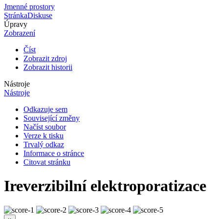
Jmenné prostory
Stránka
Diskuse
Úpravy
Zobrazení
Číst
Zobrazit zdroj
Zobrazit historii
Nástroje
Nástroje
Odkazuje sem
Související změny
Načíst soubor
Verze k tisku
Trvalý odkaz
Informace o stránce
Citovat stránku
Ireverzibilní elektroporatizace