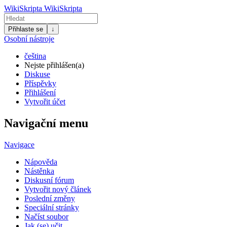
WikiSkripta
WikiSkripta
Přihlaste se
↓
Osobní nástroje
čeština
Nejste přihlášen(a)
Diskuse
Příspěvky
Přihlášení
Vytvořit účet
Navigační menu
Navigace
Nápověda
Nástěnka
Diskusní fórum
Vytvořit nový článek
Poslední změny
Speciální stránky
Načíst soubor
Jak (se) učit