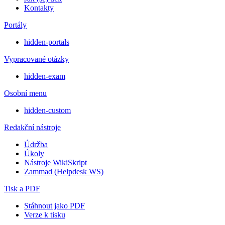
Kontakty
Portály
hidden-portals
Vypracované otázky
hidden-exam
Osobní menu
hidden-custom
Redakční nástroje
Údržba
Úkoly
Nástroje WikiSkript
Zammad (Helpdesk WS)
Tisk a PDF
Stáhnout jako PDF
Verze k tisku