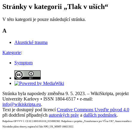
Stránky v kategorii „Tlak v uších“
V této kategorii je pouze následující stránka.
A
Akustické trauma
Kategorie
:
Symptom
Stránka byla naposledy změněna 9. 5. 2023. – WikiSkripta, projekt
Univerzity Karlovy • ISSN 1804-6517 • e-mail:
info@wikiskripta.eu
.
Text je dostupný pod licencí
Creative Commons Uveďte původ 4.0
při dodržení případných
autorských práv
a
dalších podmínek
.
Podpořeno OP VVV č. CZ.02.2.69/0.0/0.0/16_015/0002362. Podpořeno z projektu „Transformace pro VŠ na UK“, financovaného z
Národního plánu obnovy, registrační číslo NPO_UK_MSMT-16602/2022.