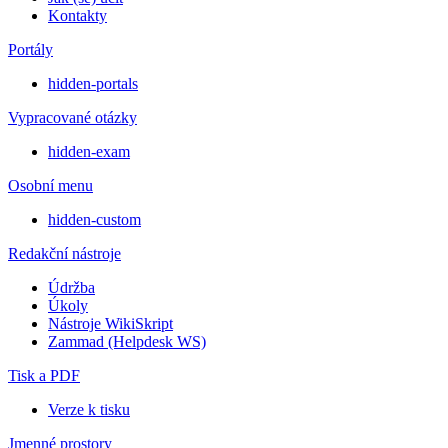
Kontakty
Portály
hidden-portals
Vypracované otázky
hidden-exam
Osobní menu
hidden-custom
Redakční nástroje
Údržba
Úkoly
Nástroje WikiSkript
Zammad (Helpdesk WS)
Tisk a PDF
Verze k tisku
Jmenné prostory