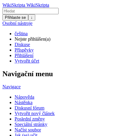
WikiSkripta
WikiSkripta
Přihlaste se
↓
Osobní nástroje
čeština
Nejste přihlášen(a)
Diskuse
Příspěvky
Přihlášení
Vytvořit účet
Navigační menu
Navigace
Nápověda
Nástěnka
Diskusní fórum
Vytvořit nový článek
Poslední změny
Speciální stránky
Načíst soubor
Jak (se) učit