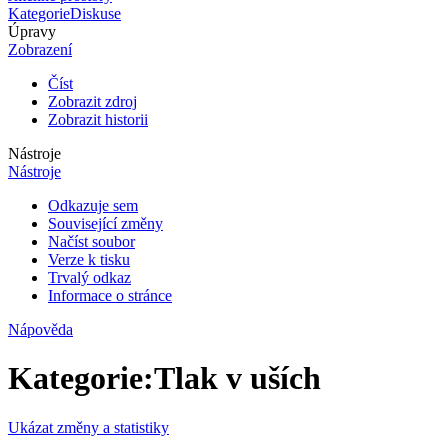
Kategorie
Diskuse
Úpravy
Zobrazení
Číst
Zobrazit zdroj
Zobrazit historii
Nástroje
Nástroje
Odkazuje sem
Související změny
Načíst soubor
Verze k tisku
Trvalý odkaz
Informace o stránce
Nápověda
Kategorie
:
Tlak v uších
Ukázat změny a statistiky