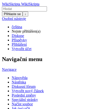
WikiSkripta
WikiSkripta
Přihlaste se
↓
Osobní nástroje
čeština
Nejste přihlášen(a)
Diskuse
Příspěvky
Přihlášení
Vytvořit účet
Navigační menu
Navigace
Nápověda
Nástěnka
Diskusní fórum
Vytvořit nový článek
Poslední změny
Speciální stránky
Načíst soubor
Jak (se) učit