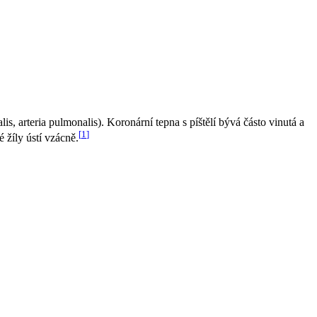
, arteria pulmonalis). Koronární tepna s píštělí bývá částo vinutá a
[
1
]
 žíly ústí vzácně.