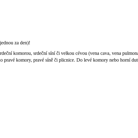
jednou za den)!
eční komorou, srdeční síní či velkou cévou (vena cava, vena pulmonalis
do pravé komory, pravé síně či plicnice. Do levé komory nebo horní duté