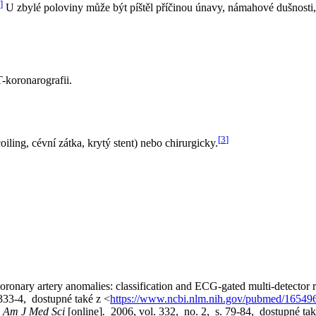
]
U zbylé poloviny může být píštěl příčinou únavy, námahové dušnosti, 
T-koronarografii.
[
3
]
iling, cévní zátka, krytý stent) nebo chirurgicky.
ary artery anomalies: classification and ECG-gated multi-detector r
333-4, dostupné také z <
https://www.ncbi.nlm.nih.gov/pubmed/16549
.
Am J Med Sci
[online]
.
2006, vol. 332, no. 2, s. 79-84, dostupné tak