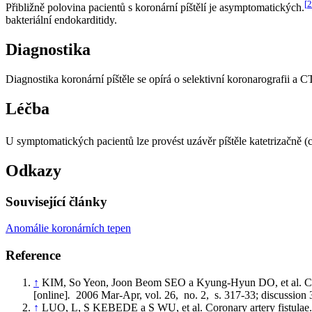
[
2
Přibližně polovina pacientů s koronární píštělí je asymptomatických.
bakteriální endokarditidy.
Diagnostika
Diagnostika koronární píštěle se opírá o selektivní koronarografii a C
Léčba
U symptomatických pacientů lze provést uzávěr píštěle katetrizačně (co
Odkazy
Související články
Anomálie koronárních tepen
Reference
↑
KIM, So Yeon, Joon Beom SEO a Kyung-Hyun DO, et al. Coron
[online]
.
2006 Mar-Apr, vol. 26, no. 2, s. 317-33; discussion 
↑
LUO, L, S KEBEDE a S WU, et al. Coronary artery fistulae