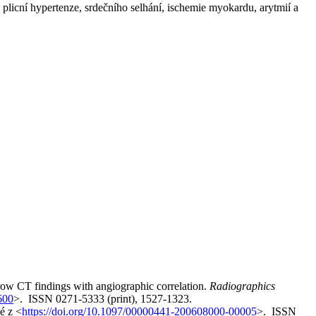
plicní hypertenze, srdečního selhání, ischemie myokardu, arytmií a
ow CT findings with angiographic correlation.
Radiographics
600
>. ISSN 0271-5333 (print), 1527-1323.
é z <
https://doi.org/10.1097/00000441-200608000-00005
>. ISSN