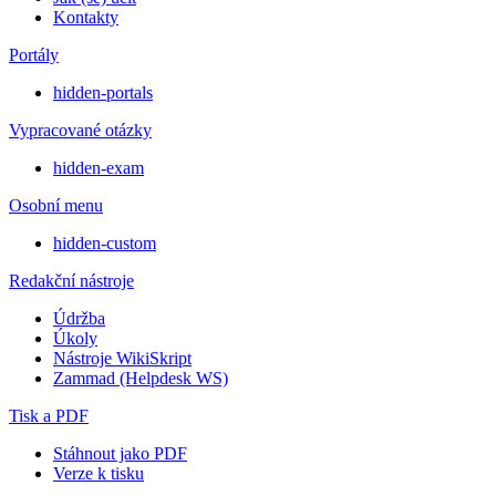
Kontakty
Portály
hidden-portals
Vypracované otázky
hidden-exam
Osobní menu
hidden-custom
Redakční nástroje
Údržba
Úkoly
Nástroje WikiSkript
Zammad (Helpdesk WS)
Tisk a PDF
Stáhnout jako PDF
Verze k tisku