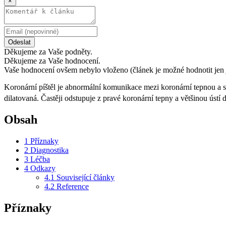
×
Odeslat
Děkujeme za Vaše podněty.
Děkujeme za Vaše hodnocení.
Vaše hodnocení ovšem nebylo vloženo (článek je možné hodnotit jen 
Koronární píštěl je abnormální komunikace mezi koronární tepnou a srd
dilatovaná. Častěji odstupuje z pravé koronární tepny a většinou ústí 
Obsah
1
Příznaky
2
Diagnostika
3
Léčba
4
Odkazy
4.1
Související články
4.2
Reference
Příznaky