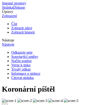
Jmenné prostory
Stránka
Diskuse
Úpravy
Zobrazení
Číst
Zobrazit zdroj
Zobrazit historii
Nástroje
Nástroje
Odkazuje sem
Související změny
Načíst soubor
Verze k tisku
Trvalý odkaz
Informace o stránce
Citovat stránku
Koronární píštěl