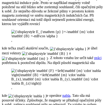
magnetická indukce pole. Proto se například magnety volně
položené na stůl blízko sebe zorientují souhlasně, čili opačnými póly
k sobě. Ze stejného důvodu se železné piliny v prostoru kolem
magnetu zorientují ve směru magnetických indukčních čar. Při
souhlasné orientaci má totiž dipól nejmenší potenciální energii,
kterou lze vyjádřit rovnicí
,
kde tečka značí
skalární součin
,
je úhel
mezi vektory
a
. Z tohoto vztahu lze určit také
práci
potřebnou k pootočení dipólu. Na dipól působí magnetická síla
,
kde
je operátor
nabla
. Tato síla má
posuvné účinky. Způsobuje, že magnety se přitahují opačnými póly
k sobě, zatímco souhlasné póly se odpuzují. Ze vztahu je ovšem