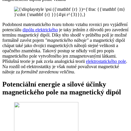
Podobnost matematického tvaru tohoto vztahu rovnici pro vyjádření
potenciálu
dipólu elektrického
je taky jedním z důvodů pro zavedení
termínu magnetický dipól. Díky této shodě v průběhu polí je možné
formálně zavést pojem
"magnetického náboje"
a magnetický dipól
chápat také jako dvojici magnetických nábojů stejné velikosti a
opačného znaménka. Takový postup se někdy volí pro popis
magnetického pole vytvořeného jen zmagnetovanými látkami.
Příslušná teorie je pak zcela analogická teorii
elektro­statického pole
.
Na rozdíl od elektrostatiky je však nutné po­važovat magnetické
náboje za
formálně zavedenou veličinu
.
Potenciální energie a silové účinky
magnetického pole na magnetický dipól