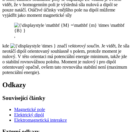
vidět, že v homogenním poli je výsledná síla nulová a dipól se
pouze natáčí. Otáčivé účinky vnějšího pole na dipól můžeme
vyjádřit jako moment magnetické síly
,
kde
značí
vektorový součin
. Je vidět, že síla
neotáčí dipól orientovaný souhlasně s polem, protože moment je
nulový. V této orientaci má potenciální energie minimum, takže jde
o stabilní rovnovážnou polohu. Moment je nulový i pro dipól
orientovaný opačně, ovšem tato rovnováha stabilní není (maximum
potenciální energie).
Odkazy
Související články
Magnetické pole
Elektrický dipól
Elektromagnetická interakce
Externí odkazy