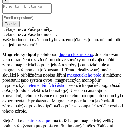
×
Odeslat
Děkujeme za Vaše podněty.
Děkujeme za Vaše hodnocení.
Vaše hodnocení ovšem nebylo vloženo (článek je možné hodnotit
jen jednou za den)!
Magnetický dipól
je obdobou
dipólu elektrického
. Je definován
jako ohraničení uzavřené proudové smyčky nebo dvojice pólů
zdroje magnetického pole, jehož rozměry jsou blízké nule a
magnetický moment je konstantní. Tento idealizovaný model
sloužící k přibližnému popisu šíření
magnetického pole
si můžeme
představit jako systém dvou "magnetických monopólů" -
hypotetických
elementárních částic
nesoucích opačné
magnetické
náboje
(obdoba elektrického náboje). Uvedená analogie je
konvenční, neboť existence magnetického monopólu dosud nebyla
experimentálně prokázána. Magnetické pole kolem jakéhokoli
zdroje nabývá povahy dipólového pole se stoupající vzdáleností od
tohoto zdroje.
Stejně jako
elektrický dipól
má totiž i dipól magnetický veliký
praktický význam pro popis vnitřku hmotných těles. Základní