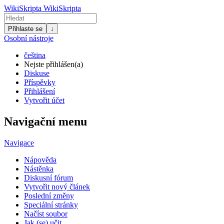
WikiSkripta
WikiSkripta
Přihlaste se
↓
Osobní nástroje
čeština
Nejste přihlášen(a)
Diskuse
Příspěvky
Přihlášení
Vytvořit účet
Navigační menu
Navigace
Nápověda
Nástěnka
Diskusní fórum
Vytvořit nový článek
Poslední změny
Speciální stránky
Načíst soubor
Jak (se) učit