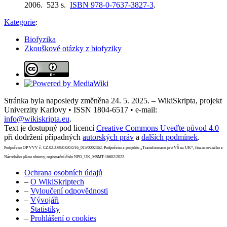
2006. 523 s.
ISBN 978-0-7637-3827-3
.
Kategorie
:
Biofyzika
Zkouškové otázky z biofyziky
Stránka byla naposledy změněna 24. 5. 2025. – WikiSkripta, projekt
Univerzity Karlovy • ISSN 1804-6517 • e-mail:
info@wikiskripta.eu
.
Text je dostupný pod licencí
Creative Commons Uveďte původ 4.0
při dodržení případných
autorských práv
a
dalších podmínek
.
Podpořeno OP VVV č. CZ.02.2.69/0.0/0.0/16_015/0002362. Podpořeno z projektu „Transformace pro VŠ na UK“, financovaného z
Národního plánu obnovy, registrační číslo NPO_UK_MSMT-16602/2022.
Ochrana osobních údajů
–
O WikiSkriptech
–
Vyloučení odpovědnosti
–
Vývojáři
–
Statistiky
–
Prohlášení o cookies