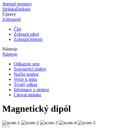
Jmenné prostory
Stránka
Diskuse
Úpravy
Zobrazení
Číst
Zobrazit zdroj
Zobrazit historii
Nástroje
Nástroje
Odkazuje sem
Související změny
Načíst soubor
Verze k tisku
Trvalý odkaz
Informace o stránce
Citovat stránku
Magnetický dipól