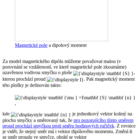
Magnetické pole
a dipolový moment
Za model magnetického dipólu můžeme považovat malou (v
porovnání se vzdáleností, ve které magnetické pole zkoumáme)
uzavřenou vodivou smyčku o ploše
,
kterou prochází proud
. Pak magnetický moment
této plošky je definován takto:
,
kde
je jednotkový vektor kolmý na
plochu smyčky a směrovaný tak, že
pro pozorujícího tímto směrem
proud prochází smyčkou proti směru hodinových ručiček
. Z rovnice
je vidět, že stejný směr má i vektor dipólového momentu. Změní-li
se směr proudu ve smyčce, obrátí se vektor