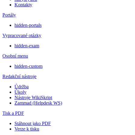
Kontakty
Portály
hidden-portals
Vypracované otázky
hidden-exam
Osobní menu
hidden-custom
Redakční nástroje
Údržba
Úkoly
Nástroje WikiSkript
Zammad (Helpdesk WS)
Tisk a PDF
Stáhnout jako PDF
Verze k tisku