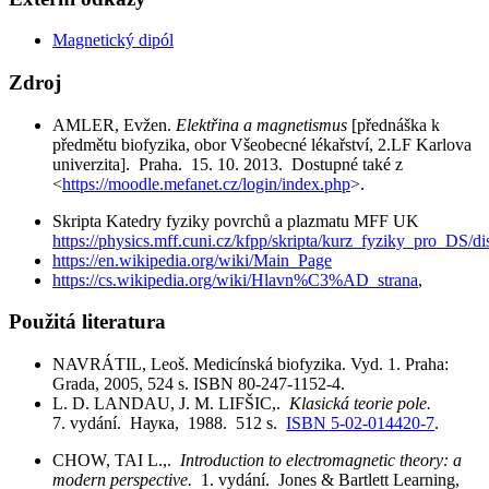
Magnetický dipól
Zdroj
AMLER, Evžen.
Elektřina a magnetismus
[přednáška k
předmětu biofyzika, obor Všeobecné lékařství, 2.LF Karlova
univerzita]. Praha. 15. 10. 2013. Dostupné také z
<
https://moodle.mefanet.cz/login/index.php
>.
Skripta Katedry fyziky povrchů a plazmatu MFF UK
https://physics.mff.cuni.cz/kfpp/skripta/kurz_fyziky_pro_DS/d
https://en.wikipedia.org/wiki/Main_Page
https://cs.wikipedia.org/wiki/Hlavn%C3%AD_strana
,
Použitá literatura
NAVRÁTIL, Leoš. Medicínská biofyzika. Vyd. 1. Praha:
Grada, 2005, 524 s. ISBN 80-247-1152-4.
L. D. LANDAU, J. M. LIFŠIC,.
Klasická teorie pole.
7. vydání. Наука, 1988. 512 s.
ISBN 5-02-014420-7
.
CHOW, TAI L.,.
Introduction to electromagnetic theory: a
modern perspective.
1. vydání. Jones & Bartlett Learning,