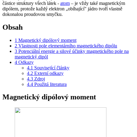
částice struktury všech látek -
atom
– je vždy také magnetickým
dipólem, protože každý elektron „obíhající" jádro tvoří vlastně
dokonalou proudovou smyčku.
Obsah
1
Magnetický dipólový moment
2
Vlastnosti pole elementárního magnetického dipólu
3
Potenciální energie a silové účinky magnetického pole na
magnetický dipól
4
Odkazy
4.1
Související články
4.2
Externí odkazy
4.3
Zdroj
4.4
Použitá literatura
Magnetický dipólový moment