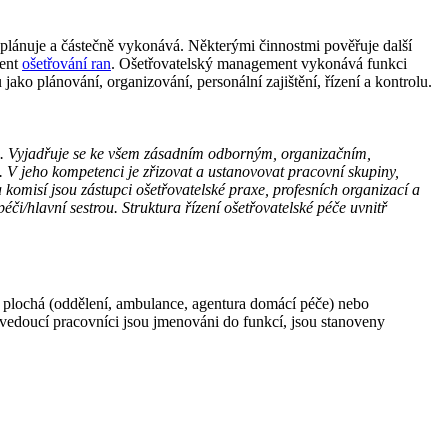
j plánuje a částečně vykonává. Některými činnostmi pověřuje další
ent
ošetřování ran
. Ošetřovatelský management vykonává funkci
ko plánování, organizování, personální zajištění, řízení a kontrolu.
ČR. Vyjadřuje se ke všem zásadním odborným, organizačním,
e. V jeho kompetenci je zřizovat a ustanovovat pracovní skupiny,
komisí jsou zástupci ošetřovatelské praxe, profesních organizací a
či/hlavní sestrou. Struktura řízení ošetřovatelské péče uvnitř
t plochá (oddělení, ambulance, agentura domácí péče) nebo
 vedoucí pracovníci jsou jmenováni do funkcí, jsou stanoveny