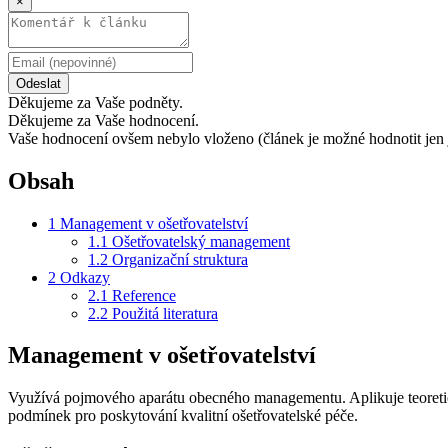
×
Odeslat
Děkujeme za Vaše podněty.
Děkujeme za Vaše hodnocení.
Vaše hodnocení ovšem nebylo vloženo (článek je možné hodnotit jen 
Obsah
1
Management v ošetřovatelství
1.1
Ošetřovatelský management
1.2
Organizační struktura
2
Odkazy
2.1
Reference
2.2
Použitá literatura
Management v ošetřovatelství
Využívá pojmového aparátu obecného managementu. Aplikuje teoretick
podmínek pro poskytování kvalitní ošetřovatelské péče.