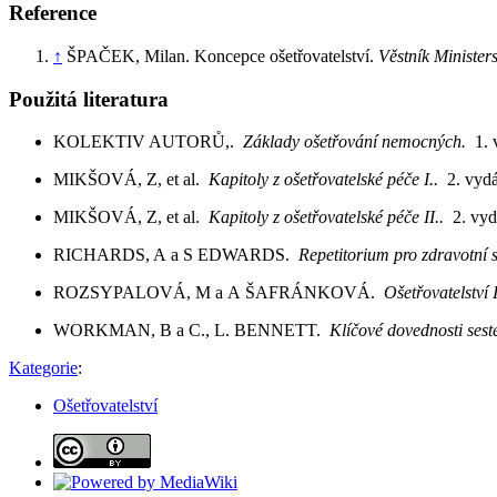
Reference
↑
ŠPAČEK, Milan. Koncepce ošetřovatelství.
Věstník Minister
Použitá literatura
KOLEKTIV AUTORŮ,.
Základy ošetřování nemocných.
1.
MIKŠOVÁ, Z, et al.
Kapitoly z ošetřovatelské péče I..
2. vyd
MIKŠOVÁ, Z, et al.
Kapitoly z ošetřovatelské péče II..
2. vy
RICHARDS, A a S EDWARDS.
Repetitorium pro zdravotní 
ROZSYPALOVÁ, M a A ŠAFRÁNKOVÁ.
Ošetřovatelství I
WORKMAN, B a C., L. BENNETT.
Klíčové dovednosti sest
Kategorie
:
Ošetřovatelství