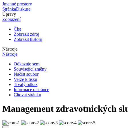
Jmenné prostory
Stránka
Diskuse
Úpravy
Zobrazení
Číst
Zobrazit zdroj
Zobrazit historii
Nástroje
Nástroje
Odkazuje sem
Související změny
Načíst soubor
Verze k tisku
Trvalý odkaz
Informace o stránce
Citovat stránku
Management zdravotnických sl