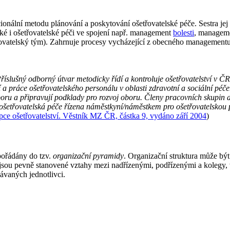
cionální metodu plánování a poskytování ošetřovatelské péče. Sestra je
ské i ošetřovatelské péči ve spojení např. management
bolesti
, managem
ovatelský tým). Zahrnuje procesy vycházející z obecného managementu ja
říslušný odborný útvar metodicky řídí a kontroluje ošetřovatelství v 
í a práce ošetřovatelského personálu v oblasti zdravotní a sociální péč
boru a připravují podklady pro rozvoj oboru. Členy pracovních skupin a 
e ošetřovatelská péče řízena náměstkyní/náměstkem pro ošetřovatelskou pé
ce ošetřovatelství. Věstník MZ ČR, částka 9, vydáno září 2004
)
pořádány do tzv.
organizační pyramidy
. Organizační struktura může bý
e jsou pevně stanovené vztahy mezi nadřízenými, podřízenými a kolegy,
ávaných jednotlivci.