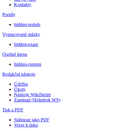
Kontakty
Portály
hidden-portals
Vypracované otázky
hidden-exam
Osobní menu
hidden-custom
Redakční nástroje
Údržba
Úkoly
Nástroje WikiSkript
Zammad (Helpdesk WS)
Tisk a PDF
Stáhnout jako PDF
Verze k tisku