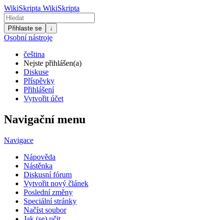
WikiSkripta
WikiSkripta
Přihlaste se
↓
Osobní nástroje
čeština
Nejste přihlášen(a)
Diskuse
Příspěvky
Přihlášení
Vytvořit účet
Navigační menu
Navigace
Nápověda
Nástěnka
Diskusní fórum
Vytvořit nový článek
Poslední změny
Speciální stránky
Načíst soubor
Jak (se) učit