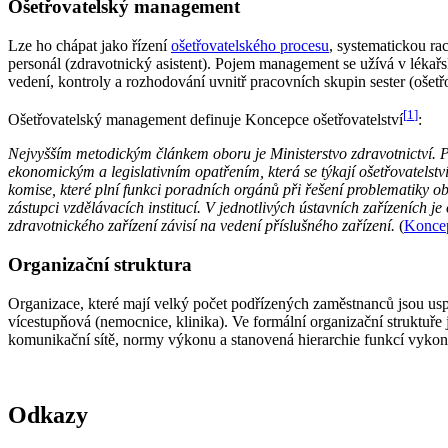
Ošetřovatelský management
Lze ho chápat jako řízení
ošetřovatelského procesu
, systematickou ra
personál (zdravotnický asistent). Pojem management se užívá v lékař
vedení, kontroly a rozhodování uvnitř pracovních skupin sester (ošetř
[
1
]
Ošetřovatelský management definuje Koncepce ošetřovatelství
:
Nejvyšším metodickým článkem oboru je Ministerstvo zdravotnictví. P
ekonomickým a legislativním opatřením, která se týkají ošetřovatelstv
komise, které plní funkci poradních orgánů při řešení problematiky o
zástupci vzdělávacích institucí. V jednotlivých ústavních zařízeních j
zdravotnického zařízení závisí na vedení příslušného zařízení.
(
Koncep
Organizační struktura
Organizace, které mají velký počet podřízených zaměstnanců jsou us
vícestupňová (nemocnice, klinika). Ve formální organizační struktuř
komunikační sítě, normy výkonu a stanovená hierarchie funkcí vykon
Odkazy