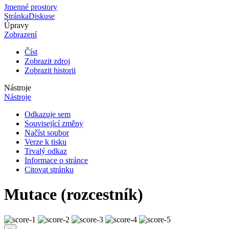
Jmenné prostory
Stránka
Diskuse
Úpravy
Zobrazení
Číst
Zobrazit zdroj
Zobrazit historii
Nástroje
Nástroje
Odkazuje sem
Související změny
Načíst soubor
Verze k tisku
Trvalý odkaz
Informace o stránce
Citovat stránku
Mutace (rozcestník)