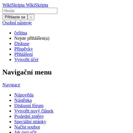
WikiSkripta
WikiSkripta
Přihlaste se
↓
Osobní nástroje
čeština
Nejste přihlášen(a)
Diskuse
Příspěvky
Přihlášení
Vytvořit účet
Navigační menu
Navigace
Nápověda
Nástěnka
Diskusní fórum
Vytvořit nový článek
Poslední změny
Speciální stránky
Načíst soubor
Jak (se) učit