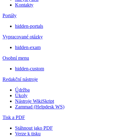
Kontakty
Portály
hidden-portals
Vypracované otázky
hidden-exam
Osobní menu
hidden-custom
Redakční nástroje
Údržba
Úkoly
Nástroje WikiSkript
Zammad (Helpdesk WS)
Tisk a PDF
Stáhnout jako PDF
Verze k tisku