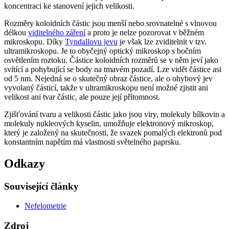
koncentraci ke stanovení jejich velikosti.
Rozměry koloidních částic jsou menší nebo srovnatelné s vlnovou
délkou
viditelného záření
a proto je nelze pozorovat v běžném
mikroskopu. Díky
Tyndallovu jevu
je však lze zviditelnit v tzv.
ultramikroskopu. Je to obyčejný optický mikroskop s bočním
osvětlením roztoku. Částice koloidních rozměrů se v něm jeví jako
svítící a pohybující se body na tmavém pozadí. Lze vidět částice asi
od 5 nm. Nejedná se o skutečný obraz částice, ale o ohybový jev
vyvolaný částicí, takže v ultramikroskopu není možné zjistit ani
velikost ani tvar částic, ale pouze její přítomnost.
Zjišťování tvaru a velikosti částic jako jsou viry, molekuly bílkovin a
molekuly nukleových kyselin, umožňuje elektronový mikroskop,
který je založený na skutečnosti, že svazek pomalých elektronů pod
konstantním napětím má vlastnosti světelného paprsku.
Odkazy
Související články
Nefelometrie
Zdroj