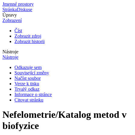
Jmenné prostory
Stránka
Diskuse
Úpravy
Zobrazení
Číst
Zobrazit zdroj
Zobrazit historii
Nástroje
Nástroje
Odkazuje sem
Související změny
Načíst soubor
Verze k tisku
Trvalý odkaz
Informace o stránce
Citovat stránku
Nefelometrie/Katalog metod v
biofyzice