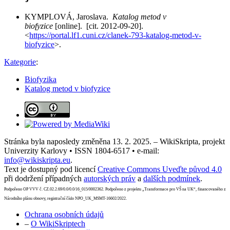
KYMPLOVÁ, Jaroslava.
Katalog metod v
biofyzice
[online]. [cit. 2012-09-20].
<
https://portal.lf1.cuni.cz/clanek-793-katalog-metod-v-
biofyzice
>.
Kategorie
:
Biofyzika
Katalog metod v biofyzice
Stránka byla naposledy změněna 13. 2. 2025. – WikiSkripta, projekt
Univerzity Karlovy • ISSN 1804-6517 • e-mail:
info@wikiskripta.eu
.
Text je dostupný pod licencí
Creative Commons Uveďte původ 4.0
při dodržení případných
autorských práv
a
dalších podmínek
.
Podpořeno OP VVV č. CZ.02.2.69/0.0/0.0/16_015/0002362. Podpořeno z projektu „Transformace pro VŠ na UK“, financovaného z
Národního plánu obnovy, registrační číslo NPO_UK_MSMT-16602/2022.
Ochrana osobních údajů
–
O WikiSkriptech