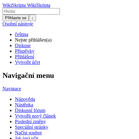
WikiSkripta
WikiSkripta
Přihlaste se
↓
Osobní nástroje
čeština
Nejste přihlášen(a)
Diskuse
Příspěvky
Přihlášení
Vytvořit účet
Navigační menu
Navigace
Nápověda
Nástěnka
Diskusní fórum
Vytvořit nový článek
Poslední změny
Speciální stránky
Načíst soubor
Jak (se) učit