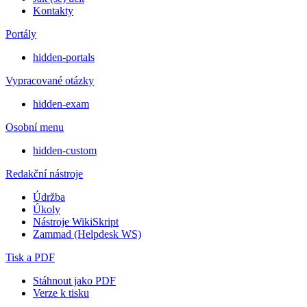
Kontakty
Portály
hidden-portals
Vypracované otázky
hidden-exam
Osobní menu
hidden-custom
Redakční nástroje
Údržba
Úkoly
Nástroje WikiSkript
Zammad (Helpdesk WS)
Tisk a PDF
Stáhnout jako PDF
Verze k tisku