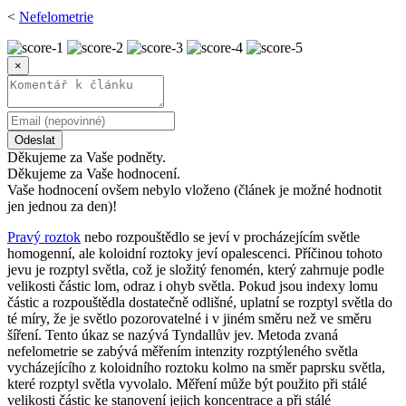
<
Nefelometrie
×
Odeslat
Děkujeme za Vaše podněty.
Děkujeme za Vaše hodnocení.
Vaše hodnocení ovšem nebylo vloženo (článek je možné hodnotit
jen jednou za den)!
Pravý roztok
nebo rozpouštědlo se jeví v procházejícím světle
homogenní, ale koloidní roztoky jeví opalescenci. Příčinou tohoto
jevu je rozptyl světla, což je složitý fenomén, který zahrnuje podle
velikosti částic lom, odraz i ohyb světla. Pokud jsou indexy lomu
částic a rozpouštědla dostatečně odlišné, uplatní se rozptyl světla do
té míry, že je světlo pozorovatelné i v jiném směru než ve směru
šíření. Tento úkaz se nazývá Tyndallův jev. Metoda zvaná
nefelometrie se zabývá měřením intenzity rozptýleného světla
vycházejícího z koloidního roztoku kolmo na směr paprsku světla,
které rozptyl světla vyvolalo. Měření může být použito při stálé
velikosti částic ke stanovení jejich koncentrace a při stálé