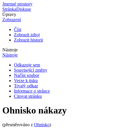
Jmenné prostory
Stránka
Diskuse
Úpravy
Zobrazení
Číst
Zobrazit zdroj
Zobrazit historii
Nástroje
Nástroje
Odkazuje sem
Související změny
Načíst soubor
Verze k tisku
Trvalý odkaz
Informace o stránce
Citovat stránku
Ohnisko nákazy
(přesměrováno z
Ohnisko
)