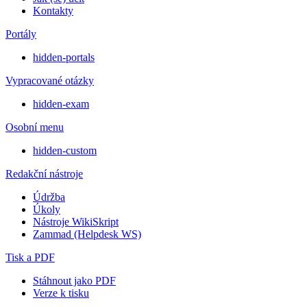
Kontakty
Portály
hidden-portals
Vypracované otázky
hidden-exam
Osobní menu
hidden-custom
Redakční nástroje
Údržba
Úkoly
Nástroje WikiSkript
Zammad (Helpdesk WS)
Tisk a PDF
Stáhnout jako PDF
Verze k tisku