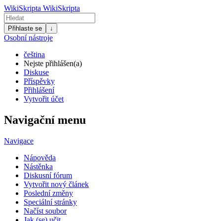
WikiSkripta
WikiSkripta
Přihlaste se
↓
Osobní nástroje
čeština
Nejste přihlášen(a)
Diskuse
Příspěvky
Přihlášení
Vytvořit účet
Navigační menu
Navigace
Nápověda
Nástěnka
Diskusní fórum
Vytvořit nový článek
Poslední změny
Speciální stránky
Načíst soubor
Jak (se) učit