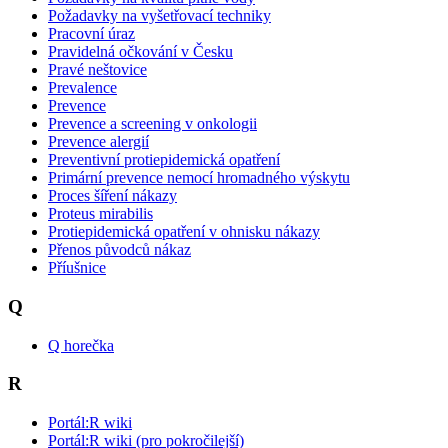
Požadavky na vyšetřovací techniky
Pracovní úraz
Pravidelná očkování v Česku
Pravé neštovice
Prevalence
Prevence
Prevence a screening v onkologii
Prevence alergií
Preventivní protiepidemická opatření
Primární prevence nemocí hromadného výskytu
Proces šíření nákazy
Proteus mirabilis
Protiepidemická opatření v ohnisku nákazy
Přenos původců nákaz
Příušnice
Q
Q horečka
R
Portál:R wiki
Portál:R wiki (pro pokročilejší)