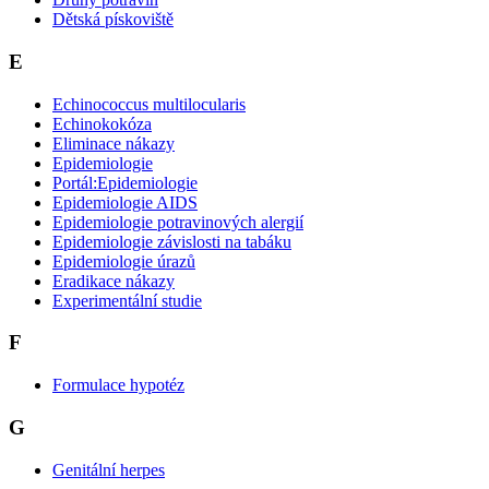
Dětská pískoviště
E
Echinococcus multilocularis
Echinokokóza
Eliminace nákazy
Epidemiologie
Portál:Epidemiologie
Epidemiologie AIDS
Epidemiologie potravinových alergií
Epidemiologie závislosti na tabáku
Epidemiologie úrazů
Eradikace nákazy
Experimentální studie
F
Formulace hypotéz
G
Genitální herpes