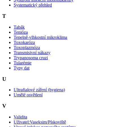
Systematický přehled
T
Tabák
Tenióza
Tepelně-vlhkostní mikroklima
Toxokaróza
Toxoplazmóza
Transmisivní nákazy
Trypanosoma cruzi
Tularémie
Typy dat
U
Ultrafialové záření (hygiena)
Umělé osvětlení
V
Validita
Uživatel:Vaseksim/Pískoviště