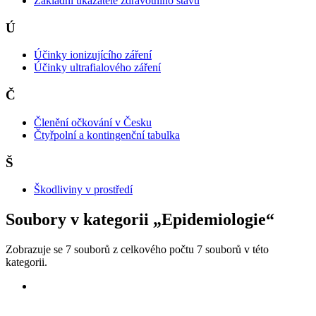
Základní ukazatele zdravotního stavu
Ú
Účinky ionizujícího záření
Účinky ultrafialového záření
Č
Členění očkování v Česku
Čtyřpolní a kontingenční tabulka
Š
Škodliviny v prostředí
Soubory v kategorii „Epidemiologie“
Zobrazuje se 7 souborů z celkového počtu 7 souborů v této
kategorii.