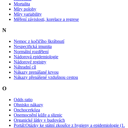
Mortalita
Míry polohy
Míry variability
Měření závislosti, korelace a regrese
N
Nemoc z kočičího škrábnutí
Nespecifická imunita
Normální rozdělení
Nádorová epidemiologie
Nádorové registry
Náhradní cíl
Nákazy prenášané krvou
Nákazy přenášené vzdušnou cestou
O
Odds ratio
Ohnisko nákazy
Onchocerkóza
Onemocnění kůže a sliznic
Organické látky v budovách
Portál:Otázky ke státní zkoušce z hygieny a epidemiologie (1.