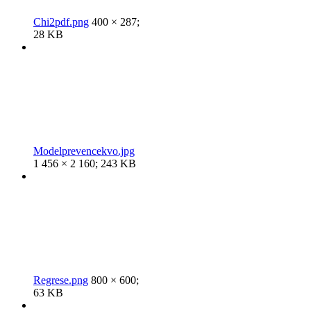
Chi2pdf.png
400 × 287;
28 KB
Modelprevencekvo.jpg
1 456 × 2 160; 243 KB
Regrese.png
800 × 600;
63 KB