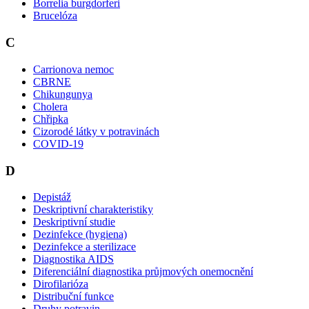
Borrelia burgdorferi
Brucelóza
C
Carrionova nemoc
CBRNE
Chikungunya
Cholera
Chřipka
Cizorodé látky v potravinách
COVID-19
D
Depistáž
Deskriptivní charakteristiky
Deskriptivní studie
Dezinfekce (hygiena)
Dezinfekce a sterilizace
Diagnostika AIDS
Diferenciální diagnostika průjmových onemocnění
Dirofilarióza
Distribuční funkce
Druhy potravin