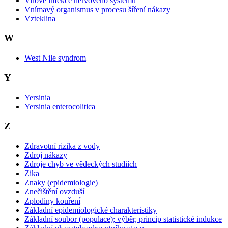
Virové infekce nervového systému
Vnímavý organismus v procesu šíření nákazy
Vzteklina
W
West Nile syndrom
Y
Yersinia
Yersinia enterocolitica
Z
Zdravotní rizika z vody
Zdroj nákazy
Zdroje chyb ve vědeckých studiích
Zika
Znaky (epidemiologie)
Znečištění ovzduší
Zplodiny kouření
Základní epidemiologické charakteristiky
Základní soubor (populace); výběr, princip statistické indukce