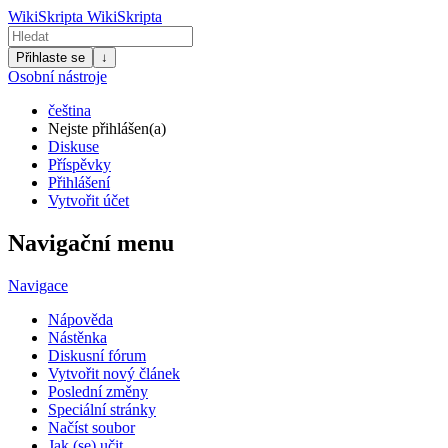
WikiSkripta
WikiSkripta
Přihlaste se
↓
Osobní nástroje
čeština
Nejste přihlášen(a)
Diskuse
Příspěvky
Přihlášení
Vytvořit účet
Navigační menu
Navigace
Nápověda
Nástěnka
Diskusní fórum
Vytvořit nový článek
Poslední změny
Speciální stránky
Načíst soubor
Jak (se) učit