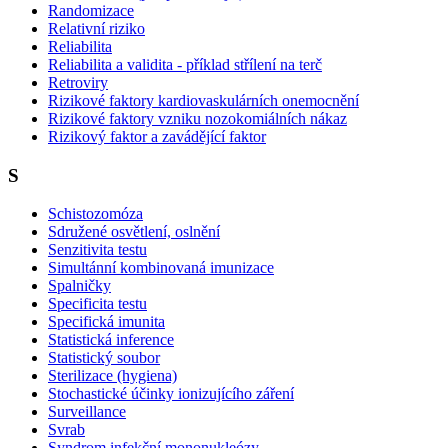
Randomizace
Relativní riziko
Reliabilita
Reliabilita a validita - příklad střílení na terč
Retroviry
Rizikové faktory kardiovaskulárních onemocnění
Rizikové faktory vzniku nozokomiálních nákaz
Rizikový faktor a zavádějící faktor
S
Schistozomóza
Sdružené osvětlení, oslnění
Senzitivita testu
Simultánní kombinovaná imunizace
Spalničky
Specificita testu
Specifická imunita
Statistická inference
Statistický soubor
Sterilizace (hygiena)
Stochastické účinky ionizujícího záření
Surveillance
Svrab
Syndrom infekční mononukleózy