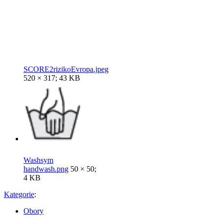
SCORE2rizikoEvropa.jpeg
520 × 317; 43 KB
Washsym
handwash.png
50 × 50;
4 KB
Kategorie
:
Obory