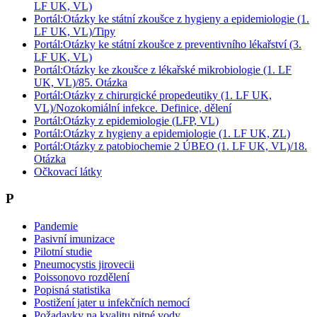
LF UK, VL)
Portál:Otázky ke státní zkoušce z hygieny a epidemiologie (1.
LF UK, VL)/Tipy
Portál:Otázky ke státní zkoušce z preventivního lékařství (3.
LF UK, VL)
Portál:Otázky ke zkoušce z lékařské mikrobiologie (1. LF
UK, VL)/85. Otázka
Portál:Otázky z chirurgické propedeutiky (1. LF UK,
VL)/Nozokomiální infekce. Definice, dělení
Portál:Otázky z epidemiologie (LFP, VL)
Portál:Otázky z hygieny a epidemiologie (1. LF UK, ZL)
Portál:Otázky z patobiochemie 2 ÚBEO (1. LF UK, VL)/18.
Otázka
Očkovací látky
P
Pandemie
Pasivní imunizace
Pilotní studie
Pneumocystis jirovecii
Poissonovo rozdělení
Popisná statistika
Postižení jater u infekčních nemocí
Požadavky na kvalitu pitné vody