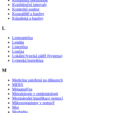
Komunitní pneumonie
Konfidenční intervaly
Kontrolní soubor
Koupaliště a bazény
Kúpaliská a bazény
L
Leptospiróza
Letalita
Listerióza
Loaóza
Lokální fyzická zátěž (hygiena)
Lymeská borrelióza
M
Medicína založená na důkazech
MERS
Metaanalýza
Metodologie v epidemiologii
Mezinárodní klasifikace nemocí
Mikroorganismy v potravě
Mor
Morbidita