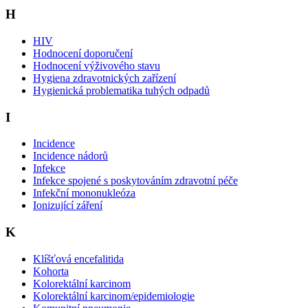
H
HIV
Hodnocení doporučení
Hodnocení výživového stavu
Hygiena zdravotnických zařízení
Hygienická problematika tuhých odpadů
I
Incidence
Incidence nádorů
Infekce
Infekce spojené s poskytováním zdravotní péče
Infekční mononukleóza
Ionizující záření
K
Klíšťová encefalitida
Kohorta
Kolorektální karcinom
Kolorektální karcinom/epidemiologie