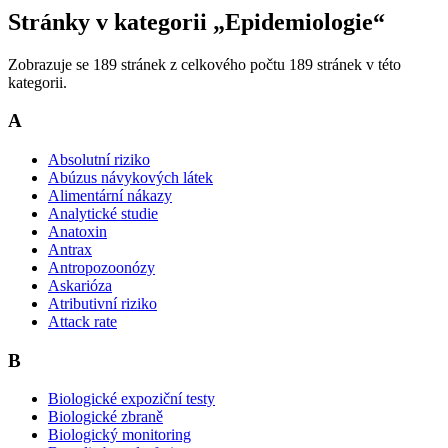
Stránky v kategorii „Epidemiologie“
Zobrazuje se 189 stránek z celkového počtu 189 stránek v této
kategorii.
A
Absolutní riziko
Abúzus návykových látek
Alimentární nákazy
Analytické studie
Anatoxin
Antrax
Antropozoonózy
Askarióza
Atributivní riziko
Attack rate
B
Biologické expoziční testy
Biologické zbraně
Biologický monitoring