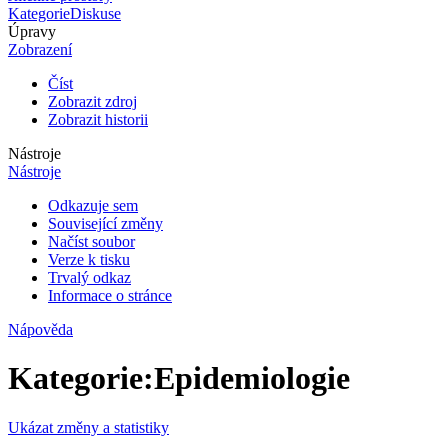
Kategorie
Diskuse
Úpravy
Zobrazení
Číst
Zobrazit zdroj
Zobrazit historii
Nástroje
Nástroje
Odkazuje sem
Související změny
Načíst soubor
Verze k tisku
Trvalý odkaz
Informace o stránce
Nápověda
Kategorie
:
Epidemiologie
Ukázat změny a statistiky