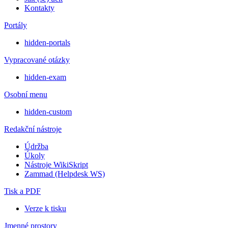
Kontakty
Portály
hidden-portals
Vypracované otázky
hidden-exam
Osobní menu
hidden-custom
Redakční nástroje
Údržba
Úkoly
Nástroje WikiSkript
Zammad (Helpdesk WS)
Tisk a PDF
Verze k tisku
Jmenné prostory