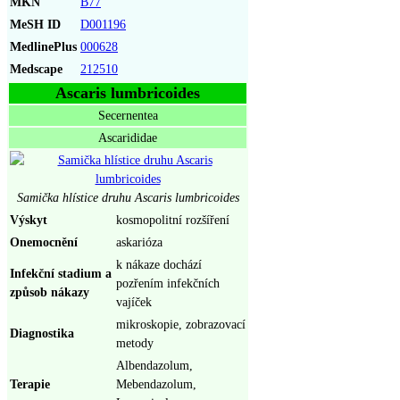
MKN
B77
MeSH ID
D001196
MedlinePlus
000628
Medscape
212510
Ascaris lumbricoides
Secernentea
Ascarididae
Samička hlístice druhu Ascaris lumbricoides
Výskyt
kosmopolitní rozšíření
Onemocnění
askarióza
k nákaze dochází
Infekční stadium a
pozřením infekčních
způsob nákazy
vajíček
mikroskopie, zobrazovací
Diagnostika
metody
Albendazolum,
Terapie
Mebendazolum,