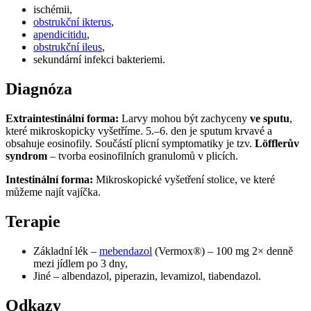
ischémii,
obstrukční ikterus
,
apendicitidu
,
obstrukční ileus
,
sekundární infekci bakteriemi.
Diagnóza
Extraintestinální forma:
Larvy mohou být zachyceny
ve sputu
,
které mikroskopicky vyšetříme. 5.–6. den je sputum krvavé a
obsahuje eosinofily. Součástí plicní symptomatiky je tzv.
Löfflerův
syndrom
– tvorba eosinofilních granulomů v plicích.
Intestinální forma:
Mikroskopické vyšetření stolice, ve které
můžeme najít vajíčka.
Terapie
Základní lék –
mebendazol
(Vermox®) – 100 mg 2× denně
mezi jídlem po 3 dny,
Jiné – albendazol, piperazin, levamizol, tiabendazol.
Odkazy