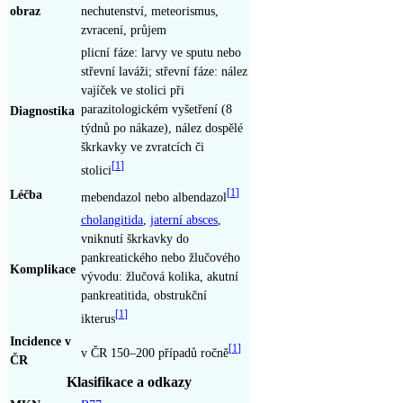
obraz
nechutenství, meteorismus,
zvracení, průjem
plicní fáze: larvy ve sputu nebo
střevní laváži; střevní fáze: nález
vajíček ve stolici při
parazitologickém vyšetření (8
Diagnostika
týdnů po nákaze), nález dospělé
škrkavky ve zvratcích či
[
1
]
stolici
Léčba
[
1
]
mebendazol nebo albendazol
cholangitida
,
jaterní absces
,
vniknutí škrkavky do
pankreatického nebo žlučového
Komplikace
vývodu: žlučová kolika, akutní
pankreatitida, obstrukční
[
1
]
ikterus
Incidence v
[
1
]
v ČR 150–200 případů ročně
ČR
Klasifikace a odkazy