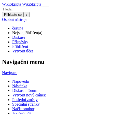
WikiSkripta
WikiSkripta
Přihlaste se
↓
Osobní nástroje
čeština
Nejste přihlášen(a)
Diskuse
Příspěvky
Přihlášení
Vytvořit účet
Navigační menu
Navigace
Nápověda
Nástěnka
Diskusní fórum
Vytvořit nový článek
Poslední změny
Speciální stránky
Načíst soubor
Jak (se) učit