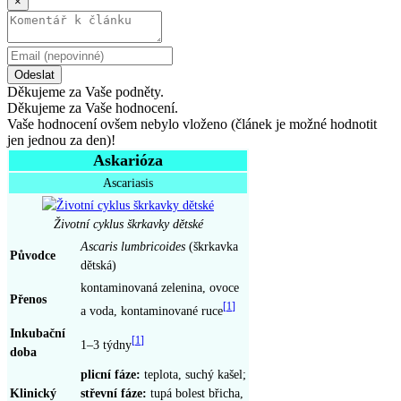
×
Odeslat
Děkujeme za Vaše podněty.
Děkujeme za Vaše hodnocení.
Vaše hodnocení ovšem nebylo vloženo (článek je možné hodnotit
jen jednou za den)!
Askarióza
Ascariasis
Životní cyklus škrkavky dětské
Ascaris lumbricoides
(škrkavka
Původce
dětská)
kontaminovaná zelenina, ovoce
Přenos
[
1
]
a voda, kontaminované ruce
Inkubační
[
1
]
1–3 týdny
doba
plicní fáze:
teplota, suchý kašel;
Klinický
střevní fáze:
tupá bolest břicha,