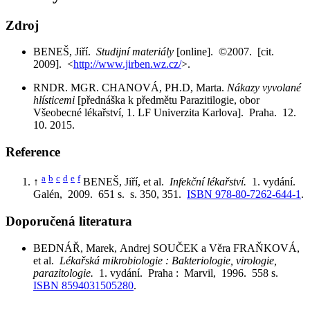
Zdroj
BENEŠ, Jiří.
Studijní materiály
[online]. ©2007. [cit.
2009]. <
http://www.jirben.wz.cz/
>.
RNDR. MGR. CHANOVÁ, PH.D, Marta.
Nákazy vyvolané
hlísticemi
[přednáška k předmětu Parazitilogie, obor
Všeobecné lékařství, 1. LF Univerzita Karlova]. Praha. 12.
10. 2015.
Reference
a
b
c
d
e
f
↑
BENEŠ, Jiří, et al.
Infekční lékařství.
1. vydání.
Galén, 2009. 651 s. s. 350, 351.
ISBN 978-80-7262-644-1
.
Doporučená literatura
BEDNÁŘ, Marek, Andrej SOUČEK a Věra FRAŇKOVÁ,
et al.
Lékařská mikrobiologie : Bakteriologie, virologie,
parazitologie.
1. vydání. Praha : Marvil, 1996. 558 s.
ISBN 8594031505280
.