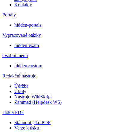
Kontakty
Portály
hidden-portals
Vypracované otázky
hidden-exam
Osobní menu
hidden-custom
Redakční nástroje
Údržba
Úkoly
Nástroje WikiSkript
Zammad (Helpdesk WS)
Tisk a PDF
Stáhnout jako PDF
Verze k tisku