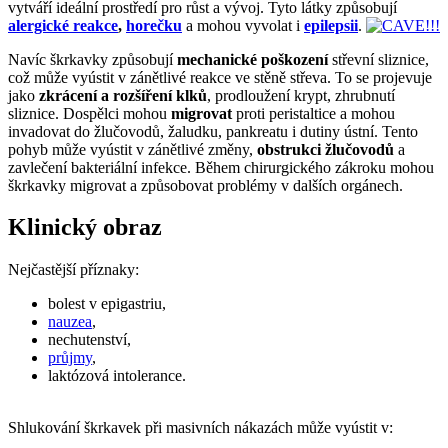
vytváří ideální prostředí pro růst a vývoj. Tyto látky způsobují
alergické reakce
,
horečku
a mohou vyvolat i
epilepsii
.
Navíc škrkavky způsobují
mechanické poškození
střevní sliznice,
což může vyústit v zánětlivé reakce ve stěně střeva. To se projevuje
jako
zkrácení a rozšíření klků
, prodloužení krypt, zhrubnutí
sliznice. Dospělci mohou
migrovat
proti peristaltice a mohou
invadovat do žlučovodů, žaludku, pankreatu i dutiny ústní. Tento
pohyb může vyústit v zánětlivé změny,
obstrukci žlučovodů
a
zavlečení bakteriální infekce. Během chirurgického zákroku mohou
škrkavky migrovat a způsobovat problémy v dalších orgánech.
Klinický obraz
Nejčastější příznaky:
bolest v epigastriu,
nauzea
,
nechutenství,
průjmy
,
laktózová intolerance.
Shlukování škrkavek při masivních nákazách může vyústit v: