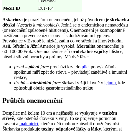
Levamisol
MeSH ID
D017164
Askarióza
je parazitární onemocnění, jehož původcem je
škrkavka
dětská
(
Ascaris lumbricoides
). Jedná se o endemickou nematodózu
(onemocnění způsobené hlísticemi). Onemocnění je kosmopolitně
rozšířeno a prevence úzce souvisí s dodržováním hygieny.
Prevalence v Evropě je nízká, zatím co ve střední a jihovýchodní
Asii, Střední a Jižní Americe je vysoká.
Mortalita
onemocnění je
60–100 000/rok. Onemocnění se šíří
orofekálně vajíčky
hlístice,
působí střevní poruchy a průjmy. Má dvě fáze:
první –
plicní
fáze
: prochází krví do
plic
, po vykašlání a
spolknutí míří zpět do střeva – převládají zánětlivé a imunitní
reakce,
druhá –
intestinální
fáze
: škrkavky žijí hlavně v
jejunu
, kde
způsobují obtíže gastrointestinálního traktu.
Průběh onemocnění
Dospělec má kolem 10 cm a nejčastěji se vyskytuje v
tenkém
střevě
, kde odebírá člověku živiny. To se projevuje poruchou
trávení a
malnutricí
, které u dětí mohou způsobit opožděný růst.
Škrkavka produkuje
toxiny, odpadové látky a látky
, kterými si