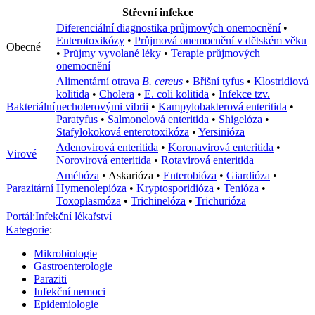
Střevní infekce
Diferenciální diagnostika průjmových onemocnění
•
Enterotoxikózy
•
Průjmová onemocnění v dětském věku
Obecné
•
Průjmy vyvolané léky
•
Terapie průjmových
onemocnění
Alimentární otrava
B. cereus
•
Břišní tyfus
•
Klostridiová
kolitida
•
Cholera
•
E. coli kolitida
•
Infekce tzv.
Bakteriální
necholerovými vibrii
•
Kampylobakterová enteritida
•
Paratyfus
•
Salmonelová enteritida
•
Shigelóza
•
Stafylokoková enterotoxikóza
•
Yersinióza
Adenovirová enteritida
•
Koronavirová enteritida
•
Virové
Norovirová enteritida
•
Rotavirová enteritida
Amébóza
•
Askarióza
•
Enterobióza
•
Giardióza
•
Parazitární
Hymenolepióza
•
Kryptosporidióza
•
Tenióza
•
Toxoplasmóza
•
Trichinelóza
•
Trichurióza
Portál:Infekční lékařství
Kategorie
:
Mikrobiologie
Gastroenterologie
Paraziti
Infekční nemoci
Epidemiologie