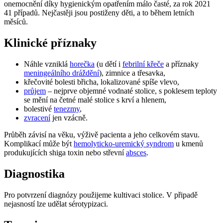
onemocnění díky hygienickým opatřením málo časté, za rok 2021
41 případů. Nejčastěji jsou postiženy děti, a to během letních
měsíců.
Klinické příznaky
Náhle vzniklá
horečka
(u dětí i
febrilní křeče
a příznaky
meningeálního dráždění
), zimnice a třesavka,
křečovité bolesti břicha, lokalizované spíše vlevo,
průjem
– nejprve objemné vodnaté stolice, s poklesem teploty
se mění na četné malé stolice s krví a hlenem,
bolestivé
tenezmy
,
zvracení
jen vzácně.
Průběh závisí na věku, výživě pacienta a jeho celkovém stavu.
Komplikací může být
hemolyticko-uremický syndrom
u kmenů
produkujících shiga toxin nebo střevní
absces
.
Diagnostika
Pro potvrzení diagnózy použijeme kultivaci stolice. V připadě
nejasností lze udělat sérotypizaci.