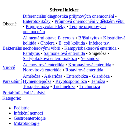
Střevní infekce
Diferenciální diagnostika průjmových onemocnění
•
Enterotoxikózy
•
Průjmová onemocnění v dětském věku
Obecné
•
Průjmy vyvolané léky
•
Terapie průjmových
onemocnění
Alimentární otrava
B. cereus
•
Břišní tyfus
•
Klostridiová
kolitida
•
Cholera
•
E. coli kolitida
•
Infekce tzv.
Bakteriální
necholerovými vibrii
•
Kampylobakterová enteritida
•
Paratyfus
•
Salmonelová enteritida
•
Shigelóza
•
Stafylokoková enterotoxikóza
•
Yersinióza
Adenovirová enteritida
•
Koronavirová enteritida
•
Virové
Norovirová enteritida
•
Rotavirová enteritida
Amébóza
•
Askarióza
•
Enterobióza
•
Giardióza
•
Parazitární
Hymenolepióza
•
Kryptosporidióza
•
Tenióza
•
Toxoplasmóza
•
Trichinelóza
•
Trichurióza
Portál:Infekční lékařství
Kategorie
:
Pediatrie
Infekční nemoci
Gastroenterologie
Mikrobiologie