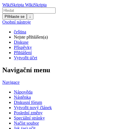
WikiSkripta
WikiSkripta
Přihlaste se
↓
Osobní nástroje
čeština
Nejste přihlášen(a)
Diskuse
Příspěvky
Přihlášení
Vytvořit účet
Navigační menu
Navigace
Nápověda
Nástěnka
Diskusní fórum
Vytvořit nový článek
Poslední změny
Speciální stránky
Načíst soubor
Jak (se) učit