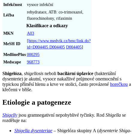
Infekčnost
vysoce infekční
rehydratace, ATB: co-trimoxazol,
Léčba
fluorochinolony, rifaximin
Klasifikace a odkazy
MKN
A03
[https://www.medvik.cz/bmc/link.do?
MeSH ID
id=D004405 D004405
D004405
]
MedlinePlus
000295
Medscape
968773
Shigelóza
,
shigellosis
neboli
bacilární úplavice
(bakteriální
dysenterie) je akutní, vysoce nakažlivé průjmové onemocnění s
typickou příměsí hlenu a krve ve stolici, často provázené
horečkou
a
křečemi v břiše.
Etiologie a patogeneze
Shigelly
jsou gramnegativní nepohyblivé tyčinky. Rod
Shigella
se
rozděluje na:
Shigella dysenteriae
– Shigelóza skupiny A (
dysenterie Shiga-