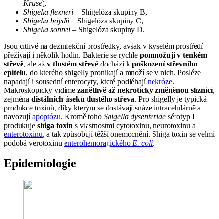
Kruse
),
Shigella flexneri
– Shigelóza skupiny B,
Shigella boydii
– Shigelóza skupiny C,
Shigella sonnei
– Shigelóza skupiny D.
Jsou citlivé na dezinfekční prostředky, avšak v kyselém prostředí
přežívají i několik hodin. Bakterie se rychle
pomnožují v tenkém
střevě
, ale až
v tlustém střevě
dochází k
poškození střevního
epitelu
, do kterého shigelly pronikají a množí se v nich. Posléze
napadají i sousední enterocyty, které podléhají
nekróze
.
Makroskopicky vidíme
zánětlivě až nekroticky změněnou sliznici
,
zejména
distálních úseků tlustého střeva
. Pro shigelly je typická
produkce toxinů, díky kterým se dostávají snáze intracelulárně a
navozují
apoptózu
. Kromě toho
Shigella dysenteriae
sérotyp I
produkuje
shiga toxin
s vlastnostmi cytotoxinu, neurotoxinu a
enterotoxinu
, a tak způsobují těžší onemocnění. Shiga toxin se velmi
podobá verotoxinu
enterohemoragického
E. coli
.
Epidemiologie