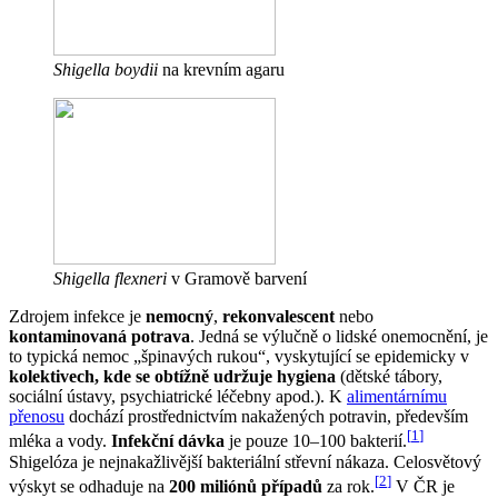
Shigella boydii
na krevním agaru
Shigella flexneri
v Gramově barvení
Zdrojem infekce je
nemocný
,
rekonvalescent
nebo
kontaminovaná potrava
. Jedná se výlučně o lidské onemocnění, je
to typická nemoc „špinavých rukou“, vyskytující se epidemicky v
kolektivech, kde se obtížně udržuje hygiena
(dětské tábory,
sociální ústavy, psychiatrické léčebny apod.). K
alimentárnímu
přenosu
dochází prostřednictvím nakažených potravin, především
[
1
]
mléka a vody.
Infekční dávka
je pouze 10–100 bakterií.
Shigelóza je nejnakažlivější bakteriální střevní nákaza. Celosvětový
[
2
]
výskyt se odhaduje na
200 miliónů případů
za rok.
V ČR je