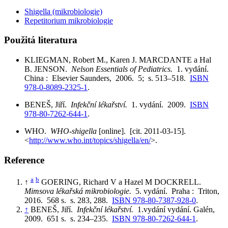
Shigella (mikrobiologie)
Repetitorium mikrobiologie
Použitá literatura
KLIEGMAN, Robert M., Karen J. MARCDANTE a Hal
B. JENSON.
Nelson Essentials of Pediatrics.
1. vydání.
China : Elsevier Saunders, 2006. 5; s. 513–518.
ISBN
978-0-8089-2325-1
.
BENEŠ, Jiří.
Infekční lékařství.
1. vydání. 2009.
ISBN
978-80-7262-644-1
.
WHO.
WHO-shigella
[online]. [cit. 2011-03-15].
<
http://www.who.int/topics/shigella/en/
>.
Reference
a
b
↑
GOERING, Richard V a Hazel M DOCKRELL.
Mimsova lékařská mikrobiologie.
5. vydání. Praha : Triton,
2016. 568 s. s. 283, 288.
ISBN 978-80-7387-928-0
.
↑
BENEŠ, Jiří.
Infekční lékařství.
1.vydání vydání. Galén,
2009. 651 s. s. 234–235.
ISBN 978-80-7262-644-1
.