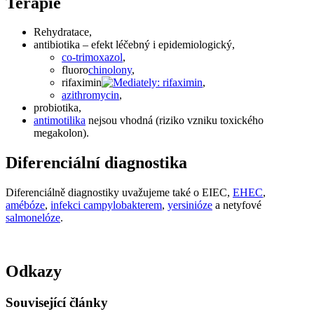
Terapie
Rehydratace,
antibiotika – efekt léčebný i epidemiologický,
co-trimoxazol
,
fluoro
chinolony
,
rifaximin
,
azithromycin
,
probiotika,
antimotilika
nejsou vhodná (riziko vzniku toxického
megakolon).
Diferenciální diagnostika
Diferenciálně diagnostiky uvažujeme také o EIEC,
EHEC
,
amébóze
,
infekci campylobakterem
,
yersinióze
a netyfové
salmonelóze
.
Odkazy
Související články