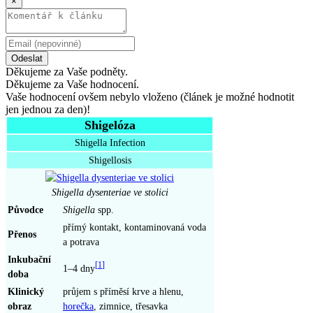
×
Odeslat
Děkujeme za Vaše podněty.
Děkujeme za Vaše hodnocení.
Vaše hodnocení ovšem nebylo vloženo (článek je možné hodnotit
jen jednou za den)!
Shigelóza
Shigella Infection
Shigellosis
Shigella dysenteriae
ve stolici
Původce
Shigella
spp.
přímý kontakt, kontaminovaná voda
Přenos
a potrava
Inkubační
[
1
]
1–4 dny
doba
Klinický
průjem s příměsí krve a hlenu,
obraz
horečka
, zimnice, třesavka