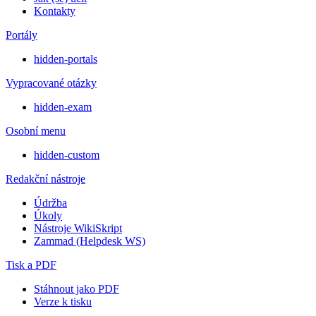
Kontakty
Portály
hidden-portals
Vypracované otázky
hidden-exam
Osobní menu
hidden-custom
Redakční nástroje
Údržba
Úkoly
Nástroje WikiSkript
Zammad (Helpdesk WS)
Tisk a PDF
Stáhnout jako PDF
Verze k tisku