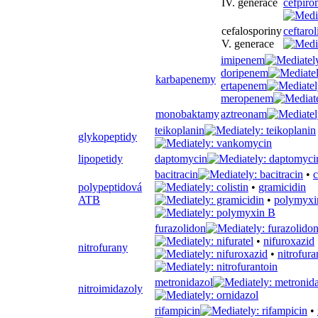
IV. generace
cefpiro
cefalosporiny
ceftarol
V. generace
imipenem
doripenem
karbapenemy
ertapenem
meropenem
monobaktamy
aztreonam
teikoplanin
glykopeptidy
lipopetidy
daptomycin
bacitracin
•
c
polypeptidová
•
gramicidin
ATB
•
polymyxi
furazolidon
•
nifuroxazid
nitrofurany
•
nitrofura
metronidazol
nitroimidazoly
rifampicin
•