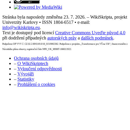
Stránka byla naposledy změněna 23. 7. 2026. – WikiSkripta, projekt
Univerzity Karlovy • ISSN 1804-6517 • e-mail:
info@wikiskripta.eu
.
Text je dostupný pod licencí
Creative Commons Uveďte původ 4.0
při dodržení případných
autorských práv
a
dalších podmínek
.
Podpořeno OP VVV č. CZ.02.2.69/0.0/0.0/16_015/0002362. Podpořeno z projektu „Transformace pro VŠ na UK“, financovaného z
Národního plánu obnovy, registrační číslo NPO_UK_MSMT-16602/2022.
Ochrana osobních údajů
–
O WikiSkriptech
–
Vyloučení odpovědnosti
–
Vývojáři
–
Statistiky
–
Prohlášení o cookies