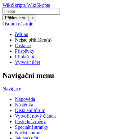
WikiSkripta
WikiSkripta
Přihlaste se
↓
Osobní nástroje
čeština
Nejste přihlášen(a)
Diskuse
Příspěvky
Přihlášení
Vytvořit účet
Navigační menu
Navigace
Nápověda
Nástěnka
Diskusní fórum
Vytvořit nový článek
Poslední změny
Speciální stránky
Načíst soubor
Jak (se) učit