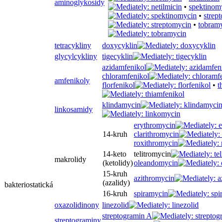
aminoglykosidy
•
spektinom
•
strep
•
tobram
tetracykliny
doxycyklin
glycylcykliny
tigecyklin
azidamfenikol
chloramfenikol
amfenikoly
florfenikol
•
t
klindamycin
linkosamidy
erythromycin
14-kruh
clarithromycin
roxithromycin
14-keto
telitromycin
makrolidy
(ketolidy)
oleandomycin
15-kruh
azithromycin
(azalidy)
bakteriostatická
16-kruh
spiramycin
oxazolidinony
linezolid
streptogramin A
streptograminy