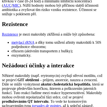
křivkou v čase (0-24 hod) a minimální inhibiční koncentrací
(
AUC
/
MIC
). Nižší hodnoty mohou být příčinou slabší účinnosti
antibiotika a zvyšovat tím riziko vzniku rezistence. Účinnost se
snižuje s poklesem pH.
Rezistence
Rezistence
je mezi makrolidy zkřížená a může být způsobena:
metylací rRNA
a díky tomu snížení afinity makrolidů k 50S
podjednotce ribozomu;
efluxem (aktivním transportem z buňky);
enzymaticky.
Nežádoucí účinky a interakce
Některé makrolidy (např. erytromycin) zvyšují střevní motilitu, což
se projeví
GIT obtížemi
– průjem, anorexie, nauzea a zvracení.
Dále se může vyskytnout
akutní cholestatická hepatitida
, která se
projevuje především horečkou, ikterem a poškozením jaterních
funkcí. Tuto reakci řadíme mezi reakce hypersenzitivní. Makrolidy
mohou ovlivnit repolarizační fázi srdce, což se projeví
prodlužováním QT intervalu
. To vede ke komorovým
tachyarytmiím typu
torsades de pointes
, až k srdeční zástavě.