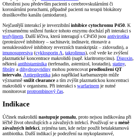
Ohroženi jsou především pacienti s cerebrovskulárními či
koronárními poruchami, případně pacienti na terapii blokátory
draslíkového kanálu (amiodaron).
Nejčastější interakcí je ireverzibilní
inhibice cytochromu P450
. K
významnému snížení funkce tohoto enzymu dochází při interakci s
teofylinem
. Další léčiva, která interagují s CP450 jsou
antivirotika
(proteázové inhibitory – sachinavir, indinavir, ritonavir a
nenukleosidové inhibitory reverzních transkriptáz – zidovudin), a
imunosupresiva
(
cyklosporin A
,
takrolimus
), což vede ke zvýšení
plazmatické koncentrace makrolidů (např. klaritromycinu).
Digoxin
,
některá
antihistaminika
(terfenadin, astemizol, loratadin),
statiny
,
fibráty
a
dihydropyridiny
mohou potencovat
prodloužení QT
intervalu
.
Antiepileptika
jako například karbamazepin může
významně
snížit clearance
a tím zvýšit plazmatickou koncentraci
makrolidů v organismu. Při interakci s
warfarinem
je nutné
monitorovat
protrombinový čas
.
Indikace
Účinek makrolidů
nastupuje pomalu
, proto nejsou indikována při
léčbě život ohrožujících a závažných infekcí. Používají se u
méně
závažných infekcí
, zejména tam, kde nelze použít betalaktamová
antibiotika. Další indikací je podezření na mykoplasmové,