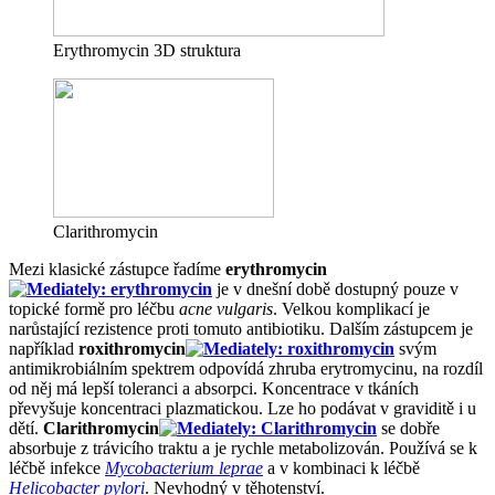
Erythromycin 3D struktura
Clarithromycin
Mezi klasické zástupce řadíme
erythromycin
je v dnešní době dostupný pouze v
topické formě pro léčbu
acne vulgaris
. Velkou komplikací je
narůstající rezistence proti tomuto antibiotiku. Dalším zástupcem je
například
roxithromycin
svým
antimikrobiálním spektrem odpovídá zhruba erytromycinu, na rozdíl
od něj má lepší toleranci a absorpci. Koncentrace v tkáních
převyšuje koncentraci plazmatickou. Lze ho podávat v graviditě i u
dětí.
Clarithromycin
se dobře
absorbuje z trávicího traktu a je rychle metabolizován. Používá se k
léčbě infekce
Mycobacterium leprae
a v kombinaci k léčbě
Helicobacter pylori
. Nevhodný v těhotenství.