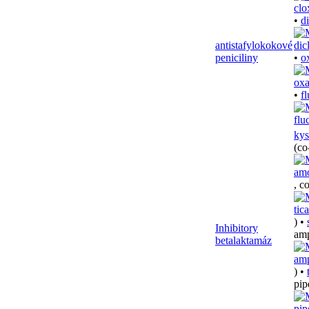
•
d
antistafylokokové
peniciliny
•
o
•
fl
kys
(co
, co
) •
Inhibitory
amp
betalaktamáz
) •
pip