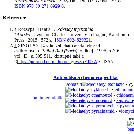
zdravotnických oborů.
2. vydání. Praha : Grada, 2018.
ISBN 978-80-271-0929-6
.
Reference
↑
Rozsypal, Hanuš. .
Základy infekčního
lékařství.
- vydání. Charles University in Prague, Karolinum
Press, 2015. 572 s.
ISBN 8024629321
.
↑
SINGLAS, E. Clinical pharmacokinetics of
azithromycin.
Pathol Biol (Paris)
[online]
.
1995, roč. 6,
vol. 43, s. 505-511, dostupné také z
<
https://pubmed.ncbi.nlm.nih.gov/8539072/
>. ISSN –.
Antibiotika a chemoterapeutika
isoniazid
•
cy
•
ethambuto
•
ethionam
antituberkulotika
•
kapreom
•
pyrazi
•
viomyc
ben