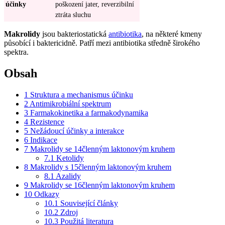
účinky
poškození jater, reverzibilní
ztráta sluchu
Makrolidy
jsou bakteriostatická
antibiotika
, na některé kmeny
působící i baktericidně. Patří mezi antibiotika středně širokého
spektra.
Obsah
1
Struktura a mechanismus účinku
2
Antimikrobiální spektrum
3
Farmakokinetika a farmakodynamika
4
Rezistence
5
Nežádoucí účinky a interakce
6
Indikace
7
Makrolidy se 14členným laktonovým kruhem
7.1
Ketolidy
8
Makrolidy s 15členným laktonovým kruhem
8.1
Azalidy
9
Makrolidy se 16členným laktonovým kruhem
10
Odkazy
10.1
Související články
10.2
Zdroj
10.3
Použitá literatura