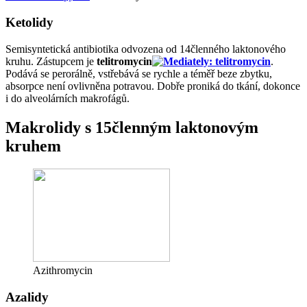
Ketolidy
Semisyntetická antibiotika odvozena od 14členného laktonového
kruhu. Zástupcem je
telitromycin
.
Podává se perorálně, vstřebává se rychle a téměř beze zbytku,
absorpce není ovlivněna potravou. Dobře proniká do tkání, dokonce
i do alveolárních makrofágů.
Makrolidy s 15členným laktonovým
kruhem
Azithromycin
Azalidy