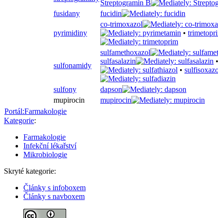
Streptogramin B
fusidany
fucidin
co-trimoxazol
pyrimidiny
•
trimetopr
sulfamethoxazol
sulfasalazin
sulfonamidy
•
sulfisoxazo
sulfony
dapson
mupirocin
mupirocin
Portál:Farmakologie
Kategorie
:
Farmakologie
Infekční lékařství
Mikrobiologie
Skryté kategorie:
Články s infoboxem
Články s navboxem