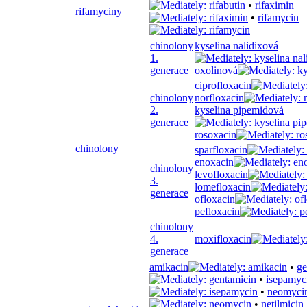
•
rifaximin
rifamyciny
•
rifamycin
chinolony
kyselina nalidixová
1.
generace
oxolinová
ciprofloxacin
chinolony
norfloxacin
2.
kyselina pipemidová
generace
rosoxacin
chinolony
sparfloxacin
enoxacin
chinolony
levofloxacin
3.
lomefloxacin
generace
ofloxacin
pefloxacin
chinolony
4.
moxifloxacin
generace
amikacin
•
ge
•
isepamyc
•
neomyci
•
netilmicin