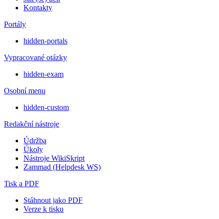
Kontakty
Portály
hidden-portals
Vypracované otázky
hidden-exam
Osobní menu
hidden-custom
Redakční nástroje
Údržba
Úkoly
Nástroje WikiSkript
Zammad (Helpdesk WS)
Tisk a PDF
Stáhnout jako PDF
Verze k tisku