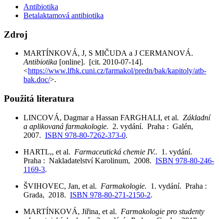
Antibiotika
Betalaktamová antibiotika
Zdroj
MARTÍNKOVÁ, J, S MIČUDA a J CERMANOVÁ.
Antibiotika
[online]. [cit. 2010-07-14].
<
https://www.lfhk.cuni.cz/farmakol/predn/bak/kapitoly/atb-
bak.doc/
>.
Použitá literatura
LINCOVÁ, Dagmar a Hassan FARGHALI, et al.
Základní
a aplikovaná farmakologie.
2. vydání. Praha : Galén,
2007.
ISBN 978-80-7262-373-0
.
HARTL,, et al.
Farmaceutická chemie IV..
1. vydání.
Praha : Nakladatelství Karolinum, 2008.
ISBN 978-80-246-
1169-3
.
ŠVIHOVEC, Jan, et al.
Farmakologie.
1. vydání. Praha :
Grada, 2018.
ISBN 978-80-271-2150-2
.
MARTÍNKOVÁ, Jiřina, et al.
Farmakologie pro studenty