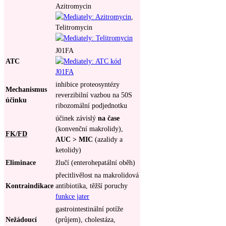
Azitromycin
,
Telitromycin
J01FA
ATC
inhibice proteosyntézy
Mechanismus
reverzibilní vazbou na 50S
účinku
ribozomální podjednotku
účinek závislý
na čase
(konvenční makrolidy),
FK/FD
AUC > MIC
(azalidy a
ketolidy)
Eliminace
žlučí (enterohepatální oběh)
přecitlivělost na makrolidová
Kontraindikace
antibiotika, těžší poruchy
funkce jater
gastrointestinální potíže
Nežádoucí
(průjem), cholestáza,