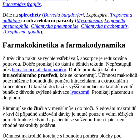
Bacteroides fragilis
.
Dále na
spirochety
(
Borrelia burgdorferi
,
Leptospira
,
Treponema
pallidum
) a
intracelulární parazity
(
Mycoplasma
,
Legionella
pneumophila
,
Chlamydia pneumoniae
,
Chlamydia trachomatis
,
Toxoplasma gondii
).
Farmakokinetika a farmakodynamika
Z trávicího traktu se rychle vstřebávají, absorpce je redukována
potravou. Dobře pronikají do tkání a tělních tekutin. Nepřestupují
přes
hematoencefalickou bariéru
. Dobře pronikají také
do
intracelulárního prostředí
, kde se koncentrují. Účinnost makrolidů
poté můžeme hodnotit dle poměru intracelulární a extracelulární
koncentrace. U kuřáků dochází k vyšší kumulaci makrolidů uvnitř
buněk z důvodu zvýšené aktivace
lysozomů
. Pronikají placentou a
do plodu.
Eliminují se
do žluči
a v menší míře i do moči. Sledování makrolidů
v krvi či případné snižování dávky je nutné pouze u velmi těžkých
poruch funkce ledvin. U pacientů se sníženou funkcí jater není
vhodné makrolidy podávat.
Účinnost makrolidů koreluje s hodnotou poměru plochy pod