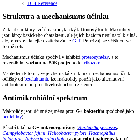
10.4
Reference
Struktura a mechanismus účinku
Základ struktury tvoří makrocyklický laktonový kruh. Makrolidy
jsou látky bazického charakteru, ale jejich bazicita není natolik silná,
aby omezovala jejich vstřebávání z
GIT
. Používají se většinou ve
formě solí.
Mechanismus účinku spočívá v inhibici
proteosyntézy
, a to
reverzibilní
vazbou na 50S
podjednotku
ribozomu
.
Vzhledem k tomu, že je chemická struktura i mechanismus účinku
odlišný od
betalaktamů
, lze makrolidy použít jako alternativní
antibiotikum při přecitlivělosti nebo rezistenci.
Antimikrobiální spektrum
Makrolidy jsou účinné zejména proti
G+ bakteriím
(podobně jako
peniciliny
).
Působí také na
G− mikroorganismy
(
Bordetella pertussis
,
Campylobacter jejuni
,
Helicobacter pylori
,
Haemophilus
influenzae
,
Neisseria catarrhalis
) a
anaerobní patogeny
kromě