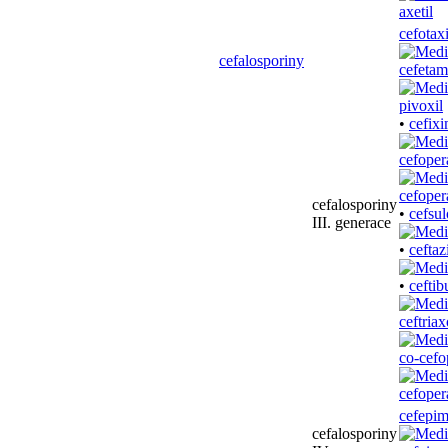
cefotax
cefalosporiny
cefetam
•
cefix
cefoper
cefalosporiny
•
cefsul
III. generace
•
ceftaz
•
ceftib
ceftria
co-cefo
cefepi
cefalosporiny