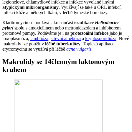
legionelové, chlamydiové infekce a infekce vyvolané jinými
atypickými mikroorganismy
. Využívají se také u ORL infekcí,
infekcí kůže a měkkých tkání, v léčbě lymeské boreliózy.
Klaritromycin se používá jako součást
eradikace
Helicobacter
pylori
spolu s amoxicilinem nebo metronidazolem a inhibitorem
protonové pumpy. Podáváme je i na
protozoální infekce
jako je
toxoplasmóza,
lamblióza
,
střevní amébóza
a
kryptosporidióza
. Nové
makrolidy lze použít v
léčbě tuberkulózy
. Topická aplikace
erytromycinu se využívá při léčbě
acne vulgaris
.
Makrolidy se 14členným laktonovým
kruhem