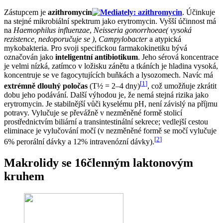
Zástupcem je
azithromycin
. Účinkuje
na stejné mikrobiální spektrum jako erytromycin. Vyšší účinnost má
na
Haemophilus influenzae
,
Neisseria gonorrhoeae( vysoká
rezistence, nedoporučuje se )
,
Campylobacter
a atypická
mykobakteria. Pro svoji specifickou farmakokinetiku bývá
označován jako
inteligentní antibiotikum
. Jeho sérová koncentrace
je velmi nízká, zatímco v ložisku zánětu a tkáních je hladina vysoká,
koncentruje se ve fagocytujících buňkách a lysozomech. Navíc má
[
1
]
extrémně dlouhý poločas
(T½ = 2–4 dny)
, což umožňuje zkrátit
dobu jeho podávání. Další výhodou je, že nemá stejná rizika jako
erytromycin. Je stabilnější vůči kyselému pH, není závislý na příjmu
potravy. Vylučuje se převážně v nezměněné formě stolicí
prostřednictvím biliární a transintestinální sekrece; vedlejší cestou
eliminace je vylučování močí (v nezměněné formě se močí vylučuje
[
2
]
6% perorální dávky a 12% intravenózní dávky).
Makrolidy se 16členným laktonovým
kruhem