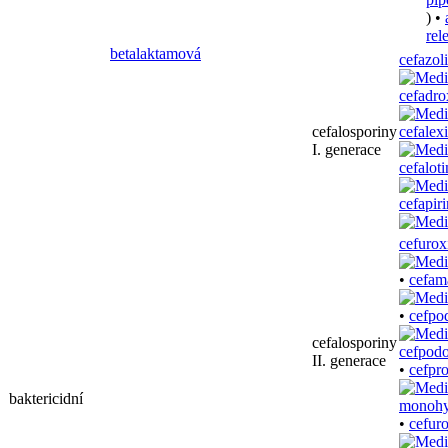
) •
rel
betalaktamová
cefazol
cefadro
cefalosporiny
cefalex
I. generace
cefaloti
cefapiri
cefuro
•
cefam
•
cefpo
cefalosporiny
II. generace
•
cefpr
baktericidní
•
cefuro