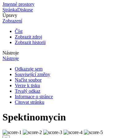
Jmenné prostory
Stránka
Diskuse
Úpravy
Zobrazení
Číst
Zobrazit zdroj
Zobrazit historii
Nástroje
Nástroje
Odkazuje sem
Související změny
Načíst soubor
Verze k tisku
Trvalý odkaz
Informace o stránce
Citovat stránku
Spektinomycin