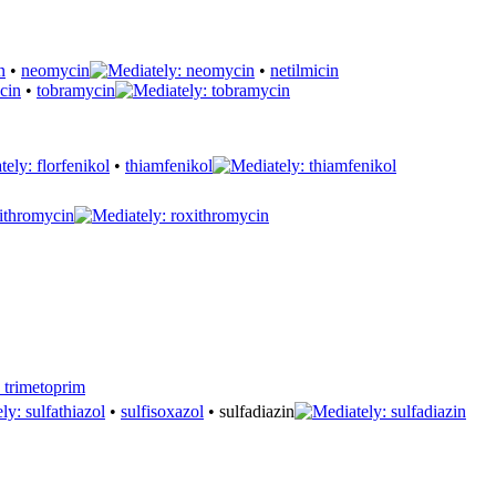
•
neomycin
•
netilmicin
•
tobramycin
•
thiamfenikol
ithromycin
•
sulfisoxazol
• sulfadiazin