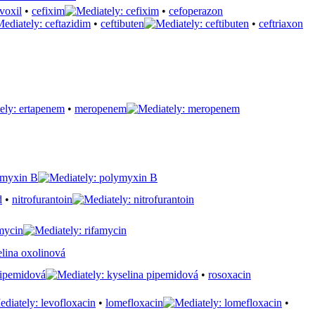
•
cefixim
•
cefoperazon
•
ceftibuten
•
ceftriaxon
•
meropenem
ymyxin B
•
nitrofurantoin
mycin
pipemidová
•
rosoxacin
•
lomefloxacin
•