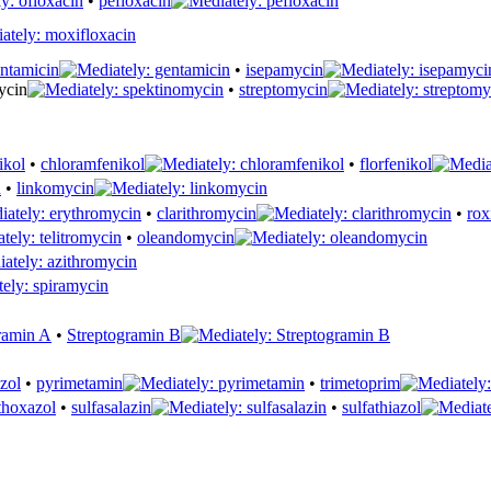
•
pefloxacin
ntamicin
•
isepamycin
ycin
•
streptomycin
•
chloramfenikol
•
florfenikol
•
linkomycin
•
clarithromycin
•
rox
•
oleandomycin
•
Streptogramin B
•
pyrimetamin
•
trimetoprim
•
sulfasalazin
•
sulfathiazol