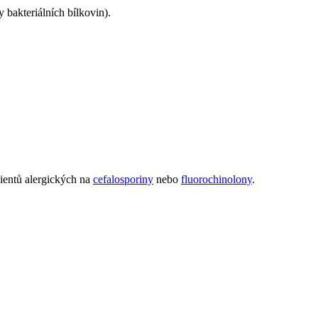
bakteriálních bílkovin).
cientů alergických na
cefalosporiny
nebo
fluorochinolony
.