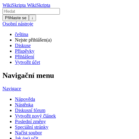
WikiSkripta
WikiSkripta
Přihlaste se
↓
Osobní nástroje
čeština
Nejste přihlášen(a)
Diskuse
Příspěvky
Přihlášení
Vytvořit účet
Navigační menu
Navigace
Nápověda
Nástěnka
Diskusní fórum
Vytvořit nový článek
Poslední změny
Speciální stránky
Načíst soubor
Jak (se) učit