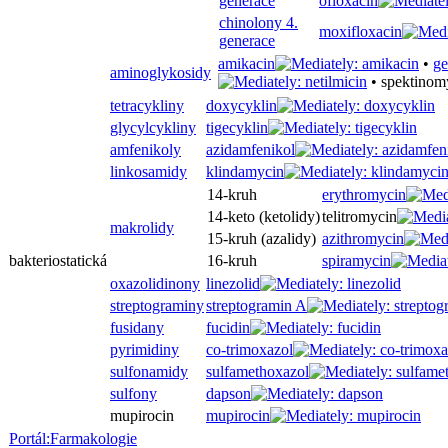
generace
ofloxacin
chinolony 4.
moxifloxacin
generace
amikacin
•
ge
aminoglykosidy
•
spektinom
tetracykliny
doxycyklin
glycylcykliny
tigecyklin
amfenikoly
azidamfenikol
linkosamidy
klindamycin
14-kruh
erythromycin
14-keto (ketolidy)
telitromycin
makrolidy
15-kruh (azalidy)
azithromycin
bakteriostatická
16-kruh
spiramycin
oxazolidinony
linezolid
streptograminy
streptogramin A
fusidany
fucidin
pyrimidiny
co-trimoxazol
sulfonamidy
sulfamethoxazol
sulfony
dapson
mupirocin
mupirocin
Portál:Farmakologie