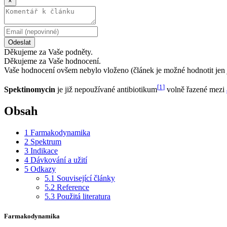
×
Odeslat
Děkujeme za Vaše podněty.
Děkujeme za Vaše hodnocení.
Vaše hodnocení ovšem nebylo vloženo (článek je možné hodnotit jen 
[
1
]
Spektinomycin
je již nepoužívané antibiotikum
volně řazené mezi
Obsah
1
Farmakodynamika
2
Spektrum
3
Indikace
4
Dávkování a užití
5
Odkazy
5.1
Související články
5.2
Reference
5.3
Použitá literatura
Farmakodynamika