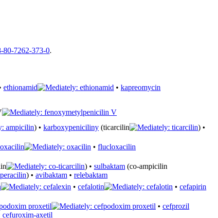
-80-7262-373-0
.
•
ethionamid
•
kapreomycin
V
) •
karboxypeniciliny
(ticarcilin
) •
oxacilin
•
flucloxacilin
lin
) •
sulbaktam
(co-ampicilin
) •
avibaktam
•
relebaktam
n
•
cefalotin
•
cefapirin
podoxim proxetil
•
cefprozil