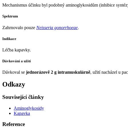
Mechanismus účinku byl podobný aminoglykosidům (inhibice syntézy 
Spektrum
Zahrnovalo pouze
Neisseria gonorrhoeae
.
Indikace
Léčba kapavky.
Dávkování a užití
Dávkoval se
jednorázově 2 g intramuskulárně
, užití nacházel u pa
Odkazy
Související články
Aminoglykosidy
Kapavka
Reference