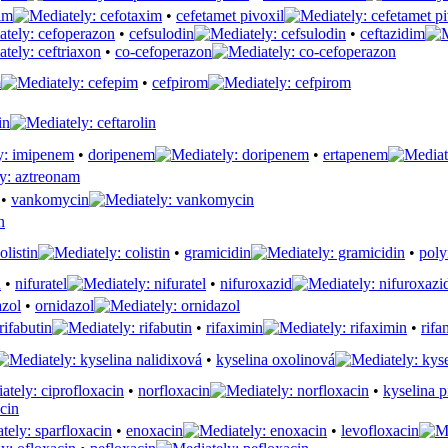
im
•
cefetamet pivoxil
•
cefsulodin
•
ceftazidim
•
co-cefoperazon
m
•
cefpirom
in
•
doripenem
•
ertapenem
•
vankomycin
olistin
•
gramicidin
•
pol
•
nifuratel
•
nifuroxazid
•
ornidazol
rifabutin
•
rifaximin
•
rifa
•
kyselina oxolinová
•
norfloxacin
•
kyselina 
•
enoxacin
•
levofloxacin