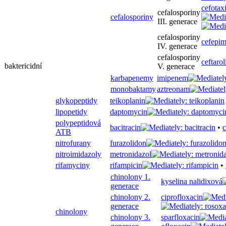
cefotax
cefalosporiny
cefalosporiny
III. generace
cefalosporiny
cefepi
IV. generace
cefalosporiny
ceftarol
baktericidní
V. generace
karbapenemy
imipenem
monobaktamy
aztreonam
glykopeptidy
teikoplanin
lipopetidy
daptomycin
polypeptidová
bacitracin
•
c
ATB
nitrofurany
furazolidon
nitroimidazoly
metronidazol
rifamyciny
rifampicin
•
chinolony 1.
kyselina nalidixová
generace
chinolony 2.
ciprofloxacin
generace
chinolony
chinolony 3.
sparfloxacin