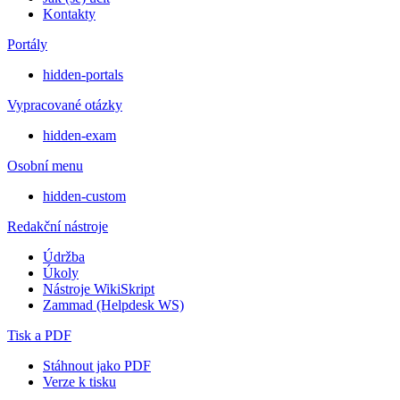
Kontakty
Portály
hidden-portals
Vypracované otázky
hidden-exam
Osobní menu
hidden-custom
Redakční nástroje
Údržba
Úkoly
Nástroje WikiSkript
Zammad (Helpdesk WS)
Tisk a PDF
Stáhnout jako PDF
Verze k tisku