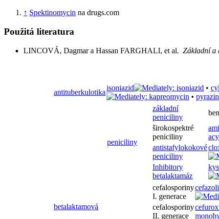
↑
Spektinomycin
na drugs.com
Použitá literatura
LINCOVÁ, Dagmar a Hassan FARGHALI, et al.
Základní a
isoniazid
•
cy
antituberkulotika
•
pyrazi
základní
ben
peniciliny
širokospektré
ami
peniciliny
acy
peniciliny
antistafylokokové
clo
peniciliny
Inhibitory
kys
betalaktamáz
cefalosporiny
cefazol
I. generace
betalaktamová
cefalosporiny
cefuro
II. generace
monohy