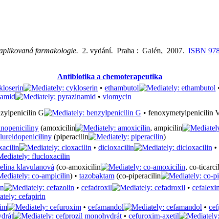
 aplikovaná farmakologie.
2. vydání. Praha : Galén, 2007.
ISBN 978
Antibiotika a chemoterapeutika
kloserin
•
ethambutol
namid
•
viomycin
zylpenicilin G
• fenoxymetylpenicilin 
nopeniciliny
(amoxicilin
, ampicilin
lureidopeniciliny
(piperacilin
)
xacilin
•
dicloxacilin
•
elina klavulanová
(co-amoxicilin
, co-ticarci
) •
tazobaktam
(co-piperacilin
in
•
cefadroxil
•
cefalexi
xim
•
cefamandol
•
cef
drát
•
cefuroxim-axetil