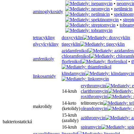
•
neomyci
•
netilmicin
aminoglykosidy
•
spektinom
•
strep
•
tobram
tetracykliny
doxycyklin
glycylcykliny
tigecyklin
azidamfenikol
chloramfenikol
amfenikoly
florfenikol
•
t
klindamycin
linkosamidy
erythromycin
14-kruh
clarithromycin
roxithromycin
14-keto
telitromycin
makrolidy
(ketolidy)
oleandomycin
15-kruh
azithromycin
(azalidy)
bakteriostatická
16-kruh
spiramycin
oxazolidinony
linezolid