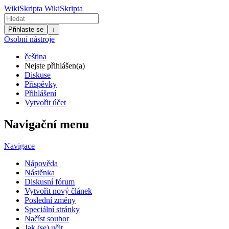
WikiSkripta
WikiSkripta
Přihlaste se
↓
Osobní nástroje
čeština
Nejste přihlášen(a)
Diskuse
Příspěvky
Přihlášení
Vytvořit účet
Navigační menu
Navigace
Nápověda
Nástěnka
Diskusní fórum
Vytvořit nový článek
Poslední změny
Speciální stránky
Načíst soubor
Jak (se) učit