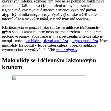
závažných infekcí
, zejména tam, kde nelze použít betalaktamová
antibiotika. Další indikací je podezření na mykoplasmové,
legionelové, chlamydiové infekce a infekce vyvolané jinými
atypickými mikroorganismy
. Využívají se také u ORL infekcí,
infekcí kůže a měkkých tkání, v léčbě lymeské boreliózy.
Klaritromycin se používá jako součást
eradikace
Helicobacter
pylori
spolu s amoxicilinem nebo metronidazolem a inhibitorem
protonové pumpy. Podáváme je i na
protozoální infekce
jako je
toxoplasmóza,
lamblióza
,
střevní amébóza
a
kryptosporidióza
. Nové
makrolidy lze použít v
léčbě tuberkulózy
. Topická aplikace
erytromycinu se využívá při léčbě
acne vulgaris
.
Makrolidy se 14členným laktonovým
kruhem