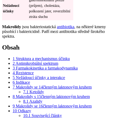
Nežádoucí
(průjem), cholestáza,
účinky
poškození jater, reverzibilní
ztráta sluchu
Makrolidy
jsou bakteriostatická
antibiotika
, na některé kmeny
působící i baktericidně. Patří mezi antibiotika středně širokého
spektra.
Obsah
1
Struktura a mechanismus účinku
2
Antimikrobiální spektrum
3
Farmakokinetika a farmakodynamika
4
Rezistence
5
Nežádoucí účinky a interakce
6
Indikace
7
Makrolidy se 14členným laktonovým kruhem
7.1
Ketolidy
8
Makrolidy s 15členným laktonovým kruhem
8.1
Azalidy
9
Makrolidy se 16členným laktonovým kruhem
10
Odkazy
10.1
Související články