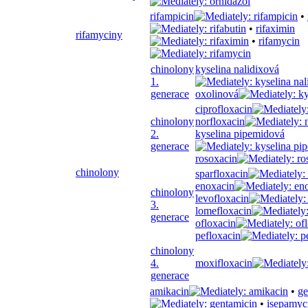
rifampicin
•
•
rifaximin
rifamyciny
•
rifamycin
chinolony
kyselina nalidixová
1.
generace
oxolinová
ciprofloxacin
chinolony
norfloxacin
2.
kyselina pipemidová
generace
rosoxacin
chinolony
sparfloxacin
enoxacin
chinolony
levofloxacin
3.
lomefloxacin
generace
ofloxacin
pefloxacin
chinolony
4.
moxifloxacin
generace
amikacin
•
ge
•
isepamyc