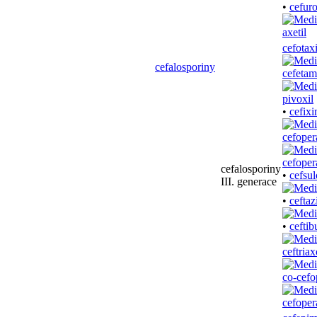
•
cefuro
cefotax
cefalosporiny
cefetam
•
cefix
cefoper
cefalosporiny
•
cefsul
III. generace
•
ceftaz
•
ceftib
ceftria
co-cefo