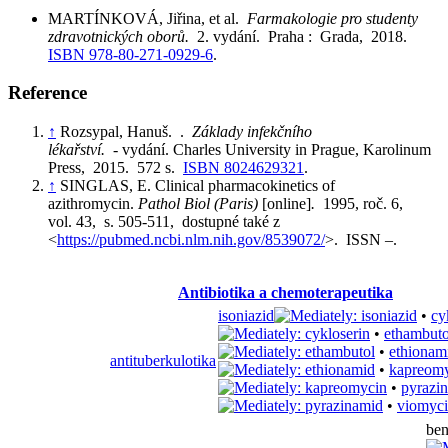
MARTÍNKOVÁ, Jiřina, et al.
Farmakologie pro studenty
zdravotnických oborů.
2. vydání. Praha : Grada, 2018.
ISBN 978-80-271-0929-6
.
Reference
↑
Rozsypal, Hanuš. .
Základy infekčního
lékařství.
- vydání. Charles University in Prague, Karolinum
Press, 2015. 572 s.
ISBN 8024629321
.
↑
SINGLAS, E. Clinical pharmacokinetics of
azithromycin.
Pathol Biol (Paris)
[online]
.
1995, roč. 6,
vol. 43, s. 505-511, dostupné také z
<
https://pubmed.ncbi.nlm.nih.gov/8539072/
>. ISSN –.
Antibiotika a chemoterapeutika
isoniazid
•
cy
•
ethambuto
•
ethionam
antituberkulotika
•
kapreom
•
pyrazi
•
viomyc
ben