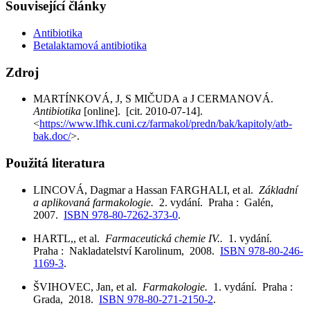
Související články
Antibiotika
Betalaktamová antibiotika
Zdroj
MARTÍNKOVÁ, J, S MIČUDA a J CERMANOVÁ.
Antibiotika
[online]. [cit. 2010-07-14].
<
https://www.lfhk.cuni.cz/farmakol/predn/bak/kapitoly/atb-
bak.doc/
>.
Použitá literatura
LINCOVÁ, Dagmar a Hassan FARGHALI, et al.
Základní
a aplikovaná farmakologie.
2. vydání. Praha : Galén,
2007.
ISBN 978-80-7262-373-0
.
HARTL,, et al.
Farmaceutická chemie IV..
1. vydání.
Praha : Nakladatelství Karolinum, 2008.
ISBN 978-80-246-
1169-3
.
ŠVIHOVEC, Jan, et al.
Farmakologie.
1. vydání. Praha :
Grada, 2018.
ISBN 978-80-271-2150-2
.