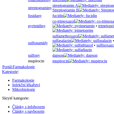
streptogramin A
streptograminy
Streptogramin B
fusidany
fucidin
co-trimoxazol
pyrimidiny
•
trimetopr
sulfamethoxazol
sulfasalazin
sulfonamidy
•
sulfisoxazo
sulfony
dapson
mupirocin
mupirocin
Portál:Farmakologie
Kategorie
:
Farmakologie
Infekční lékařství
Mikrobiologie
Skryté kategorie:
Články s infoboxem
Články s navboxem