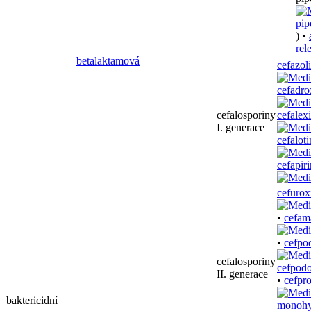
) •
rel
betalaktamová
cefazol
cefadro
cefalosporiny
cefalex
I. generace
cefaloti
cefapiri
cefuro
•
cefam
•
cefpo
cefalosporiny
II. generace
•
cefpr
baktericidní