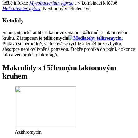
léčbě infekce
Mycobacterium leprae
a v kombinaci k léčbě
Helicobacter pylori
. Nevhodný v těhotenství.
Ketolidy
Semisyntetická antibiotika odvozena od 14členného laktonového
kruhu. Zástupcem je
telitromycin
.
Podává se perorálně, vstřebává se rychle a téměř beze zbytku,
absorpce není ovlivněna potravou. Dobře proniká do tkání, dokonce
i do alveolárních makrofágů.
Makrolidy s 15členným laktonovým
kruhem
Azithromycin