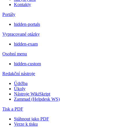
Kontakty
Portály
hidden-portals
Vypracované otázky
hidden-exam
Osobní menu
hidden-custom
Redakční nástroje
Údržba
Úkoly
Nástroje WikiSkript
Zammad (Helpdesk WS)
Tisk a PDF
Stáhnout jako PDF
Verze k tisku