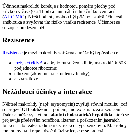
Účinnost makrolidů koreluje s hodnotou poměru plochy pod
křivkou v čase (0-24 hod) a minimální inhibiční koncentrací
(
AUC
/
MIC
). Nižší hodnoty mohou být příčinou slabší účinnosti
antibiotika a zvyšovat tím riziko vzniku rezistence. Účinnost se
snižuje s poklesem pH.
Rezistence
Rezistence
je mezi makrolidy zkřížená a může být způsobena:
metylací rRNA
a díky tomu snížení afinity makrolidů k 50S
podjednotce ribozomu;
efluxem (aktivním transportem z buňky);
enzymaticky.
Nežádoucí účinky a interakce
Některé makrolidy (např. erytromycin) zvyšují střevní motilitu, což
se projeví
GIT obtížemi
– průjem, anorexie, nauzea a zvracení.
Dále se může vyskytnout
akutní cholestatická hepatitida
, která se
projevuje především horečkou, ikterem a poškozením jaterních
funkcí. Tuto reakci řadíme mezi reakce hypersenzitivní. Makrolidy
mohou ovlivnit repolarizační fázi srdce, což se projeví