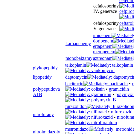
cefepi
cefalosporiny
IV. generace
cefpiro
cefalosporiny
ceftarol
V. generace
imipenem
doripenem
karbapenemy
ertapenem
meropenem
monobaktamy
aztreonam
teikoplanin
glykopeptidy
lipopetidy
daptomycin
bacitracin
•
c
polypeptidová
•
gramicidin
ATB
•
polymyxi
furazolidon
•
nifuroxazid
nitrofurany
•
nitrofura
metronidazol
nitroimidazoly