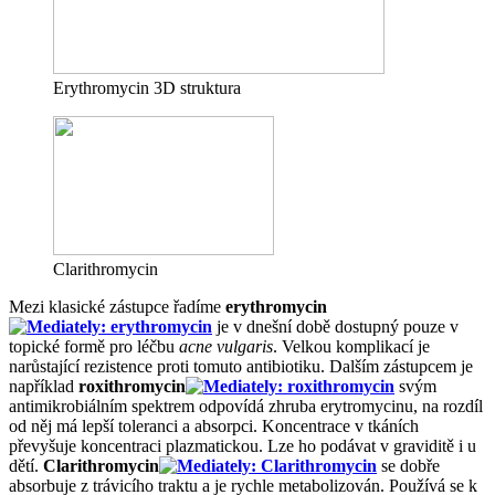
Erythromycin 3D struktura
Clarithromycin
Mezi klasické zástupce řadíme
erythromycin
je v dnešní době dostupný pouze v
topické formě pro léčbu
acne vulgaris
. Velkou komplikací je
narůstající rezistence proti tomuto antibiotiku. Dalším zástupcem je
například
roxithromycin
svým
antimikrobiálním spektrem odpovídá zhruba erytromycinu, na rozdíl
od něj má lepší toleranci a absorpci. Koncentrace v tkáních
převyšuje koncentraci plazmatickou. Lze ho podávat v graviditě i u
dětí.
Clarithromycin
se dobře
absorbuje z trávicího traktu a je rychle metabolizován. Používá se k