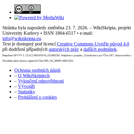
Stránka byla naposledy změněna 23. 7. 2026. – WikiSkripta, projekt
Univerzity Karlovy • ISSN 1804-6517 • e-mail:
info@wikiskripta.eu
.
Text je dostupný pod licencí
Creative Commons Uveďte původ 4.0
při dodržení případných
autorských práv
a
dalších podmínek
.
Podpořeno OP VVV č. CZ.02.2.69/0.0/0.0/16_015/0002362. Podpořeno z projektu „Transformace pro VŠ na UK“, financovaného z
Národního plánu obnovy, registrační číslo NPO_UK_MSMT-16602/2022.
Ochrana osobních údajů
–
O WikiSkriptech
–
Vyloučení odpovědnosti
–
Vývojáři
–
Statistiky
–
Prohlášení o cookies