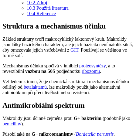
10.2
Zdroj
10.3
Použitá literatura
10.4
Reference
Struktura a mechanismus účinku
Základ struktury tvoří makrocyklický laktonový kruh. Makrolidy
jsou látky bazického charakteru, ale jejich bazicita není natolik silná,
aby omezovala jejich vstřebávání z
GIT
. Používají se většinou ve
formě solí.
Mechanismus účinku spočívá v inhibici
proteosyntézy
, a to
reverzibilní
vazbou na 50S
podjednotku
ribozomu
.
Vzhledem k tomu, že je chemická struktura i mechanismus účinku
odlišný od
betalaktamů
, lze makrolidy použít jako alternativní
antibiotikum při přecitlivělosti nebo rezistenci.
Antimikrobiální spektrum
Makrolidy jsou účinné zejména proti
G+ bakteriím
(podobně jako
peniciliny
).
Působí také na
G− mikroorganismy
(
Bordetella pertussis
,