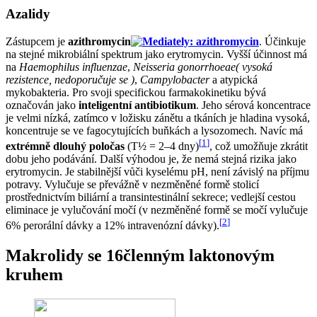
Azalidy
Zástupcem je
azithromycin
. Účinkuje
na stejné mikrobiální spektrum jako erytromycin. Vyšší účinnost má
na
Haemophilus influenzae
,
Neisseria gonorrhoeae( vysoká
rezistence, nedoporučuje se )
,
Campylobacter
a atypická
mykobakteria. Pro svoji specifickou farmakokinetiku bývá
označován jako
inteligentní antibiotikum
. Jeho sérová koncentrace
je velmi nízká, zatímco v ložisku zánětu a tkáních je hladina vysoká,
koncentruje se ve fagocytujících buňkách a lysozomech. Navíc má
[
1
]
extrémně dlouhý poločas
(T½ = 2–4 dny)
, což umožňuje zkrátit
dobu jeho podávání. Další výhodou je, že nemá stejná rizika jako
erytromycin. Je stabilnější vůči kyselému pH, není závislý na příjmu
potravy. Vylučuje se převážně v nezměněné formě stolicí
prostřednictvím biliární a transintestinální sekrece; vedlejší cestou
eliminace je vylučování močí (v nezměněné formě se močí vylučuje
[
2
]
6% perorální dávky a 12% intravenózní dávky).
Makrolidy se 16členným laktonovým
kruhem