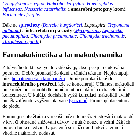
Campylobacter jejuni
,
Helicobacter pylori
,
Haemophilus
influenzae
,
Neisseria catarrhalis
) a
anaerobní patogeny
kromě
Bacteroides fragilis
.
Dále na
spirochety
(
Borrelia burgdorferi
,
Leptospira
,
Treponema
pallidum
) a
intracelulární parazity
(
Mycoplasma
,
Legionella
pneumophila
,
Chlamydia pneumoniae
,
Chlamydia trachomatis
,
Toxoplasma gondii
).
Farmakokinetika a farmakodynamika
Z trávicího traktu se rychle vstřebávají, absorpce je redukována
potravou. Dobře pronikají do tkání a tělních tekutin. Nepřestupují
přes
hematoencefalickou bariéru
. Dobře pronikají také
do
intracelulárního prostředí
, kde se koncentrují. Účinnost makrolidů
poté můžeme hodnotit dle poměru intracelulární a extracelulární
koncentrace. U kuřáků dochází k vyšší kumulaci makrolidů uvnitř
buněk z důvodu zvýšené aktivace
lysozomů
. Pronikají placentou a
do plodu.
Eliminují se
do žluči
a v menší míře i do moči. Sledování makrolidů
v krvi či případné snižování dávky je nutné pouze u velmi těžkých
poruch funkce ledvin. U pacientů se sníženou funkcí jater není
vhodné makrolidy podávat.