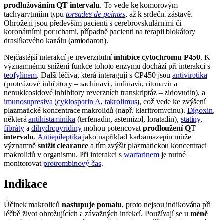
prodlužováním QT intervalu
. To vede ke komorovým
tachyarytmiím typu
torsades de pointes
, až k srdeční zástavě.
Ohroženi jsou především pacienti s cerebrovskulárními či
koronárními poruchami, případně pacienti na terapii blokátory
draslíkového kanálu (amiodaron).
Nejčastější interakcí je ireverzibilní
inhibice cytochromu P450
. K
významnému snížení funkce tohoto enzymu dochází při interakci s
teofylinem
. Další léčiva, která interagují s CP450 jsou
antivirotika
(proteázové inhibitory – sachinavir, indinavir, ritonavir a
nenukleosidové inhibitory reverzních transkriptáz – zidovudin), a
imunosupresiva
(
cyklosporin A
,
takrolimus
), což vede ke zvýšení
plazmatické koncentrace makrolidů (např. klaritromycinu).
Digoxin
,
některá
antihistaminika
(terfenadin, astemizol, loratadin),
statiny
,
fibráty
a
dihydropyridiny
mohou potencovat
prodloužení QT
intervalu
.
Antiepileptika
jako například karbamazepin může
významně
snížit clearance
a tím zvýšit plazmatickou koncentraci
makrolidů v organismu. Při interakci s
warfarinem
je nutné
monitorovat
protrombinový čas
.
Indikace
Účinek makrolidů
nastupuje pomalu
, proto nejsou indikována při
léčbě život ohrožujících a závažných infekcí. Používají se u
méně