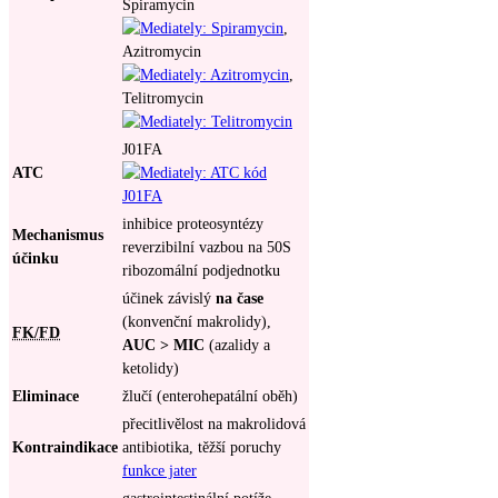
Spiramycin
,
Azitromycin
,
Telitromycin
J01FA
ATC
inhibice proteosyntézy
Mechanismus
reverzibilní vazbou na 50S
účinku
ribozomální podjednotku
účinek závislý
na čase
(konvenční makrolidy),
FK/FD
AUC > MIC
(azalidy a
ketolidy)
Eliminace
žlučí (enterohepatální oběh)
přecitlivělost na makrolidová
Kontraindikace
antibiotika, těžší poruchy
funkce jater
gastrointestinální potíže