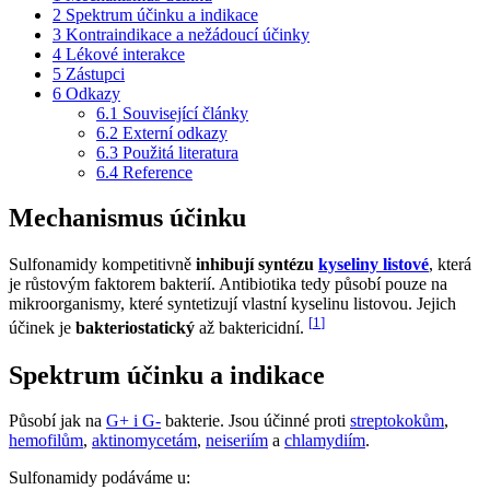
2
Spektrum účinku a indikace
3
Kontraindikace a nežádoucí účinky
4
Lékové interakce
5
Zástupci
6
Odkazy
6.1
Související články
6.2
Externí odkazy
6.3
Použitá literatura
6.4
Reference
Mechanismus účinku
Sulfonamidy kompetitivně
inhibují syntézu
kyseliny listové
, která
je růstovým faktorem bakterií. Antibiotika tedy působí pouze na
mikroorganismy, které syntetizují vlastní kyselinu listovou. Jejich
[
1
]
účinek je
bakteriostatický
až baktericidní.
Spektrum účinku a indikace
Působí jak na
G+ i G-
bakterie. Jsou účinné proti
streptokokům
,
hemofilům
,
aktinomycetám
,
neiseriím
a
chlamydiím
.
Sulfonamidy podáváme u: