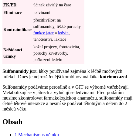
FK/FD
účinek závislý na čase
Eliminace
ledvinami
přecitlivělost na
sulfonamidy, těžké poruchy
Kontraindikace
funkce jater
a
ledvin
,
těhotenství, laktace
kožní projevy, fototoxicita,
Nežádoucí
poruchy krvetvorby,
účinky
poškození ledvin
Sulfonamidy
jsou látky používané zejména k léčbě močových
infekcí. Dnes je nejrozšířenější kombinovaná látka
kotrimoxazol
.
Sulfonamidy podáváme perorálně a v GIT se výborně vstřebávají.
Metabolizují se v játrech a vylučují se ledvinami. Před podáním
musíme zkontrolovat farmakologickou anamnézu, sulfonamidy mají
četné lékové interakce a nesmí se podávat těhotným a dětem do 2
měsíců věku.
Obsah
1
Mechanismus účinku