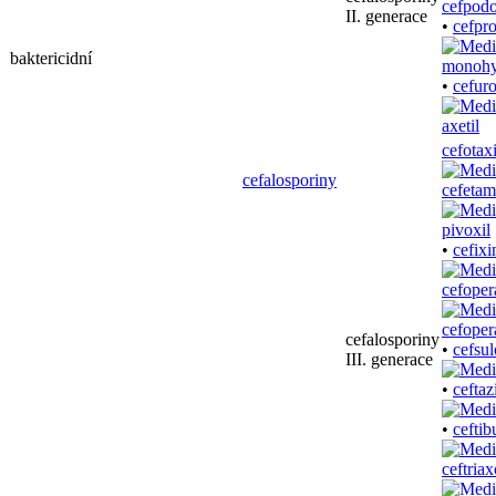
II. generace
•
cefpr
baktericidní
•
cefuro
cefotax
cefalosporiny
cefetam
•
cefix
cefoper
cefalosporiny
•
cefsul
III. generace
•
ceftaz
•
ceftib
ceftria