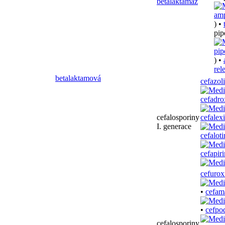
betalaktamáz
) •
pip
) •
rel
betalaktamová
cefazol
cefadro
cefalosporiny
cefalex
I. generace
cefaloti
cefapiri
cefuro
•
cefam
•
cefpo
cefalosporiny