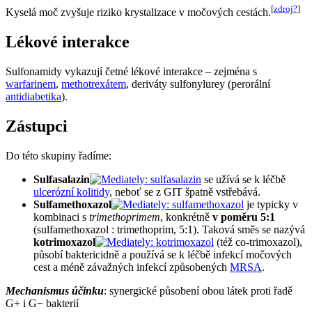
[
zdroj?
]
Kyselá moč zvyšuje riziko krystalizace v močových cestách.
Lékové interakce
Sulfonamidy vykazují četné lékové interakce – zejména s
warfarinem
,
methotrexátem
, deriváty sulfonylurey (perorální
antidiabetika
).
Zástupci
Do této skupiny řadíme:
Sulfasalazin
se užívá se k léčbě
ulcerózní kolitidy
, neboť se z GIT špatně vstřebává.
Sulfamethoxazol
je typicky v
kombinaci s
trimethoprimem
, konkrétně
v poměru 5:1
(sulfamethoxazol : trimethoprim, 5:1). Taková směs se nazývá
kotrimoxazol
(též co-trimoxazol),
působí baktericidně a používá se k léčbě infekcí močových
cest a méně závažných infekcí způsobených
MRSA
.
Mechanismus účinku
: synergické působení obou látek proti řadě
G+ i G− bakterií