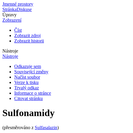
Jmenné prostory
Stránka
Diskuse
Úpravy
Zobrazení
Číst
Zobrazit zdroj
Zobrazit historii
Nástroje
Nástroje
Odkazuje sem
Související změny
Načíst soubor
Verze k tisku
Trvalý odkaz
Informace o stránce
Citovat stránku
Sulfonamidy
(přesměrováno z
Sulfasalazin
)