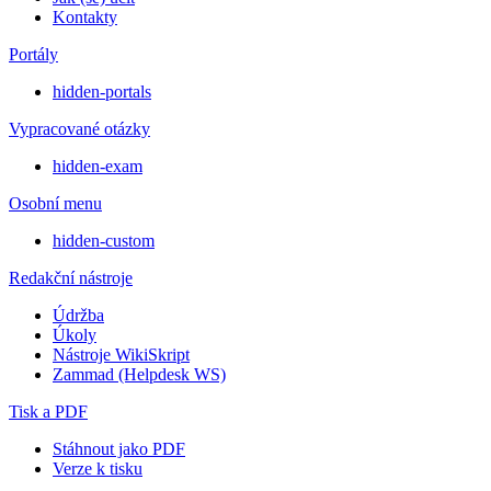
Kontakty
Portály
hidden-portals
Vypracované otázky
hidden-exam
Osobní menu
hidden-custom
Redakční nástroje
Údržba
Úkoly
Nástroje WikiSkript
Zammad (Helpdesk WS)
Tisk a PDF
Stáhnout jako PDF
Verze k tisku