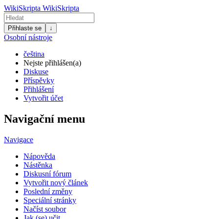
WikiSkripta
WikiSkripta
Přihlaste se
↓
Osobní nástroje
čeština
Nejste přihlášen(a)
Diskuse
Příspěvky
Přihlášení
Vytvořit účet
Navigační menu
Navigace
Nápověda
Nástěnka
Diskusní fórum
Vytvořit nový článek
Poslední změny
Speciální stránky
Načíst soubor
Jak (se) učit