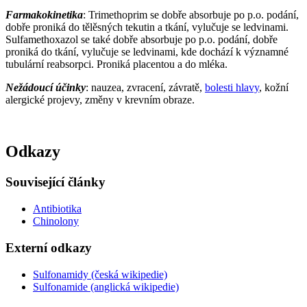
Farmakokinetika
: Trimethoprim se dobře absorbuje po p.o. podání,
dobře proniká do tělěsných tekutin a tkání, vylučuje se ledvinami.
Sulfamethoxazol se také dobře absorbuje po p.o. podání, dobře
proniká do tkání, vylučuje se ledvinami, kde dochází k významné
tubulární reabsorpci. Proniká placentou a do mléka.
Nežádoucí účinky
: nauzea, zvracení, závratě,
bolesti hlavy
, kožní
alergické projevy, změny v krevním obraze.
Odkazy
Související články
Antibiotika
Chinolony
Externí odkazy
Sulfonamidy (česká wikipedie)
Sulfonamide (anglická wikipedie)