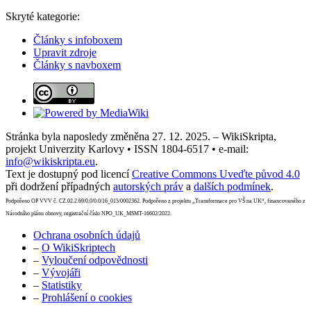
Skryté kategorie:
Články s infoboxem
Upravit zdroje
Články s navboxem
Stránka byla naposledy změněna 27. 12. 2025. – WikiSkripta,
projekt Univerzity Karlovy • ISSN 1804-6517 • e-mail:
info@wikiskripta.eu
.
Text je dostupný pod licencí
Creative Commons Uveďte původ 4.0
při dodržení případných
autorských práv
a
dalších podmínek
.
Podpořeno OP VVV č. CZ.02.2.69/0.0/0.0/16_015/0002362. Podpořeno z projektu „Transformace pro VŠ na UK“, financovaného z
Národního plánu obnovy, registrační číslo NPO_UK_MSMT-16602/2022.
Ochrana osobních údajů
–
O WikiSkriptech
–
Vyloučení odpovědnosti
–
Vývojáři
–
Statistiky
–
Prohlášení o cookies