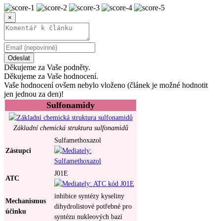
×
Odeslat
Děkujeme za Vaše podněty.
Děkujeme za Vaše hodnocení.
Vaše hodnocení ovšem nebylo vloženo (článek je možné hodnotit
jen jednou za den)!
Sulfonamidy
Základní chemická struktura sulfonamidů
Sulfamethoxazol
Zástupci
J01E
ATC
inhibice syntézy kyseliny
Mechanismus
dihydrolistové potřebné pro
účinku
syntézu nukleových bazí