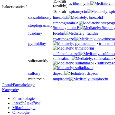
15-kruh
azithromycin
(azalidy)
bakteriostatická
16-kruh
spiramycin
oxazolidinony
linezolid
streptogramin A
streptograminy
Streptogramin B
fusidany
fucidin
co-trimoxazol
pyrimidiny
•
trimetopr
sulfamethoxazol
sulfasalazin
sulfonamidy
•
sulfisoxazo
sulfony
dapson
mupirocin
mupirocin
Portál:Farmakologie
Kategorie
:
Farmakologie
Infekční lékařství
Mikrobiologie
Onkologie