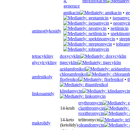
4.
moxifloxacin
generace
amikacin
•
ge
•
isepamyc
•
neomyci
•
netilmicin
aminoglykosidy
•
spektinom
•
strep
•
tobram
tetracykliny
doxycyklin
glycylcykliny
tigecyklin
azidamfenikol
chloramfenikol
amfenikoly
florfenikol
•
t
klindamycin
linkosamidy
erythromycin
14-kruh
clarithromycin
roxithromycin
14-keto
telitromycin
makrolidy
(ketolidy)
oleandomycin