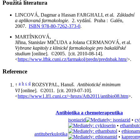
Použitá literatura
LINCOVÁ, Dagmar a Hassan FARGHALI, et al.
Základní
a aplikovaná farmakologie.
2. vydání. Praha : Galén,
2007.
ISBN 978-80-7262-373-0
.
MARTÍNKOVÁ,
Jiřina, Stanislav MIČUDA a Jolana CERMANOVÁ, et al.
Vybrane kapitoly z klinické farmakologie pro bakalářské
studium
[online]. ©2005. [cit. 2010-08-14].
<
https://www.lfhk.cuni.cz/farmakol/predn/prednbak.htm/
>.
Reference
a
b
c
d
↑
ROZSYPAL, Hanuš.
Antibiotické minimum
VI
[online]. ©2011. [cit. 2019-07-10].
<
https://www1.lf1.cuni.cz/~hrozs/Atb2011/antibio08.htm
>.
Antibiotika a chemoterapeutika
isoniazid
•
cy
•
ethambuto
•
ethionam
antituberkulotika
•
kapreom