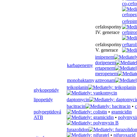
co-cefo
cefepi
cefalosporiny
IV. generace
cefpiro
cefalosporiny
ceftarol
V. generace
imipenem
doripenem
karbapenemy
ertapenem
meropenem
monobaktamy
aztreonam
teikoplanin
glykopeptidy
lipopetidy
daptomycin
bacitracin
•
c
polypeptidová
•
gramicidin
ATB
•
polymyxi
furazolidon
•
nifuroxazid