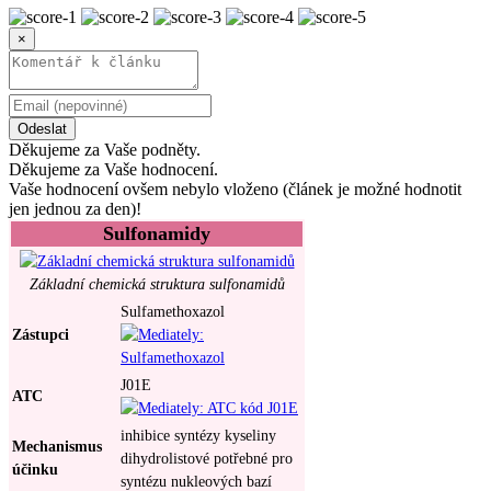
×
Odeslat
Děkujeme za Vaše podněty.
Děkujeme za Vaše hodnocení.
Vaše hodnocení ovšem nebylo vloženo (článek je možné hodnotit
jen jednou za den)!
Sulfonamidy
Základní chemická struktura sulfonamidů
Sulfamethoxazol
Zástupci
J01E
ATC
inhibice syntézy kyseliny
Mechanismus
dihydrolistové potřebné pro
účinku
syntézu nukleových bazí