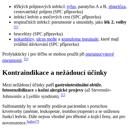
těžkých průjmových infekcí:
tyfus
, paratyfus A a B,
shigelóza
,
cestovatelský průjem (SPC přípravku)
infekcí ledvin a močových cest (SPC přípravku)
respiračních infekcí: pneumonie a sinusitidy, jako
lék 2. volby
[
1
]
brucelózy (SPC přípravku)
nokardiózy
,
ulcus molle
a
granuloma inguinale
, které mají
zvláštní dávkování (SPC přípravku)
Profylakticky i pro léčbu se mohou použít při
pneumocystové
[
1
]
pneumonii
.
Kontraindikace a nežádoucí účinky
Mezi nežádoucí účinky patří
gastrointestinální obtíže
,
fotosenzibilizace
a
kožní alergické projevy
(až Stevensův-
[
1
]
Johnsonův a Lyellův syndrom).
Sulfonamidy by se neměly podávat pacientům s poruchou
krvetvorby (anémie, leukopenie, trombocytopenie) a se sníženou
funkcí ledvin. Dále nejsou vhodné pro těhotné a kojící ženy, ani pro
[
zdroj?
]
novorozence.