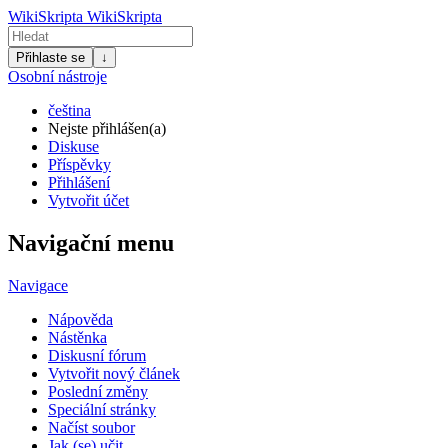
WikiSkripta
WikiSkripta
Přihlaste se
↓
Osobní nástroje
čeština
Nejste přihlášen(a)
Diskuse
Příspěvky
Přihlášení
Vytvořit účet
Navigační menu
Navigace
Nápověda
Nástěnka
Diskusní fórum
Vytvořit nový článek
Poslední změny
Speciální stránky
Načíst soubor
Jak (se) učit