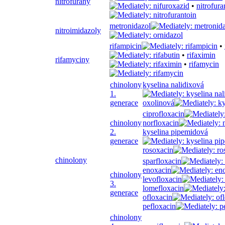
nitrofurany
•
nitrofura
metronidazol
nitroimidazoly
rifampicin
•
•
rifaximin
rifamyciny
•
rifamycin
chinolony
kyselina nalidixová
1.
generace
oxolinová
ciprofloxacin
chinolony
norfloxacin
2.
kyselina pipemidová
generace
rosoxacin
chinolony
sparfloxacin
enoxacin
chinolony
levofloxacin
3.
lomefloxacin
generace
ofloxacin
pefloxacin
chinolony