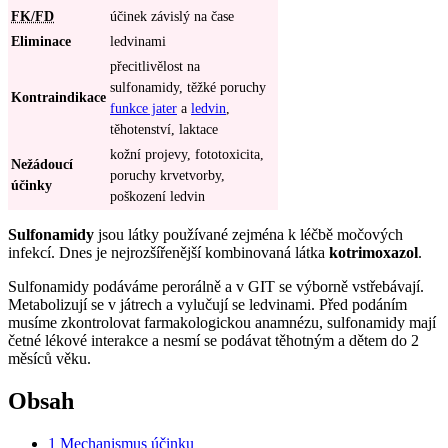
FK/FD
účinek závislý na čase
Eliminace
ledvinami
přecitlivělost na
sulfonamidy, těžké poruchy
Kontraindikace
funkce jater
a
ledvin
,
těhotenství, laktace
kožní projevy, fototoxicita,
Nežádoucí
poruchy krvetvorby,
účinky
poškození ledvin
Sulfonamidy
jsou látky používané zejména k léčbě močových
infekcí. Dnes je nejrozšířenější kombinovaná látka
kotrimoxazol
.
Sulfonamidy podáváme perorálně a v GIT se výborně vstřebávají.
Metabolizují se v játrech a vylučují se ledvinami. Před podáním
musíme zkontrolovat farmakologickou anamnézu, sulfonamidy mají
četné lékové interakce a nesmí se podávat těhotným a dětem do 2
měsíců věku.
Obsah
1
Mechanismus účinku