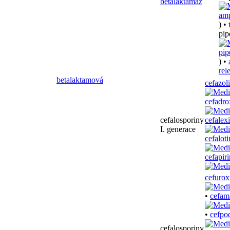
betalaktamáz
) •
pip
) •
rel
betalaktamová
cefazol
cefadro
cefalosporiny
cefalex
I. generace
cefaloti
cefapiri
cefuro
•
cefam
•
cefpo
cefalosporiny