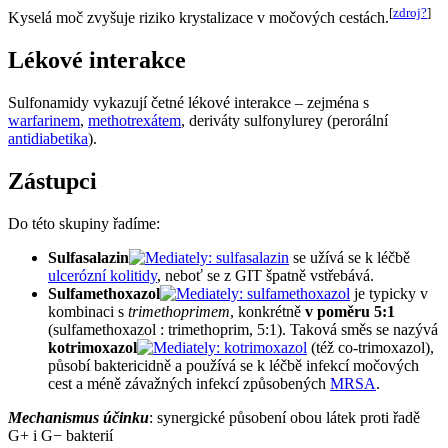
[
zdroj?
]
Kyselá moč zvyšuje riziko krystalizace v močových cestách.
Lékové interakce
Sulfonamidy vykazují četné lékové interakce – zejména s
warfarinem
,
methotrexátem
, deriváty sulfonylurey (perorální
antidiabetika
).
Zástupci
Do této skupiny řadíme:
Sulfasalazin
se užívá se k léčbě
ulcerózní kolitidy
, neboť se z GIT špatně vstřebává.
Sulfamethoxazol
je typicky v
kombinaci s
trimethoprimem
, konkrétně
v poměru 5:1
(sulfamethoxazol : trimethoprim, 5:1). Taková směs se nazývá
kotrimoxazol
(též co-trimoxazol),
působí baktericidně a používá se k léčbě infekcí močových
cest a méně závažných infekcí způsobených
MRSA
.
Mechanismus účinku
: synergické působení obou látek proti řadě
G+ i G− bakterií