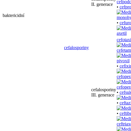
II. generace
•
cefpr
baktericidní
•
cefuro
cefotax
cefalosporiny
cefetam
•
cefix
cefoper
cefalosporiny
•
cefsul
III. generace
•
ceftaz
•
ceftib
ceftria