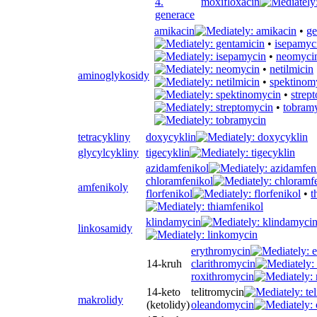
4.
moxifloxacin
generace
amikacin
•
ge
•
isepamyc
•
neomyci
•
netilmicin
aminoglykosidy
•
spektinom
•
strep
•
tobram
tetracykliny
doxycyklin
glycylcykliny
tigecyklin
azidamfenikol
chloramfenikol
amfenikoly
florfenikol
•
t
klindamycin
linkosamidy
erythromycin
14-kruh
clarithromycin
roxithromycin
14-keto
telitromycin
makrolidy
(ketolidy)
oleandomycin