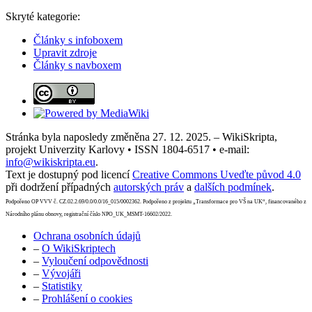
Skryté kategorie:
Články s infoboxem
Upravit zdroje
Články s navboxem
Stránka byla naposledy změněna 27. 12. 2025. – WikiSkripta,
projekt Univerzity Karlovy • ISSN 1804-6517 • e-mail:
info@wikiskripta.eu
.
Text je dostupný pod licencí
Creative Commons Uveďte původ 4.0
při dodržení případných
autorských práv
a
dalších podmínek
.
Podpořeno OP VVV č. CZ.02.2.69/0.0/0.0/16_015/0002362. Podpořeno z projektu „Transformace pro VŠ na UK“, financovaného z
Národního plánu obnovy, registrační číslo NPO_UK_MSMT-16602/2022.
Ochrana osobních údajů
–
O WikiSkriptech
–
Vyloučení odpovědnosti
–
Vývojáři
–
Statistiky
–
Prohlášení o cookies