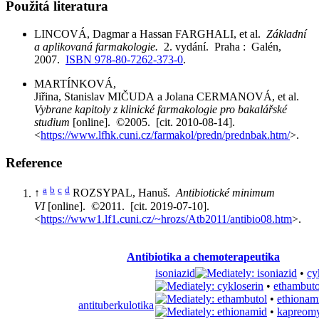
Použitá literatura
LINCOVÁ, Dagmar a Hassan FARGHALI, et al.
Základní
a aplikovaná farmakologie.
2. vydání. Praha : Galén,
2007.
ISBN 978-80-7262-373-0
.
MARTÍNKOVÁ,
Jiřina, Stanislav MIČUDA a Jolana CERMANOVÁ, et al.
Vybrane kapitoly z klinické farmakologie pro bakalářské
studium
[online]. ©2005. [cit. 2010-08-14].
<
https://www.lfhk.cuni.cz/farmakol/predn/prednbak.htm/
>.
Reference
a
b
c
d
↑
ROZSYPAL, Hanuš.
Antibiotické minimum
VI
[online]. ©2011. [cit. 2019-07-10].
<
https://www1.lf1.cuni.cz/~hrozs/Atb2011/antibio08.htm
>.
Antibiotika a chemoterapeutika
isoniazid
•
cy
•
ethambuto
•
ethionam
antituberkulotika
•
kapreom