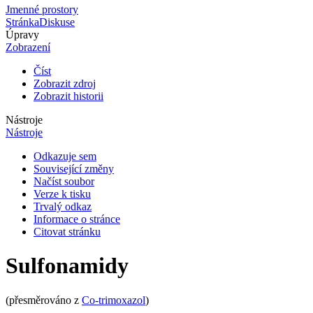
Jmenné prostory
Stránka
Diskuse
Úpravy
Zobrazení
Číst
Zobrazit zdroj
Zobrazit historii
Nástroje
Nástroje
Odkazuje sem
Související změny
Načíst soubor
Verze k tisku
Trvalý odkaz
Informace o stránce
Citovat stránku
Sulfonamidy
(přesměrováno z
Co-trimoxazol
)