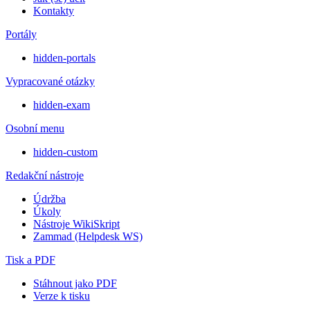
Kontakty
Portály
hidden-portals
Vypracované otázky
hidden-exam
Osobní menu
hidden-custom
Redakční nástroje
Údržba
Úkoly
Nástroje WikiSkript
Zammad (Helpdesk WS)
Tisk a PDF
Stáhnout jako PDF
Verze k tisku