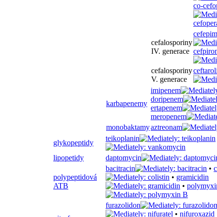
co-cefo
cefepi
cefalosporiny
IV. generace
cefpiro
cefalosporiny
ceftarol
V. generace
imipenem
doripenem
karbapenemy
ertapenem
meropenem
monobaktamy
aztreonam
teikoplanin
glykopeptidy
lipopetidy
daptomycin
bacitracin
•
c
polypeptidová
•
gramicidin
ATB
•
polymyxi
furazolidon
•
nifuroxazid