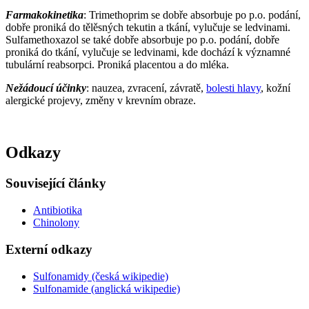
Farmakokinetika
: Trimethoprim se dobře absorbuje po p.o. podání,
dobře proniká do tělěsných tekutin a tkání, vylučuje se ledvinami.
Sulfamethoxazol se také dobře absorbuje po p.o. podání, dobře
proniká do tkání, vylučuje se ledvinami, kde dochází k významné
tubulární reabsorpci. Proniká placentou a do mléka.
Nežádoucí účinky
: nauzea, zvracení, závratě,
bolesti hlavy
, kožní
alergické projevy, změny v krevním obraze.
Odkazy
Související články
Antibiotika
Chinolony
Externí odkazy
Sulfonamidy (česká wikipedie)
Sulfonamide (anglická wikipedie)