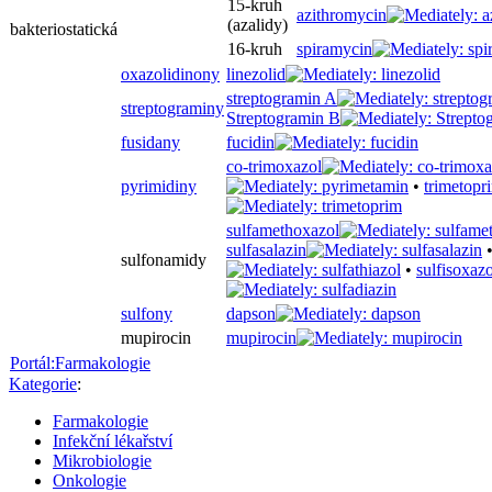
15-kruh
azithromycin
(azalidy)
bakteriostatická
16-kruh
spiramycin
oxazolidinony
linezolid
streptogramin A
streptograminy
Streptogramin B
fusidany
fucidin
co-trimoxazol
pyrimidiny
•
trimetopr
sulfamethoxazol
sulfasalazin
sulfonamidy
•
sulfisoxazo
sulfony
dapson
mupirocin
mupirocin
Portál:Farmakologie
Kategorie
:
Farmakologie
Infekční lékařství
Mikrobiologie
Onkologie