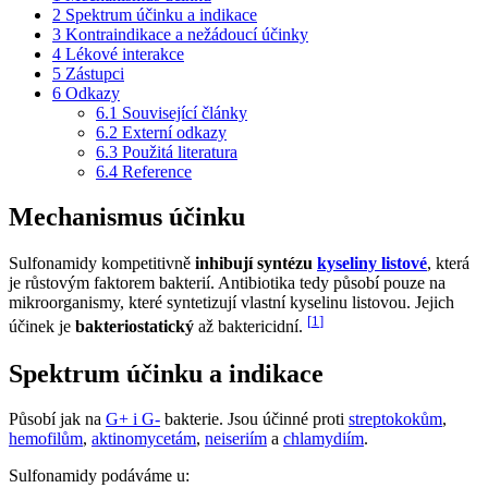
2
Spektrum účinku a indikace
3
Kontraindikace a nežádoucí účinky
4
Lékové interakce
5
Zástupci
6
Odkazy
6.1
Související články
6.2
Externí odkazy
6.3
Použitá literatura
6.4
Reference
Mechanismus účinku
Sulfonamidy kompetitivně
inhibují syntézu
kyseliny listové
, která
je růstovým faktorem bakterií. Antibiotika tedy působí pouze na
mikroorganismy, které syntetizují vlastní kyselinu listovou. Jejich
[
1
]
účinek je
bakteriostatický
až baktericidní.
Spektrum účinku a indikace
Působí jak na
G+ i G-
bakterie. Jsou účinné proti
streptokokům
,
hemofilům
,
aktinomycetám
,
neiseriím
a
chlamydiím
.
Sulfonamidy podáváme u: