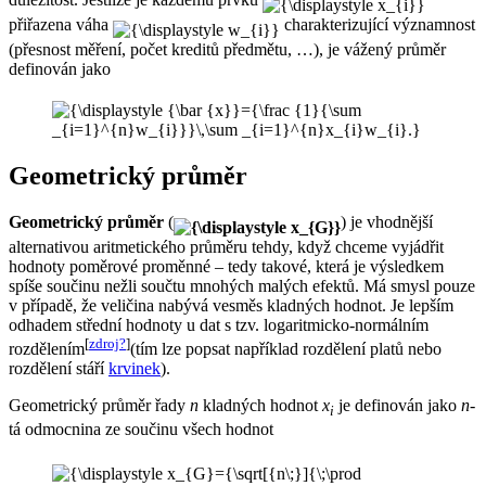
přiřazena váha
charakterizující významnost
(přesnost měření, počet kreditů předmětu, …), je vážený průměr
definován jako
Geometrický průměr
Geometrický průměr
(
) je vhodnější
alternativou aritmetického průměru tehdy, když chceme vyjádřit
hodnoty poměrové proměnné – tedy takové, která je výsledkem
spíše součinu nežli součtu mnohých malých efektů. Má smysl pouze
v případě, že veličina nabývá vesměs kladných hodnot. Je lepším
odhadem střední hodnoty u dat s tzv. logaritmicko-normálním
[
zdroj?
]
rozdělením
(tím lze popsat například rozdělení platů nebo
rozdělení stáří
krvinek
).
Geometrický průměr řady
n
kladných hodnot
x
je definován jako
n
-
i
tá odmocnina ze součinu všech hodnot