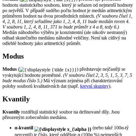
hodnotu statistického souboru, který je seřazen od nejmenší hodnoty
po největší. V případě sudého počtu hodnot je medián aritmetickým
průměrem hodnot na dvou prostředních místech.
(V souboru čísel 1,
4, 2, 8, 11, který seřadíme jako 1, 2, 4, 8, 11 bude medián roven 4.
V souboru 1, 2, 4, 8, 11, 371 to bude průměr z 4 a 8, tedy 6.)
Medián náhodného výběru je konzistentní (ale nikoliv nestranný)
odhad skutečného mediánu náhodné veličiny. Není tak citlivý na
odlehlé hodnoty jako aritmetický průměr.
Modus
Modus
(
) představuje nejčastěji se
vyskytující hodnotu proměnné.
(V souboru čísel 2, 3, 5, 1, 5, 3, 7, 5
bude modus číslo 5.)
Má význam zejména při charakterizování
polohy souborů kvalitativních dat (např.
krevní skupiny
).
Kvantily
Kvantily
rozdělují statistický soubor na definované díly. Jsou
přirozeným zobecněním mediánu.
α-kvantil
(nebo také 100α-tý
percentil) je číslo, které odděluje α (100α %) nejmenších