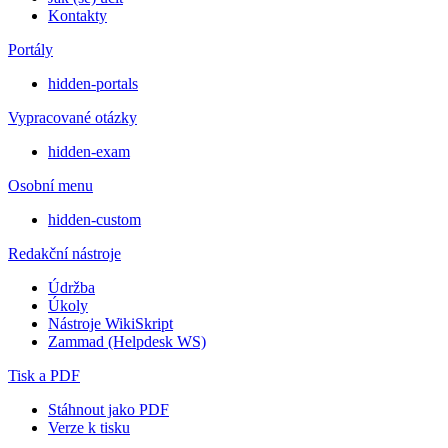
Kontakty
Portály
hidden-portals
Vypracované otázky
hidden-exam
Osobní menu
hidden-custom
Redakční nástroje
Údržba
Úkoly
Nástroje WikiSkript
Zammad (Helpdesk WS)
Tisk a PDF
Stáhnout jako PDF
Verze k tisku