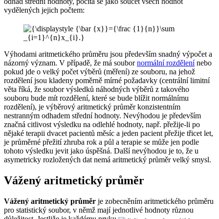
odhad střední hodnoty, počítá se jako součet všech hodnot
vydělených jejich počtem:
Výhodami aritmetického průměru jsou především snadný výpočet a
názorný význam. V případě, že má soubor
normální rozdělení
nebo
pokud jde o velký počet výběrů (měření) ze souboru, na jehož
rozdělení jsou kladeny poměrně mírné požadavky (centrální limitní
věta říká, že soubor výsledků náhodných výběrů z takového
souboru bude mít rozdělení, které se bude blížit normálnímu
rozdělení), je výběrový aritmetický průměr konzistentním
nestranným odhadem střední hodnoty. Nevýhodou je především
značná citlivost výsledku na odlehlé hodnoty, např. přežije-li po
nějaké terapii dvacet pacientů měsíc a jeden pacient přežije třicet let,
je průměrné přežití zhruba rok a půl a terapie se může jen podle
tohoto výsledku jevit jako úspěšná. Další nevýhodou je to, že u
asymetricky rozložených dat nemá aritmetický průměr velký smysl.
Vážený aritmetický průměr
Vážený aritmetický průměr
je zobecněním aritmetického průměru
pro statistický soubor, v němž mají jednotlivé hodnoty různou
důležitost. Jestliže je každému prvku