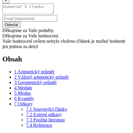
×
Odeslat
Děkujeme za Vaše podněty.
Děkujeme za Vaše hodnocení.
Vaše hodnocení ovšem nebylo vloženo (článek je možné hodnotit
jen jednou za den)!
Obsah
1
Aritmetický průměr
2
Vážený aritmetický průměr
3
Geometrický průměr
4
Medián
5
Modus
6
Kvantily
7
Odkazy
7.1
Související články
7.2
Externí odkazy
7.3
Použitá literatura
7.4
Reference