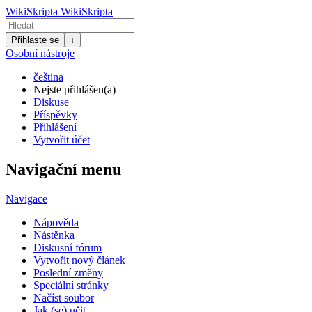
WikiSkripta
WikiSkripta
Přihlaste se
↓
Osobní nástroje
čeština
Nejste přihlášen(a)
Diskuse
Příspěvky
Přihlášení
Vytvořit účet
Navigační menu
Navigace
Nápověda
Nástěnka
Diskusní fórum
Vytvořit nový článek
Poslední změny
Speciální stránky
Načíst soubor
Jak (se) učit