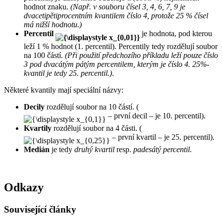
hodnot znaku.
(Např. v souboru čísel 3, 4, 6, 7, 9 je
dvacetipětiprocentním kvantilem číslo 4, protože 25 % čísel
má nižší hodnotu.)
Percentil
je hodnota, pod kterou
leží 1 % hodnot (1. percentil). Percentily tedy rozdělují soubor
na 100 částí.
(Při použití předchozího příkladu leží pouze číslo
3 pod dvacátým pátým percentilem, kterým je číslo 4. 25%-
kvantil je tedy 25. percentil.)
.
Některé kvantily mají speciální názvy:
Decily
rozdělují soubor na 10 částí. (
– první decil – je 10. percentil).
Kvartily
rozdělují soubor na 4 části. (
– první kvartil – je 25. percentil).
Medián
je tedy
druhý kvartil
resp.
padesátý percentil
.
Odkazy
Související články