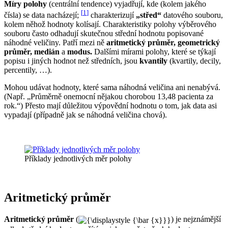
Míry polohy
(centrální tendence) vyjadřují, kde (kolem jakého
[
1
]
čísla) se data nacházejí;
charakterizují
„střed“
datového souboru,
kolem něhož hodnoty kolísají. Charakteristiky polohy výběrového
souboru často odhadují skutečnou střední hodnotu popisované
náhodné veličiny. Patří mezi ně
aritmetický průměr,
geometrický
průměr,
medián
a
modus.
Dalšími mírami polohy, které se týkají
popisu i jiných hodnot než středních, jsou
kvantily
(kvartily, decily,
percentily, …).
Mohou udávat hodnoty, které sama náhodná veličina ani nenabývá.
(Např. „Průměrně onemocní nějakou chorobou 13,48 pacienta za
rok.“) Přesto mají důležitou výpovědní hodnotu o tom, jak data asi
vypadají (případně jak se náhodná veličina chová).
Příklady jednotlivých měr polohy
Aritmetický průměr
Aritmetický průměr
(
) je nejznámější