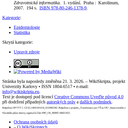
Zdravotnická informatika.
1. vydání. Praha : Karolinum,
2007. 194 s.
ISBN 978-80-246-1378-9
.
Kategorie
:
Epidemiologie
Statistika
Skrytá kategorie:
Upravit zdroje
Stránka byla naposledy změněna 21. 3. 2026. – WikiSkripta, projekt
Univerzity Karlovy • ISSN 1804-6517 • e-mail:
info@wikiskripta.eu
.
Text je dostupný pod licencí
Creative Commons Uveďte původ 4.0
při dodržení případných
autorských práv
a
dalších podmínek
.
Podpořeno OP VVV č. CZ.02.2.69/0.0/0.0/16_015/0002362. Podpořeno z projektu „Transformace pro VŠ na UK“, financovaného z
Národního plánu obnovy, registrační číslo NPO_UK_MSMT-16602/2022.
Ochrana osobních údajů
–
O WikiSkriptech