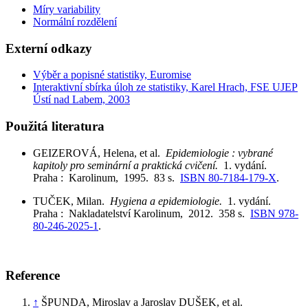
Míry variability
Normální rozdělení
Externí odkazy
Výběr a popisné statistiky, Euromise
Interaktivní sbírka úloh ze statistiky, Karel Hrach, FSE UJEP
Ústí nad Labem, 2003
Použitá literatura
GEIZEROVÁ, Helena, et al.
Epidemiologie : vybrané
kapitoly pro seminární a praktická cvičení.
1. vydání.
Praha : Karolinum, 1995. 83 s.
ISBN 80-7184-179-X
.
TUČEK, Milan.
Hygiena a epidemiologie.
1. vydání.
Praha : Nakladatelství Karolinum, 2012. 358 s.
ISBN 978-
80-246-2025-1
.
Reference
↑
ŠPUNDA, Miroslav a Jaroslav DUŠEK, et al.