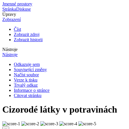
Jmenné prostory
Stránka
Diskuse
Úpravy
Zobrazení
Číst
Zobrazit zdroj
Zobrazit historii
Nástroje
Nástroje
Odkazuje sem
Související změny
Načíst soubor
Verze k tisku
Trvalý odkaz
Informace o stránce
Citovat stránku
Cizorodé látky v potravinách