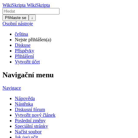
WikiSkripta
WikiSkripta
Přihlaste se
↓
Osobní nástroje
čeština
Nejste přihlášen(a)
Diskuse
Příspěvky
Přihlášení
Vytvořit účet
Navigační menu
Navigace
Nápověda
Nástěnka
Diskusní fórum
Vytvořit nový článek
Poslední změny
Speciální stránky
Načíst soubor
Jak (se) učit