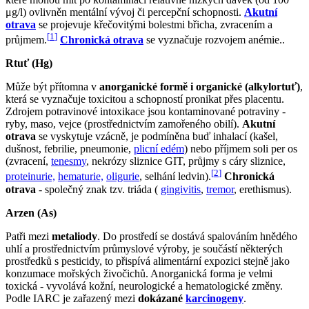
μg/l) ovlivněn mentální vývoj či percepční schopnosti.
Akutní
otrava
se projevuje křečovitými bolestmi břicha, zvracením a
[
1
]
průjmem.
Chronická otrava
se vyznačuje rozvojem anémie..
Rtuť (Hg)
Může být přítomna v
anorganické formě i organické (alkylortuť)
,
která se vyznačuje toxicitou a schopností pronikat přes placentu.
Zdrojem potravinové intoxikace jsou kontaminované potraviny -
ryby, maso, vejce (prostřednictvím zamořeného obilí).
Akutní
otrava
se vyskytuje vzácně, je podmíněna buď inhalací (kašel,
dušnost, febrilie, pneumonie,
plicní edém
) nebo příjmem soli per os
(zvracení,
tenesmy
, nekrózy sliznice GIT, průjmy s cáry sliznice,
[
2
]
proteinurie,
hematurie,
oligurie
, selhání ledvin).
Chronická
otrava
- společný znak tzv. triáda (
gingivitis
,
tremor
, erethismus).
Arzen (As)
Patři mezi
metaliody
. Do prostředí se dostává spalováním hnědého
uhlí a prostřednictvím průmyslové výroby, je součástí některých
prostředků s pesticidy, to přispívá alimentární expozici stejně jako
konzumace mořských živočichů. Anorganická forma je velmi
toxická - vyvolává kožní, neurologické a hematologické změny.
Podle IARC je zařazený mezi
dokázané
karcinogeny
.