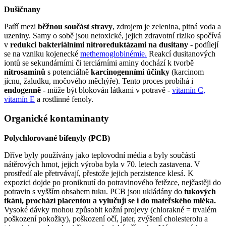
Dušičnany
Patří mezi
běžnou součást stravy
, zdrojem je zelenina, pitná voda a
uzeniny. Samy o sobě jsou netoxické, jejich zdravotní riziko spočívá
v
redukci bakteriálními nitroreduktázami na dusitany
- podílejí
se na vzniku kojenecké
methemoglobinémie.
Reakcí dusitanových
iontů se sekundárními či terciárními aminy dochází k tvorbě
nitrosaminů
s potenciálně
karcinogenními účinky
(karcinom
jícnu, žaludku, močového měchýře). Tento proces probíhá i
endogenně
- může být blokován látkami v potravě -
vitamín C,
vitamín E
a rostlinné fenoly.
Organické kontaminanty
Polychlorované bifenyly (PCB)
Dříve byly používány jako teplovodní média a byly součástí
nátěrových hmot, jejich výroba byla v 70. letech zastavena. V
prostředí ale přetrvávají, přestože jejich perzistence klesá. K
expozici dojde po proniknutí do potravinového řetězce, nejčastěji do
potravin s vyšším obsahem tuku. PCB jsou ukládány do
tukových
tkání, prochází placentou a vylučují se i do mateřského mléka.
Vysoké dávky mohou způsobit kožní projevy (chlorakné = trvalém
poškození pokožky), poškození očí, jater, zvýšení cholesterolu a