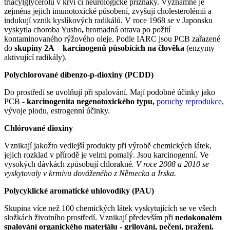
triacylglycerolu v krvi či neurologické příznaky. Významné je
zejména jejich imunotoxické působení, zvyšují cholesterolémii a
indukují vznik kyslíkových radikálů. V roce 1968 se v Japonsku
vyskytla choroba Yusho
,
hromadná otrava po požití
kontaminovaného rýžového oleje. Podle IARC jsou PCB zařazené
do
skupiny 2A
–
karcinogenů působících na člověka
(enzymy
aktivující radikály).
Polychlorované dibenzo-p-dioxiny (PCDD)
Do prostředí se uvolňují při spalování. Mají podobné účinky jako
PCB -
karcinogenita negenotoxického typu,
poruchy reprodukce
,
vývoje plodu, estrogenní účinky.
Chlórované dioxiny
Vznikají jakožto vedlejší produkty při výrobě chemických látek,
jejich rozklad v přírodě je velmi pomalý. Jsou karcinogenní. Ve
vysokých dávkách způsobují chlorakné
. V roce 2008 a 2010 se
vyskytovaly v krmivu dováženého z Německa a Irska.
Polycyklické aromatické uhlovodíky (PAU)
Skupina více než 100 chemických látek vyskytujících se ve všech
složkách životního prostředí. Vznikají především při
nedokonalém
spalování organického materiálu - grilování, pečení, pražení.