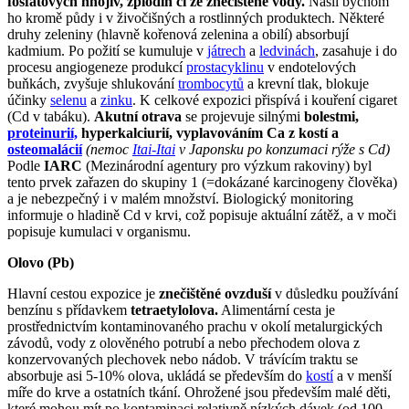
fosfátových hnojiv, zplodin či ze znečištěné vody.
Našli bychom
ho kromě půdy i v živočišných a rostlinných produktech. Některé
druhy zeleniny (hlavně kořenová zelenina a obilí) absorbují
kadmium. Po požití se kumuluje v
játrech
a
ledvinách
, zasahuje i do
procesu angiogeneze produkcí
prostacyklinu
v endotelových
buňkách, zvyšuje shlukování
trombocytů
a krevní tlak, blokuje
účinky
selenu
a
zinku
. K celkové expozici přispívá i kouření cigaret
(Cd v tabáku).
Akutní otrava
se projevuje silnými
bolestmi,
proteinurií,
hyperkalciurií, vyplavováním Ca z kostí a
osteomalácií
(nemoc
Itai-Itai
v Japonsku po konzumaci rýže s Cd)
Podle
IARC
(Mezinárodní agentury pro výzkum rakoviny) byl
tento prvek zařazen do skupiny 1 (=dokázané karcinogeny člověka)
a je nebezpečný i v malém množství. Biologický monitoring
informuje o hladině Cd v krvi, což popisuje aktuální zátěž, a v moči
popisuje kumulaci v organismu.
Olovo (Pb)
Hlavní cestou expozice je
znečištěné ovzduší
v důsledku používání
benzínu s přídavkem
tetraetylolova.
Alimentární cesta je
prostřednictvím kontaminovaného prachu v okolí metalurgických
závodů, vody z olověného potrubí a nebo přechodem olova z
konzervovaných plechovek nebo nádob. V trávícím traktu se
absorbuje asi 5-10% olova, ukládá se především do
kostí
a v menší
míře do krve a ostatních tkání. Ohrožené jsou především malé děti,
které mohou mít po kontaminaci relativně nízkých dávek (od 100