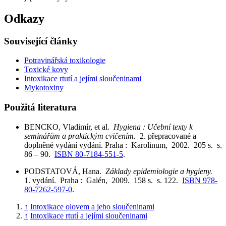
Odkazy
Související články
Potravinářská toxikologie
Toxické kovy
Intoxikace rtutí a jejími sloučeninami
Mykotoxiny
Použitá literatura
BENCKO, Vladimír, et al.
Hygiena : Učební texty k
seminářům a praktickým cvičením.
2. přepracované a
doplněné vydání vydání. Praha : Karolinum, 2002. 205 s. s.
86 – 90.
ISBN 80-7184-551-5
.
PODSTATOVÁ, Hana.
Základy epidemiologie a hygieny.
1. vydání. Praha : Galén, 2009. 158 s. s. 122.
ISBN 978-
80-7262-597-0
.
↑
Intoxikace olovem a jeho sloučeninami
↑
Intoxikace rtutí a jejími sloučeninami