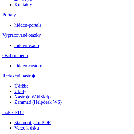
Kontakty
Portály
hidden-portals
Vypracované otázky
hidden-exam
Osobní menu
hidden-custom
Redakční nástroje
Údržba
Úkoly
Nástroje WikiSkript
Zammad (Helpdesk WS)
Tisk a PDF
Stáhnout jako PDF
Verze k tisku