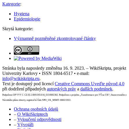
Kategorie
:
Hygiena
Epidemiologie
Skrytá kategorie:
Významně pozměněné zkontrolované články
Stránka byla naposledy změněna 16. 9. 2023. – WikiSkripta, projekt
Univerzity Karlovy • ISSN 1804-6517 • e-mail:
info@wikiskripta.eu
.
Text je dostupný pod licencí
Creative Commons Uveďte původ 4.0
při dodržení případných
autorských práv
a
dalších podmínek
.
Podpořeno OP VVV č. CZ.02.2.69/0.0/0.0/16_015/0002362. Podpořeno z projektu „Transformace pro VŠ na UK“, financovaného z
Národního plánu obnovy, registrační číslo NPO_UK_MSMT-16602/2022.
Ochrana osobních údajů
–
O WikiSkriptech
–
Vyloučení odpovědnosti
–
Vývojáři