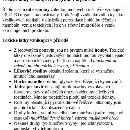
Řadíme sem
nitrosaminy
žaludku, močového měchýře vznikající
při zátěži organismu dusičnany. Podněcují vznik aktivního kyslíku a
kyslíkových radikálů v důsledku peroxidace lipidů buněčných
membrán, vznik toxických látek ve střevní mikroflóře a vznik
karcinogenních produktů.
Toxické látky vznikající v přírodě
Z jedovatých potravin jsou na prvním místě
houby.
Toxické
látky obsažené v jedovatých houbách mohou vyvolat hepato-
a nefro-toxické změny. Patří sem například
muchomůrka
zelená, muchomůrka červená, hřib satan
Lilkovité rostliny
obsahují solanin, který se vyznačuje
inhibicí cholinesterázy
Hořké mandle
obsahují glykozidy odštěpující kyanovodík
Jádra peckovic
obsahují furokumariny vyvolávající
fotodermatózy v některých druzích zeleniny a léčivých
rostlinách. Mnoho tropických plodů má toxické účinky.
Rostliny obsahující pyrrolizidinové řetězce - alkaloidy jsou
genotoxické látky obsažené v čajích
Druhy koření, velmi zanedbatelné množství (safrol, eugenol,
estragol)
například černé koření, zázvor, muškátový ořech
Některé druhy ryb (uhořovité ryby - jed ichthyotoxin),
japonské ryby tetrodotoxin