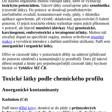
Do našeho organismu mohou vstoupit látky, které se vyznačují
toxickým potenciálem.
Takové látky označujeme jako
xenobiotika
(cizorodé látky). Do potravy se dostávají prostřednictvím
znečistěného ovzduší, kontaminované vody, půdy, v důsledku
aplikace agrochemie, při výrobě, skladování, zpracovávání či balení
potravin. O jejich toxickém efektu rozhoduje nejen jejich přítomnost
v potravě, ale hlavně
množství (dávka)
. Mají
genotoxické,
karcinogenní, embryotoxické a teratogenní účinky.
Mohou mít
závažný dopad na specifické orgány, mohou ovlivňovat
imunitní
reakce
a vyvolávat interakce s dalšími nutričními složkami. Patří sem
anorganické i organické látky.
Dříve se cizorodé látky v potravinách dělily na aditivní (přidávané
do potravin záměrně) a kontaminující (z prostředí). Dnes již takové
dělení neplatí a limity pro nejnebezpečnější cizorodé látky bychom
hledali ve
Vyhlášce MZ ČR.
Toxické látky podle chemického profilu
Anorganické kontaminanty
Kadmium (Cd)
Patří mezi
těžké kovy,
dostává se do půdy z
průmyslových