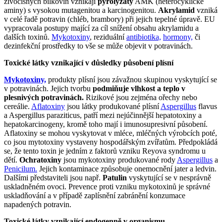
živočišných bílkovin vznikají
pyrolyzáty
AMK (heterocyklické
aminy) s vysokou mutagenitou a karcinogenitou.
Akrylamid
vzniká
v celé řadě potravin (chléb, brambory) při jejich tepelné úpravě. EU
vypracovala postupy mající za cíl snížení obsahu akrylamidu a
dalších toxinů.
Mykotoxiny
, reziduální
antibiotika,
hormony,
či
dezinfekční prostředky to vše se může objevit v potravinách.
Toxické látky vznikající v důsledky působení plísní
Mykotoxiny,
produkty plísní jsou závažnou skupinou vyskytující se
v potravinách. Jejich tvorbu
podmiňuje vlhkost a teplo v
plesnivých potravinách.
Rizikové jsou zejména ořechy nebo
cereálie.
Aflatoxiny
jsou látky produkované plísní
Aspergillus
flavus
a Aspergillus paraziticus, patří mezi nejúčinnější hepatotoxiny a
hepatokarcinogeny, kromě toho mají i imunosupresivní působení.
Aflatoxiny se mohou vyskytovat v mléce, mléčných výrobcích poté,
co jsou mytotoxiny vystaveny hospodářským zvířatům. Předpokládá
se, že tento toxin je jedním z faktorů vzniku Reyova syndromu u
dětí.
Ochratoxiny
jsou mykotoxiny produkované rody
Aspergillus
a
Penicilum.
Jejich kontaminace způsobuje onemocnění jater a ledvin.
Dalšími představiteli jsou např.
Patulin
vyskytující se v nesprávně
uskladněném ovoci. Prevence proti vzniku mykotoxinů je správné
uskladňování a v případě zaplísnění zabránění konzumace
napadených potravin.
Toxické látky vznikající endogenně v organismu