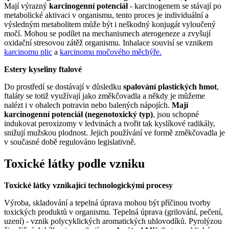
Mají výrazný
karcinogenní potenciál
- karcinogenem se stávají po
metabolické aktivaci v organismu, tento proces je individuální a
výsledným metabolitem může být i neškodný konjugát vyloučený
močí. Mohou se podílet na mechanismech aterogeneze a zvyšují
oxidační stresovou zátěž organismu. Inhalace souvisí se vznikem
karcinomu plic
a
karcinomu močového měchýře.
Estery kyseliny ftalové
Do prostředí se dostávají v důsledku
spalování plastických hmot
,
ftaláty se totiž využívají jako změkčovadla a někdy je můžeme
nalézt i v obalech potravin nebo balených nápojích.
Mají
karcinogenní potenciál (negenotoxický typ)
, jsou schopné
indukovat peroxizomy v ledvinách a tvořit tak kyslíkové radikály,
snižují mužskou plodnost. Jejich používání ve formě změkčovadla je
v současné době regulováno legislativně.
Toxické látky podle vzniku
Toxické látky vznikající technologickými procesy
Výroba, skladování a tepelná úprava mohou být příčinou tvorby
toxických produktů v organismu. Tepelná úprava (grilování, pečení,
uzení) - vznik polycyklických aromatických uhlovodíků. Pyrolýzou