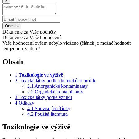
×
Odeslat
Děkujeme za Vaše podněty.
Děkujeme za Vaše hodnocení.
Vaše hodnocení ovšem nebylo vloženo (článek je možné hodnotit
jen jednou za den)!
Obsah
1
Toxikologie ve výživě
2
Toxické látky podle chemického profilu
2.1
Anorganické kontaminanty
2.2
Organické kontaminanty
3
Toxické látky podle vzniku
4
Odkazy
4.1
Související články
4.2
Použitá literatura
Toxikologie ve výživě