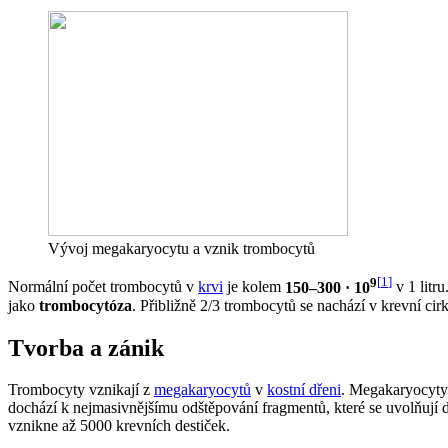
Vývoj megakaryocytu a vznik trombocytů
9
[
1
]
Normální počet trombocytů v
krvi
je kolem
150–300 · 10
v 1 litr
jako
trombocytóza
. Přibližně 2/3 trombocytů se nachází v krevní cir
Tvorba a zánik
Trombocyty vznikají z
megakaryocytů
v
kostní dřeni
. Megakaryocyty
dochází k nejmasivnějšímu odštěpování fragmentů, které se uvolňují
vznikne až 5000 krevních destiček.