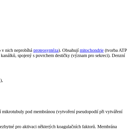
o v nich neprobíhá
proteosyntéza
). Obsahují
mitochondrie
(tvorba ATP
 kanálků, spojený s povrchem destičky (význam pro sekreci). Denzní
),
ní mikrotubuly pod membránou (vytvoření pseudopodií při vytváření
u nezbytné pro aktivaci některých koagulačních faktorů. Membrána