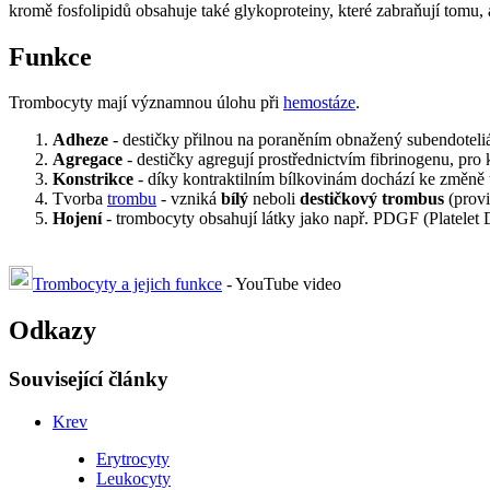
kromě fosfolipidů obsahuje také glykoproteiny, které zabraňují tomu,
Funkce
Trombocyty mají významnou úlohu při
hemostáze
.
Adheze
- destičky přilnou na poraněním obnažený subendoteliál
Agregace
- destičky agregují prostřednictvím fibrinogenu, pro 
Konstrikce
- díky kontraktilním bílkovinám dochází ke změně t
Tvorba
trombu
- vzniká
bílý
neboli
destičkový trombus
(provi
Hojení
- trombocyty obsahují látky jako např. PDGF (Platelet De
Trombocyty a jejich funkce
- YouTube video
Odkazy
Související články
Krev
Erytrocyty
Leukocyty