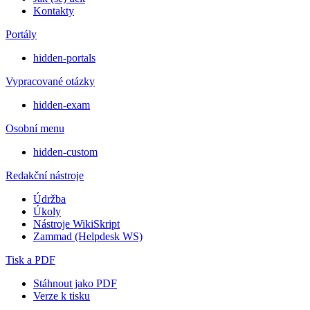
Kontakty
Portály
hidden-portals
Vypracované otázky
hidden-exam
Osobní menu
hidden-custom
Redakční nástroje
Údržba
Úkoly
Nástroje WikiSkript
Zammad (Helpdesk WS)
Tisk a PDF
Stáhnout jako PDF
Verze k tisku