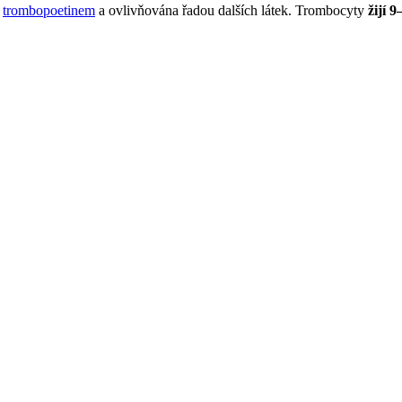
a
trombopoetinem
a ovlivňována řadou dalších látek. Trombocyty
žijí 9