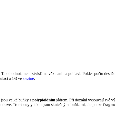
u. Tato hodnota není závislá na věku ani na pohlaví. Pokles počtu dest
kulaci a 1/3 ve
slezině
.
 jsou velké buňky s
polyploidním
jádrem. Při dozrání vysouvají své vý
 do krve. Trombocyty tak nejsou skutečnými buňkami, ale pouze
fragme