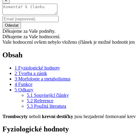
×
Odeslat
Děkujeme za Vaše podněty.
Děkujeme za Vaše hodnocení.
Vaše hodnocení ovšem nebylo vloženo (článek je možné hodnotit jen 
Obsah
1
Fyziologické hodnoty
2
Tvorba a zánik
3
Morfologie a metabolismus
4
Funkce
5
Odkazy
5.1
Související články
5.2
Reference
5.3
Použitá literatura
Trombocyty
neboli
krevní destičky
jsou bezjaderné formované krevn
Fyziologické hodnoty