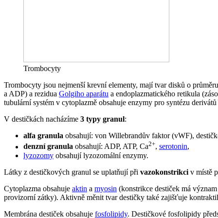
Trombocyty
Trombocyty jsou nejmenší krevní elementy, mají tvar disků o průměr
a ADP) a rezidua
Golgiho aparátu
a endoplazmatického retikula (zás
tubulární systém v cytoplazmě obsahuje enzymy pro syntézu derivát
V destičkách nacházíme
3 typy granul
:
alfa granula
obsahují: von Willebrandův faktor (vWF), destič
2+
denzní granula
obsahují: ADP, ATP, Ca
,
serotonin
,
lyzozomy
obsahují lyzozomální enzymy.
Látky z destičkových granul se uplatňují při
vazokonstrikci
v místě 
Cytoplazma obsahuje
aktin
a
myosin
(konstrikce destiček má význam 
provizorní zátky). Aktivně měnit tvar destičky také zajišťuje kontrakti
Membrána destiček obsahuje
fosfolipidy
. Destičkové fosfolipidy pře