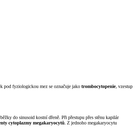
iček pod fyziologickou mez se označuje jako
trombocytopenie
, vzestup
běžky do sinusoid kostní dřeně. Při přestupu přes stěnu kapilár
nty cytoplazmy megakaryocytů
. Z jednoho megakaryocytu