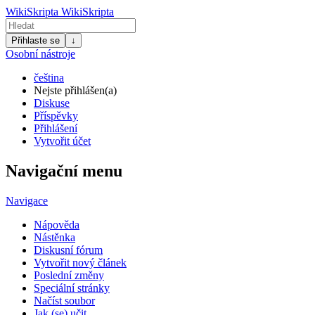
WikiSkripta
WikiSkripta
Přihlaste se
↓
Osobní nástroje
čeština
Nejste přihlášen(a)
Diskuse
Příspěvky
Přihlášení
Vytvořit účet
Navigační menu
Navigace
Nápověda
Nástěnka
Diskusní fórum
Vytvořit nový článek
Poslední změny
Speciální stránky
Načíst soubor
Jak (se) učit