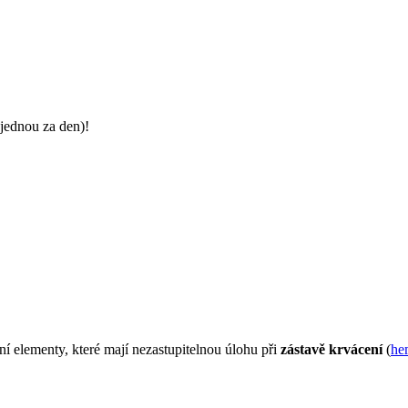
jednou za den)!
í elementy, které mají nezastupitelnou úlohu při
zástavě krvácení
(
he