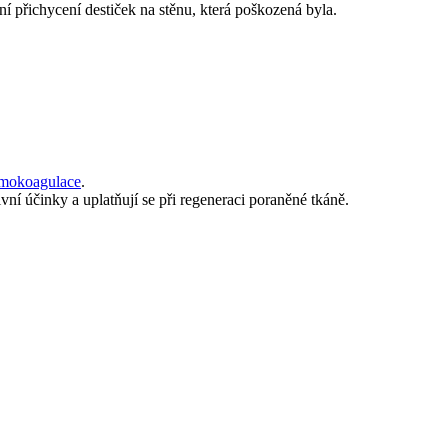
í přichycení destiček na stěnu, která poškozená byla.
mokoagulace
.
vní účinky a uplatňují se při regeneraci poraněné tkáně.