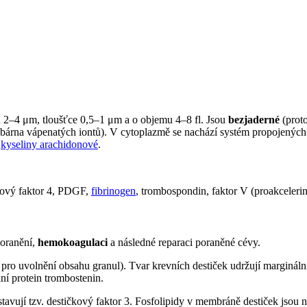
u 2–4 μm, tloušťce 0,5–1 μm a o objemu 4–8 fl. Jsou
bezjaderné
(prot
obárna vápenatých iontů). V cytoplazmě se nachází systém propojených
ů
kyseliny arachidonové
.
kový faktor 4, PDGF,
fibrinogen
, trombospondin, faktor V (proakcelerin
poranění,
hemokoagulaci
a následné reparaci poraněné cévy.
pro uvolnění obsahu granul). Tvar krevních destiček udržují marginál
lní protein trombostenin.
dstavují tzv. destičkový faktor 3. Fosfolipidy v membráně destiček jso