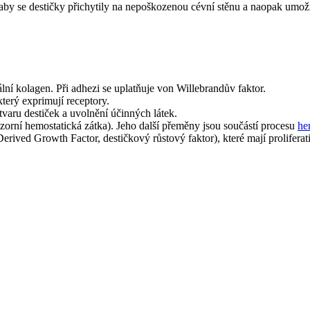
 aby se destičky přichytily na nepoškozenou cévní stěnu a naopak umožn
ní kolagen. Při adhezi se uplatňuje von Willebrandův faktor.
který exprimují receptory.
varu destiček a uvolnění účinných látek.
zorní hemostatická zátka). Jeho další přeměny jsou součástí procesu
he
rived Growth Factor, destičkový růstový faktor), které mají proliferati