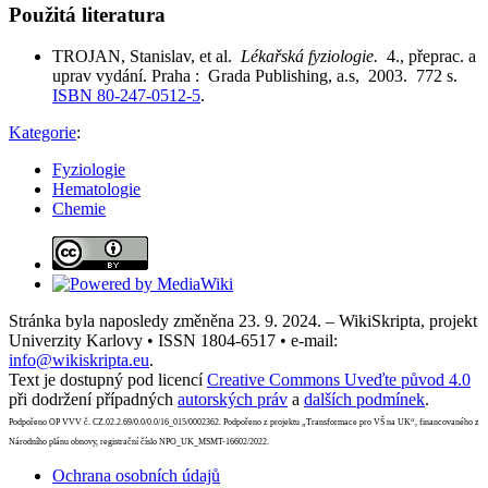
Použitá literatura
TROJAN, Stanislav, et al.
Lékařská fyziologie.
4., přeprac. a
uprav vydání. Praha : Grada Publishing, a.s, 2003. 772 s.
ISBN 80-247-0512-5
.
Kategorie
:
Fyziologie
Hematologie
Chemie
Stránka byla naposledy změněna 23. 9. 2024. – WikiSkripta, projekt
Univerzity Karlovy • ISSN 1804-6517 • e-mail:
info@wikiskripta.eu
.
Text je dostupný pod licencí
Creative Commons Uveďte původ 4.0
při dodržení případných
autorských práv
a
dalších podmínek
.
Podpořeno OP VVV č. CZ.02.2.69/0.0/0.0/16_015/0002362. Podpořeno z projektu „Transformace pro VŠ na UK“, financovaného z
Národního plánu obnovy, registrační číslo NPO_UK_MSMT-16602/2022.
Ochrana osobních údajů