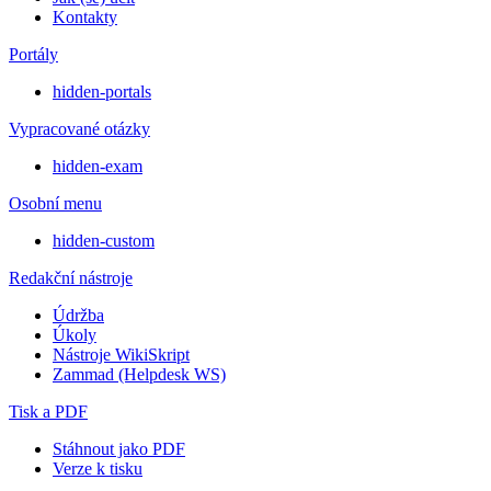
Kontakty
Portály
hidden-portals
Vypracované otázky
hidden-exam
Osobní menu
hidden-custom
Redakční nástroje
Údržba
Úkoly
Nástroje WikiSkript
Zammad (Helpdesk WS)
Tisk a PDF
Stáhnout jako PDF
Verze k tisku