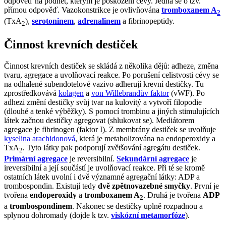
odpověď na podnět, kterým je poškození cévy. Jedná se o tzv.
přímou odpověď. Vazokonstrikce je ovlivňována
tromboxanem A
2
(TxA
),
serotoninem
,
adrenalinem
a fibrinopeptidy.
2
Činnost krevních destiček
Činnost krevních destiček se skládá z několika dějů: adheze, změna
tvaru, agregace a uvolňovací reakce. Po porušení celistvosti cévy se
na odhalené subendotelové vazivo adherují krevní destičky. Tu
zprostředkovává
kolagen
a
von Willebrandův faktor
(vWF). Po
adhezi změní destičky svůj tvar na kulovitý a vytvoří filopodie
(dlouhé a tenké výběžky). S pomocí trombinu a jiných stimulujících
látek začnou destičky agregovat (shlukovat se). Mediátorem
agregace je fibrinogen (faktor I). Z membrány destiček se uvolňuje
kyselina arachidonová
, která je metabolizována na endoperoxidy a
TxA
. Tyto látky pak podporují zvětšování agregátu destiček.
2
Primární agregace
je reversibilní.
Sekundární agregace
je
ireversibilní a její součástí je uvolňovací reakce. Při té se kromě
ostatních látek uvolní i dvě významné agregační látky: ADP a
trombospondin. Existují tedy
dvě zpětnovazebné smyčky
. První je
tvořena
endoperoxidy
a
tromboxanem A
. Druhá je tvořena
ADP
2
a
trombospondinem
. Nakonec se destičky uplně rozpadnou a
splynou dohromady (dojde k tzv.
viskózní metamorfóze
).