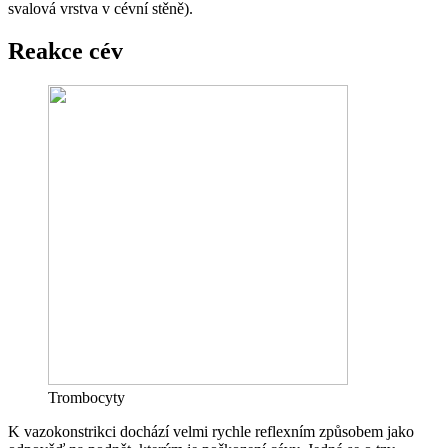
svalová vrstva v cévní stěně).
Reakce cév
Trombocyty
K vazokonstrikci dochází velmi rychle reflexním způsobem jako