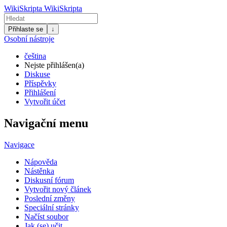
WikiSkripta
WikiSkripta
Přihlaste se
↓
Osobní nástroje
čeština
Nejste přihlášen(a)
Diskuse
Příspěvky
Přihlášení
Vytvořit účet
Navigační menu
Navigace
Nápověda
Nástěnka
Diskusní fórum
Vytvořit nový článek
Poslední změny
Speciální stránky
Načíst soubor
Jak (se) učit