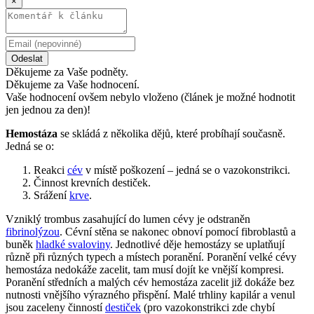
×
Odeslat
Děkujeme za Vaše podněty.
Děkujeme za Vaše hodnocení.
Vaše hodnocení ovšem nebylo vloženo (článek je možné hodnotit
jen jednou za den)!
Hemostáza
se skládá z několika dějů, které probíhají současně.
Jedná se o:
Reakci
cév
v místě poškození – jedná se o vazokonstrikci.
Činnost krevních destiček.
Srážení
krve
.
Vzniklý trombus zasahující do lumen cévy je odstraněn
fibrinolýzou
. Cévní stěna se nakonec obnoví pomocí fibroblastů a
buněk
hladké svaloviny
. Jednotlivé děje hemostázy se uplatňují
různě při různých typech a místech poranění. Poranění velké cévy
hemostáza nedokáže zacelit, tam musí dojít ke vnější kompresi.
Poranění středních a malých cév hemostáza zacelit již dokáže bez
nutnosti vnějšího výrazného přispění. Malé trhliny kapilár a venul
jsou zaceleny činností
destiček
(pro vazokonstrikci zde chybí