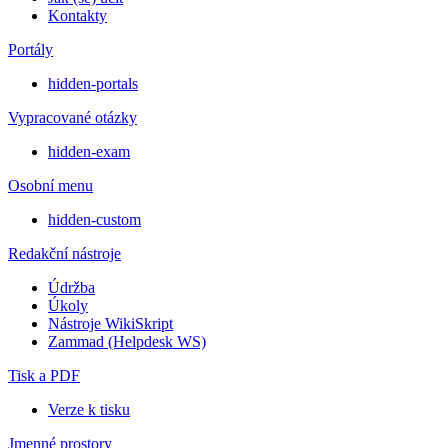
Kontakty
Portály
hidden-portals
Vypracované otázky
hidden-exam
Osobní menu
hidden-custom
Redakční nástroje
Údržba
Úkoly
Nástroje WikiSkript
Zammad (Helpdesk WS)
Tisk a PDF
Verze k tisku
Jmenné prostory