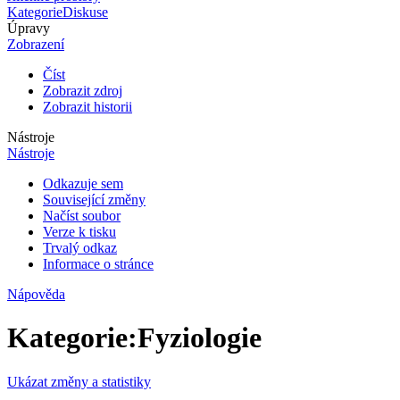
Kategorie
Diskuse
Úpravy
Zobrazení
Číst
Zobrazit zdroj
Zobrazit historii
Nástroje
Nástroje
Odkazuje sem
Související změny
Načíst soubor
Verze k tisku
Trvalý odkaz
Informace o stránce
Nápověda
Kategorie
:
Fyziologie
Ukázat změny a statistiky