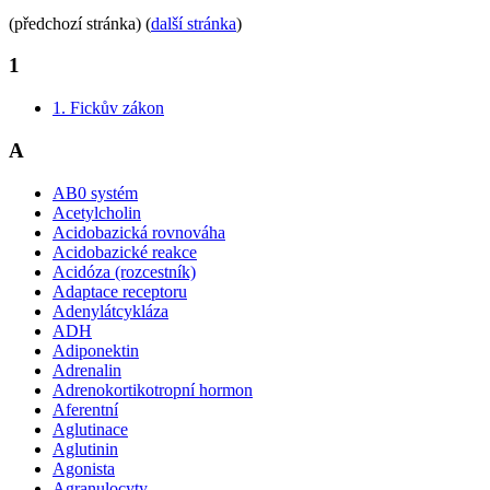
(předchozí stránka) (
další stránka
)
1
1. Fickův zákon
A
AB0 systém
Acetylcholin
Acidobazická rovnováha
Acidobazické reakce
Acidóza (rozcestník)
Adaptace receptoru
Adenylátcykláza
ADH
Adiponektin
Adrenalin
Adrenokortikotropní hormon
Aferentní
Aglutinace
Aglutinin
Agonista
Agranulocyty