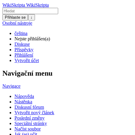
WikiSkripta
WikiSkripta
Přihlaste se
↓
Osobní nástroje
čeština
Nejste přihlášen(a)
Diskuse
Příspěvky
Přihlášení
Vytvořit účet
Navigační menu
Navigace
Nápověda
Nástěnka
Diskusní fórum
Vytvořit nový článek
Poslední změny
Speciální stránky
Načíst soubor
Jak (se) učit