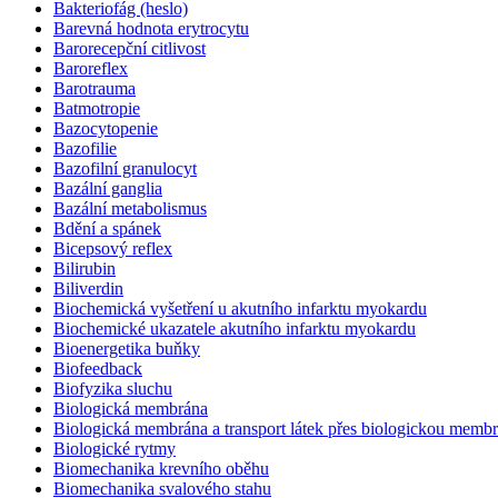
Bakteriofág (heslo)
Barevná hodnota erytrocytu
Barorecepční citlivost
Baroreflex
Barotrauma
Batmotropie
Bazocytopenie
Bazofilie
Bazofilní granulocyt
Bazální ganglia
Bazální metabolismus
Bdění a spánek
Bicepsový reflex
Bilirubin
Biliverdin
Biochemická vyšetření u akutního infarktu myokardu
Biochemické ukazatele akutního infarktu myokardu
Bioenergetika buňky
Biofeedback
Biofyzika sluchu
Biologická membrána
Biologická membrána a transport látek přes biologickou memb
Biologické rytmy
Biomechanika krevního oběhu
Biomechanika svalového stahu