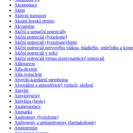
Akomodace
Aktin
Aktivní transport
Akutní horská nemoc
Akvaporin
Akční a sumační potenciály
Akční potenciál (fyziologie)
Akční potenciál (fyziologie)/hints
Akční potenciál nervového vlákna, hladkého, srdečního a koste
Akční potenciál v srdci
Akční potenciál versus postsynaptický potenciál
Aldosteron
Alfa-dextrin
Alfa-synuclein
Alveolo-kapilární membrána
Alveolární a atmosférický vzduch, složení
Amylin
Amylolytický
Amyláza (heslo)
Analgosedace
Anasarka
Androgeny (fyziologie)
Androgeny a antiandrogeny (farmakologie)
Angiotenzin