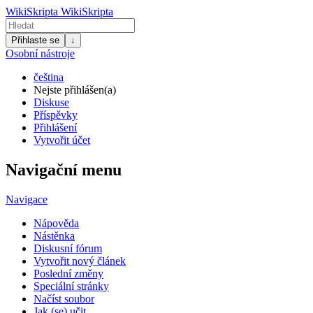
WikiSkripta
WikiSkripta
Přihlaste se
↓
Osobní nástroje
čeština
Nejste přihlášen(a)
Diskuse
Příspěvky
Přihlášení
Vytvořit účet
Navigační menu
Navigace
Nápověda
Nástěnka
Diskusní fórum
Vytvořit nový článek
Poslední změny
Speciální stránky
Načíst soubor
Jak (se) učit