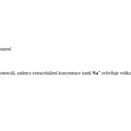
sterní
+
enciál, zatímco extracelulární koncentrace iontů
Na
ovlivňuje veliko