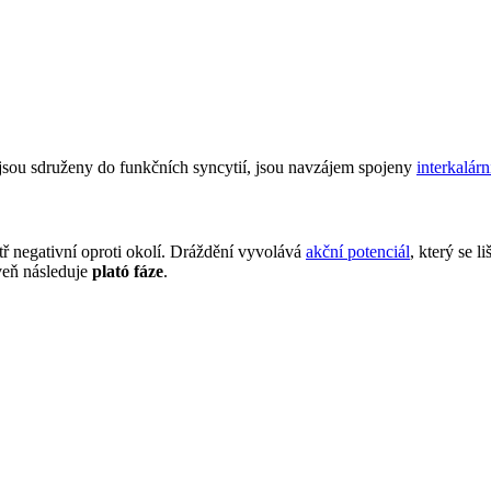
jsou sdruženy do funkčních syncytií, jsou navzájem spojeny
interkalár
ř negativní oproti okolí. Dráždění vyvolává
akční potenciál
, který se l
veň následuje
plató fáze
.