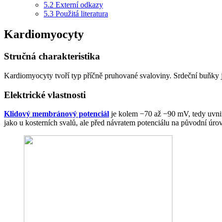
5.2
Externí odkazy
5.3
Použitá literatura
Kardiomyocyty
Stručná charakteristika
Kardiomyocyty tvoří typ příčně pruhované svaloviny. Srdeční buňky 
Elektrické vlastnosti
Klidový membránový potenciál
je kolem −70 až −90 mV, tedy uvnit
jako u kosterních svalů, ale před návratem potenciálu na původní úro