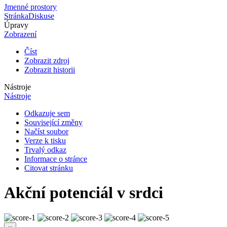
Jmenné prostory
Stránka
Diskuse
Úpravy
Zobrazení
Číst
Zobrazit zdroj
Zobrazit historii
Nástroje
Nástroje
Odkazuje sem
Související změny
Načíst soubor
Verze k tisku
Trvalý odkaz
Informace o stránce
Citovat stránku
Akční potenciál v srdci