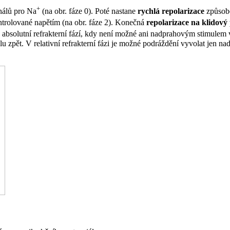
+
nálů pro Na
(na obr. fáze 0). Poté nastane
rychlá repolarizace
způsobe
ontrolované napětím (na obr. fáze 2). Konečná
repolarizace na klidový 
 absolutní refrakterní fází, kdy není možné ani nadprahovým stimulem v
u zpět. V relativní refrakterní fázi je možné podráždění vyvolat jen n