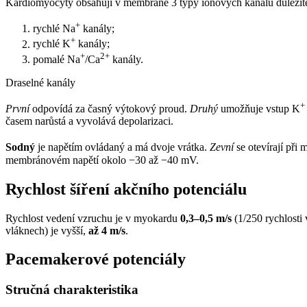
Kardiomyocyty obsahují v membráně 3 typy ionových kanálů důležité
+
rychlé Na
kanály;
+
rychlé K
kanály;
+
2+
pomalé Na
/Ca
kanály.
Draselné kanály
+
První
odpovídá za časný výtokový proud.
Druhý
umožňuje vstup K
časem narůstá a vyvolává depolarizaci.
Sodný
je napětím ovládaný a má dvoje vrátka.
Zevní
se otevírají př
membránovém napětí okolo −30 až −40 mV.
Rychlost šíření akčního potenciálu
Rychlost vedení vzruchu je v myokardu
0,3–0,5 m/s
(1/250 rychlosti
vláknech) je vyšší,
až 4 m/s
.
Pacemakerové potenciály
Stručná charakteristika