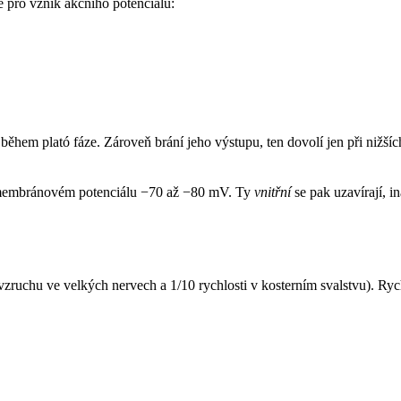
 pro vznik akčního potenciálu:
během plató fáze. Zároveň brání jeho výstupu, ten dovolí jen při niž
i membránovém potenciálu −70 až −80 mV. Ty
vnitřní
se pak uzavírají, i
 vzruchu ve velkých nervech a 1/10 rychlosti v kosterním svalstvu). R