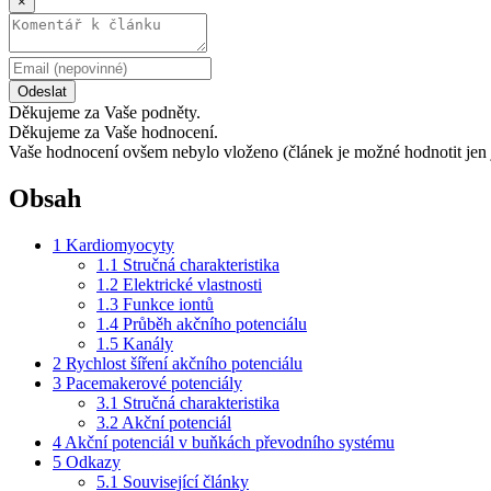
×
Odeslat
Děkujeme za Vaše podněty.
Děkujeme za Vaše hodnocení.
Vaše hodnocení ovšem nebylo vloženo (článek je možné hodnotit jen 
Obsah
1
Kardiomyocyty
1.1
Stručná charakteristika
1.2
Elektrické vlastnosti
1.3
Funkce iontů
1.4
Průběh akčního potenciálu
1.5
Kanály
2
Rychlost šíření akčního potenciálu
3
Pacemakerové potenciály
3.1
Stručná charakteristika
3.2
Akční potenciál
4
Akční potenciál v buňkách převodního systému
5
Odkazy
5.1
Související články