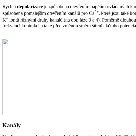
Rychlá
depolarizace
je způsobena otevřením napětím ovládaných ka
2+
způsobena pomalejším otevřením kanálů pro Ca
, které jsou také k
+
K
iontů různými druhy kanálů (na obr. fáze 3 a 4). Poměrně dlouhou
frekvencí kontrakcí a také před změnou směru šíření akčního potenciál
Kanály