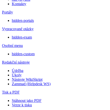
Kontakty
Portály
hidden-portals
Vypracované otázky
hidden-exam
Osobní menu
hidden-custom
Redakční nástroje
Údržba
Úkoly
Nástroje WikiSkript
Zammad (Helpdesk WS)
Tisk a PDF
Stáhnout jako PDF
Verze k tisku