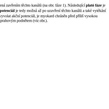
ná zavřením těchto kanálů (na obr. fáze 1). Následující
plató fáze
je
potenciál
je tedy možná až po uzavření těchto kanálů a také vytékání
yvolat akční potenciál, je myokard chráněn před příliš vysokou
adprahovým podnětem (viz obr.).