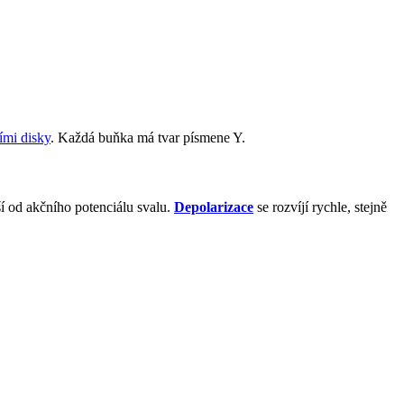
ními disky
. Každá buňka má tvar písmene Y.
iší od akčního potenciálu svalu.
Depolarizace
se rozvíjí rychle, stejně