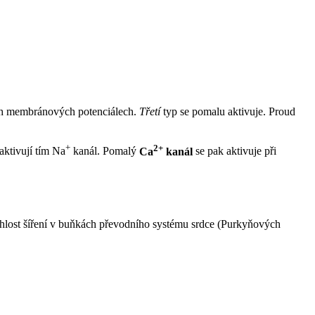
ších membránových potenciálech.
Třetí
typ se pomalu aktivuje. Proud
+
2+
naktivují tím Na
kanál. Pomalý
Ca
kanál
se pak aktivuje při
ychlost šíření v buňkách převodního systému srdce (Purkyňových