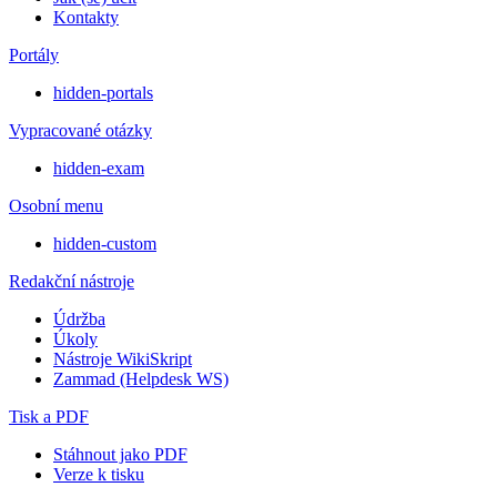
Kontakty
Portály
hidden-portals
Vypracované otázky
hidden-exam
Osobní menu
hidden-custom
Redakční nástroje
Údržba
Úkoly
Nástroje WikiSkript
Zammad (Helpdesk WS)
Tisk a PDF
Stáhnout jako PDF
Verze k tisku