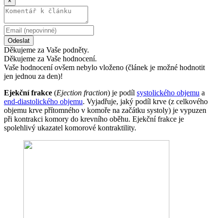
×
Odeslat
Děkujeme za Vaše podněty.
Děkujeme za Vaše hodnocení.
Vaše hodnocení ovšem nebylo vloženo (článek je možné hodnotit
jen jednou za den)!
Ejekční frakce
(
Ejection fraction
) je podíl
systolického objemu
a
end-diastolického objemu
. Vyjadřuje, jaký podíl krve (z celkového
objemu krve přítomného v komoře na začátku systoly) je vypuzen
při kontrakci komory do krevního oběhu. Ejekční frakce je
spolehlivý ukazatel komorové kontraktility.