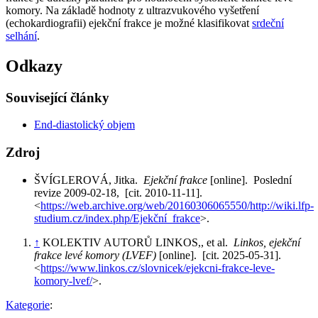
komory. Na základě hodnoty z ultrazvukového vyšetření
(echokardiografii) ejekční frakce je možné klasifikovat
srdeční
selhání
.
Odkazy
Související články
End-diastolický objem
Zdroj
ŠVÍGLEROVÁ, Jitka.
Ejekční frakce
[online]. Poslední
revize 2009-02-18, [cit. 2010-11-11].
<
https://web.archive.org/web/20160306065550/http://wiki.lfp-
studium.cz/index.php/Ejekční_frakce
>.
↑
KOLEKTIV AUTORŮ LINKOS,, et al.
Linkos, ejekční
frakce levé komory (LVEF)
[online]. [cit. 2025-05-31].
<
https://www.linkos.cz/slovnicek/ejekcni-frakce-leve-
komory-lvef/
>.
Kategorie
: