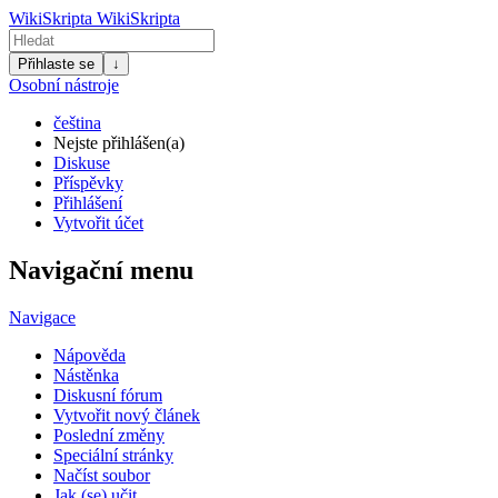
WikiSkripta
WikiSkripta
Přihlaste se
↓
Osobní nástroje
čeština
Nejste přihlášen(a)
Diskuse
Příspěvky
Přihlášení
Vytvořit účet
Navigační menu
Navigace
Nápověda
Nástěnka
Diskusní fórum
Vytvořit nový článek
Poslední změny
Speciální stránky
Načíst soubor
Jak (se) učit