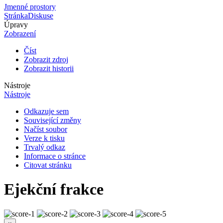
Jmenné prostory
Stránka
Diskuse
Úpravy
Zobrazení
Číst
Zobrazit zdroj
Zobrazit historii
Nástroje
Nástroje
Odkazuje sem
Související změny
Načíst soubor
Verze k tisku
Trvalý odkaz
Informace o stránce
Citovat stránku
Ejekční frakce