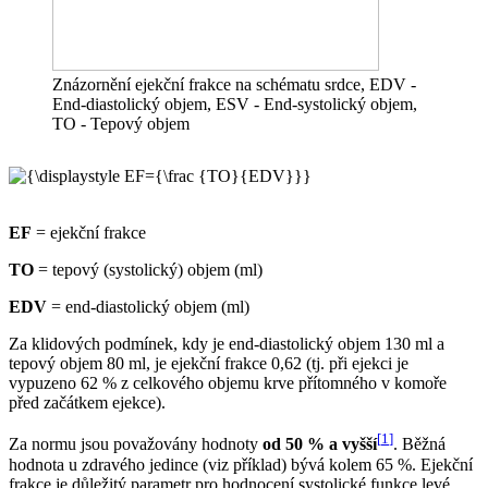
Znázornění ejekční frakce na schématu srdce, EDV -
End-diastolický objem, ESV - End-systolický objem,
TO - Tepový objem
EF
= ejekční frakce
TO
= tepový (systolický) objem (ml)
EDV
= end-diastolický objem (ml)
Za klidových podmínek, kdy je end-diastolický objem 130 ml a
tepový objem 80 ml, je ejekční frakce 0,62 (tj. při ejekci je
vypuzeno 62 % z celkového objemu krve přítomného v komoře
před začátkem ejekce).
[
1
]
Za normu jsou považovány hodnoty
od 50 % a vyšší
. Běžná
hodnota u zdravého jedince (viz příklad) bývá kolem 65 %. Ejekční
frakce je důležitý parametr pro hodnocení systolické funkce levé