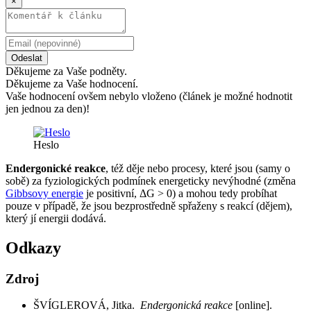
×
Odeslat
Děkujeme za Vaše podněty.
Děkujeme za Vaše hodnocení.
Vaše hodnocení ovšem nebylo vloženo (článek je možné hodnotit
jen jednou za den)!
Heslo
Endergonické reakce
, též děje nebo procesy, které jsou (samy o
sobě) za fyziologických podmínek energeticky nevýhodné (změna
Gibbsovy energie
je positivní, ΔG > 0) a mohou tedy probíhat
pouze v případě, že jsou bezprostředně spřaženy s reakcí (dějem),
který jí energii dodává.
Odkazy
Zdroj
ŠVÍGLEROVÁ, Jitka.
Endergonická reakce
[online].