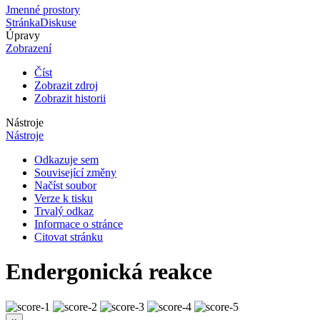
Jmenné prostory
Stránka
Diskuse
Úpravy
Zobrazení
Číst
Zobrazit zdroj
Zobrazit historii
Nástroje
Nástroje
Odkazuje sem
Související změny
Načíst soubor
Verze k tisku
Trvalý odkaz
Informace o stránce
Citovat stránku
Endergonická reakce