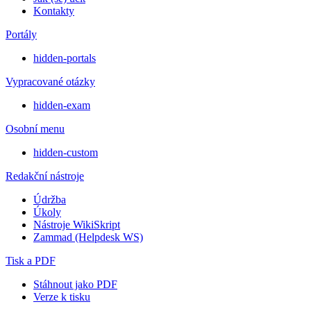
Kontakty
Portály
hidden-portals
Vypracované otázky
hidden-exam
Osobní menu
hidden-custom
Redakční nástroje
Údržba
Úkoly
Nástroje WikiSkript
Zammad (Helpdesk WS)
Tisk a PDF
Stáhnout jako PDF
Verze k tisku