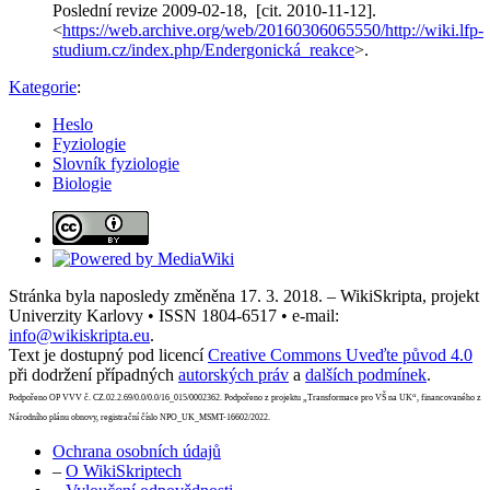
Poslední revize 2009-02-18, [cit. 2010-11-12].
<
https://web.archive.org/web/20160306065550/http://wiki.lfp-
studium.cz/index.php/Endergonická_reakce
>.
Kategorie
:
Heslo
Fyziologie
Slovník fyziologie
Biologie
Stránka byla naposledy změněna 17. 3. 2018. – WikiSkripta, projekt
Univerzity Karlovy • ISSN 1804-6517 • e-mail:
info@wikiskripta.eu
.
Text je dostupný pod licencí
Creative Commons Uveďte původ 4.0
při dodržení případných
autorských práv
a
dalších podmínek
.
Podpořeno OP VVV č. CZ.02.2.69/0.0/0.0/16_015/0002362. Podpořeno z projektu „Transformace pro VŠ na UK“, financovaného z
Národního plánu obnovy, registrační číslo NPO_UK_MSMT-16602/2022.
Ochrana osobních údajů
–
O WikiSkriptech