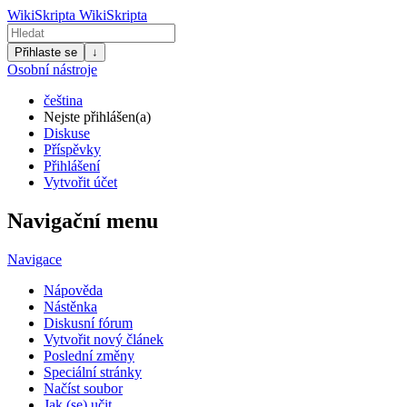
WikiSkripta
WikiSkripta
Přihlaste se
↓
Osobní nástroje
čeština
Nejste přihlášen(a)
Diskuse
Příspěvky
Přihlášení
Vytvořit účet
Navigační menu
Navigace
Nápověda
Nástěnka
Diskusní fórum
Vytvořit nový článek
Poslední změny
Speciální stránky
Načíst soubor
Jak (se) učit