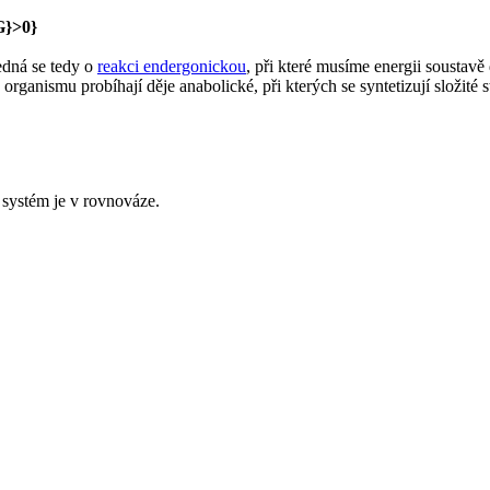
edná se tedy o
reakci endergonickou
, při které musíme energii soustavě
organismu probíhají děje anabolické, při kterých se syntetizují složité 
systém je v rovnováze.