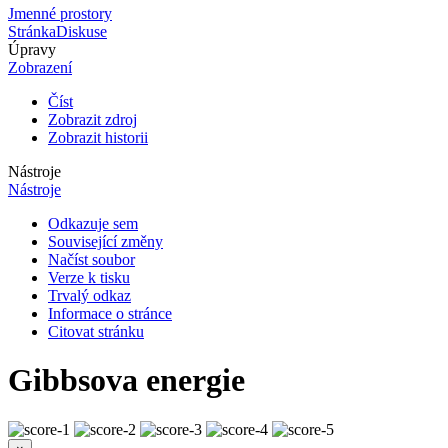
Jmenné prostory
Stránka
Diskuse
Úpravy
Zobrazení
Číst
Zobrazit zdroj
Zobrazit historii
Nástroje
Nástroje
Odkazuje sem
Související změny
Načíst soubor
Verze k tisku
Trvalý odkaz
Informace o stránce
Citovat stránku
Gibbsova energie