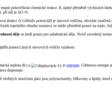
a stupni pokročilosti chemické reakce. K úplné přeměně výchozích látek
, při níž je ΔG=0.
ova funkce
či
Gibbsův potenciál
) je stavová veličina, obvykle značen
bytek tepelného obsahu soustavy se může přeměnit pouze na teplo. Její 
olnosti děje
se hodí pouze pro adiabatické děje. Nově zavedený termod
dřit pomocí jiných stavových veličin vztahem:
mická teplota (K) a
je
entropie
. Gibbsova energie j
tava disponuje.
ně složitých sloučenin jako jsou polysacharidy, bílkoviny a lipidy, kter