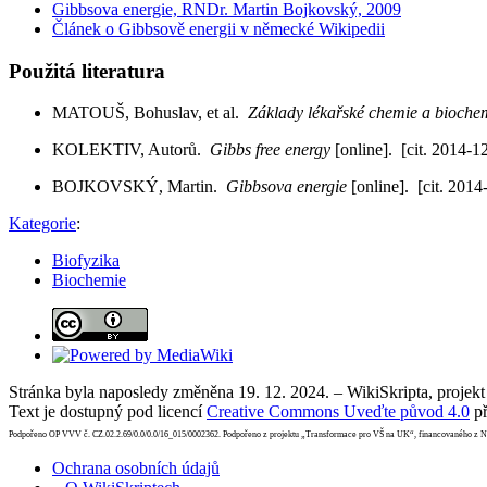
Gibbsova energie, RNDr. Martin Bojkovský, 2009
Článek o Gibbsově energii v německé Wikipedii
Použitá literatura
MATOUŠ, Bohuslav, et al.
Základy lékařské chemie a bioch
KOLEKTIV, Autorů.
Gibbs free energy
[online]. [cit. 2014-1
BOJKOVSKÝ, Martin.
Gibbsova energie
[online]. [cit. 2014
Kategorie
:
Biofyzika
Biochemie
Stránka byla naposledy změněna 19. 12. 2024. – WikiSkripta, projek
Text je dostupný pod licencí
Creative Commons Uveďte původ 4.0
př
Podpořeno OP VVV č. CZ.02.2.69/0.0/0.0/16_015/0002362. Podpořeno z projektu „Transformace pro VŠ na UK“, financovaného z 
Ochrana osobních údajů