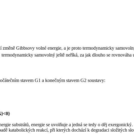
ní změně Gibbsovy volné energie, a je proto termodynamicky samovolný
 děj termodynamicky samovolný ještě neříká, za jak dlouho se rovnováh
počátečním stavem G1 a konečným stavem G2 soustavy:
gie substrátů, energie se uvolňuje a jedná se tedy o děj exergonický. 
padě katabolických reakcí, při kterých dochází k degradaci složitých sl