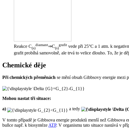
diamant
grafit
Reakce C
⇒C
vede při 25°C a 1 atm. k negativ
(s)
(s)
grafit probíhá samovolně, ale trvá to velice dlouho. To, že je
Chemické děje
Při chemických přeměnách
se mění obsah Gibbsovy energie mezi 
Mohou nastat tři situace:
a)
a tedy
V tomto případě je Gibbsova energie produktů menší než Gibbsova ener
buňce např. k biosyntéze
ATP
. V organismu tato situace nastává v pří