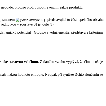
 nedojde, protože proti působí reverzní reakce produktů.
á písmenem
, představující tu část tepelného obsahu
jednotkou v soustavě SI je joule (J).
ynamický potenciál - Gibbsova volná energie, představuje kritérium
e také
stavovou veličinou
. Z daného vztahu vyplývá, že čím menší je
é mají nízkou hodnotu entropie. Naopak při syntéze těchto sloučenin se