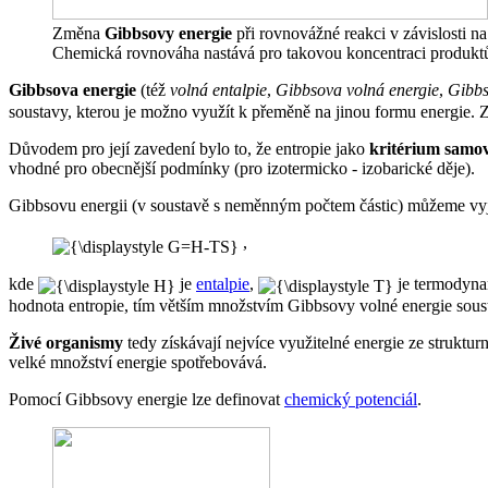
Změna
Gibbsovy energie
při rovnovážné reakci v závislosti n
Chemická rovnováha nastává pro takovou koncentraci produktů
Gibbsova energie
(též
volná entalpie
,
Gibbsova volná energie
,
Gibbs
soustavy, kterou je možno využít k přeměně na jinou formu energie. Z
Důvodem pro její zavedení bylo to, že entropie jako
kritérium samov
vhodné pro obecnější podmínky (pro izotermicko - izobarické děje).
Gibbsovu energii (v soustavě s neměnným počtem částic) můžeme vyjá
,
kde
je
entalpie
,
je termodyna
hodnota entropie, tím větším množstvím Gibbsovy volné energie sous
Živé organismy
tedy získávají nejvíce využitelné energie ze struktur
velké množství energie spotřebovává.
Pomocí Gibbsovy energie lze definovat
chemický potenciál
.