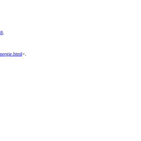
-8
.
nergie.html
>.