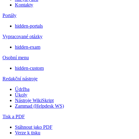
Kontakty
Portály
hidden-portals
Vypracované otázky
hidden-exam
Osobní menu
hidden-custom
Redakční nástroje
Údržba
Úkoly
Nástroje WikiSkript
Zammad (Helpdesk WS)
Tisk a PDF
Stáhnout jako PDF
Verze k tisku