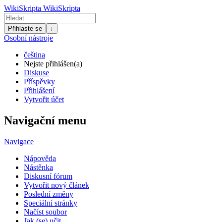
WikiSkripta
WikiSkripta
Přihlaste se
↓
Osobní nástroje
čeština
Nejste přihlášen(a)
Diskuse
Příspěvky
Přihlášení
Vytvořit účet
Navigační menu
Navigace
Nápověda
Nástěnka
Diskusní fórum
Vytvořit nový článek
Poslední změny
Speciální stránky
Načíst soubor
Jak (se) učit