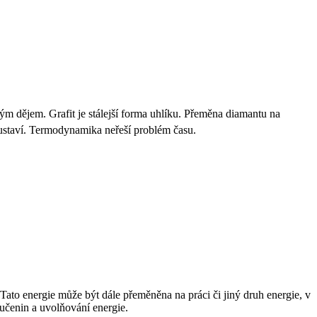
m dějem. Grafit je stálejší forma uhlíku. Přeměna diamantu na
a ustaví. Termodynamika neřeší problém času.
Tato energie může být dále přeměněna na práci či jiný druh energie, v
oučenin a uvolňování energie.