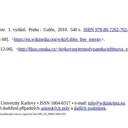
emie.
1. vydání. Praha : Galén, 2010. 540 s.
ISBN 978-80-7262-702
2-08]. <
https://en.wikipedia.org/wiki/Gibbs_free_energy
>.
-12-08]. <
http://fikus.omska.cz/~bojkovsm/termodynamika/gibbsova_e
t Univerzity Karlovy • ISSN 1804-6517 • e-mail:
info@wikiskripta.eu
.
i dodržení případných
autorských práv
a
dalších podmínek
.
Národního plánu obnovy, registrační číslo NPO_UK_MSMT-16602/2022.