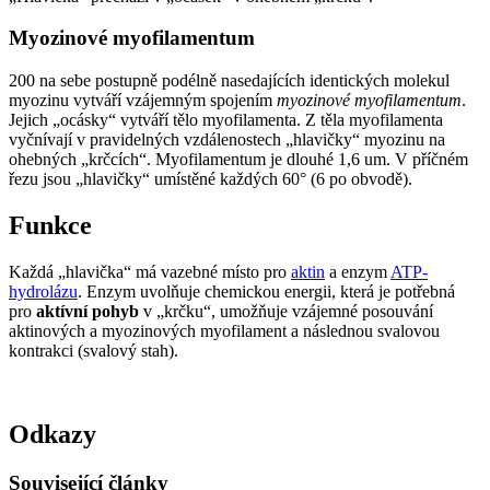
Myozinové myofilamentum
200 na sebe postupně podélně nasedajících identických molekul
myozinu vytváří vzájemným spojením
myozinové myofilamentum
.
Jejich „ocásky“ vytváří tělo myofilamenta. Z těla myofilamenta
vyčnívají v pravidelných vzdálenostech „hlavičky“ myozinu na
ohebných „krčcích“. Myofilamentum je dlouhé 1,6 um. V příčném
řezu jsou „hlavičky“ umístěné každých 60° (6 po obvodě).
Funkce
Každá „hlavička“ má vazebné místo pro
aktin
a enzym
ATP-
hydrolázu
. Enzym uvolňuje chemickou energii, která je potřebná
pro
aktívní pohyb
v „krčku“, umožňuje vzájemné posouvání
aktinových a myozinových myofilament a následnou svalovou
kontrakci (svalový stah).
Odkazy
Související články