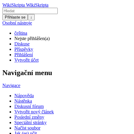
WikiSkripta
WikiSkripta
Přihlaste se
↓
Osobní nástroje
čeština
Nejste přihlášen(a)
Diskuse
Příspěvky
Přihlášení
Vytvořit účet
Navigační menu
Navigace
Nápověda
Nástěnka
Diskusní fórum
Vytvořit nový článek
Poslední změny
Speciální stránky
Načíst soubor
Jak (se) učit