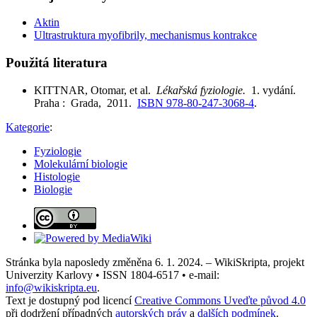
Aktin
Ultrastruktura myofibrily, mechanismus kontrakce
Použitá literatura
KITTNAR, Otomar, et al.
Lékařská fyziologie.
1. vydání.
Praha : Grada, 2011.
ISBN 978-80-247-3068-4
.
Kategorie
:
Fyziologie
Molekulární biologie
Histologie
Biologie
Stránka byla naposledy změněna 6. 1. 2024. – WikiSkripta, projekt
Univerzity Karlovy • ISSN 1804-6517 • e-mail:
info@wikiskripta.eu
.
Text je dostupný pod licencí
Creative Commons Uveďte původ 4.0
při dodržení případných
autorských práv
a
dalších podmínek
.