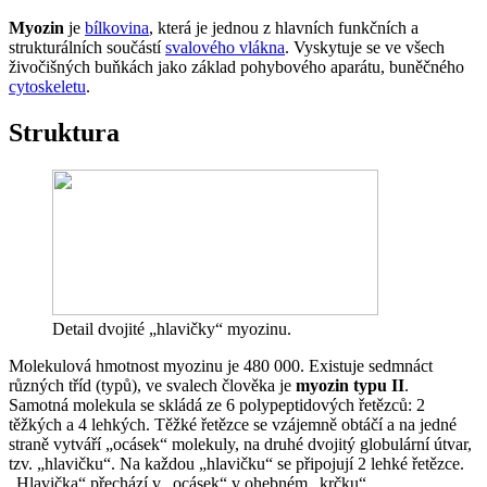
Myozin
je
bílkovina
, která je jednou z hlavních funkčních a
strukturálních součástí
svalového vlákna
. Vyskytuje se ve všech
živočišných buňkách jako základ pohybového aparátu, buněčného
cytoskeletu
.
Struktura
Detail dvojité „hlavičky“ myozinu.
Molekulová hmotnost myozinu je 480 000. Existuje sedmnáct
různých tříd (typů), ve svalech člověka je
myozin typu II
.
Samotná molekula se skládá ze 6 polypeptidových řetězců: 2
těžkých a 4 lehkých. Těžké řetězce se vzájemně obtáčí a na jedné
straně vytváří „ocásek“ molekuly, na druhé dvojitý globulární útvar,
tzv. „hlavičku“. Na každou „hlavičku“ se připojují 2 lehké řetězce.
„Hlavička“ přechází v „ocásek“ v ohebném „krčku“.