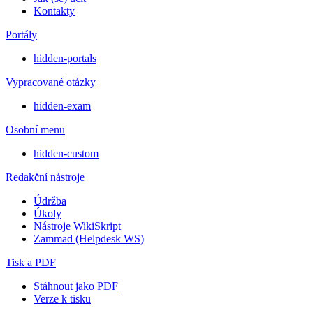
Kontakty
Portály
hidden-portals
Vypracované otázky
hidden-exam
Osobní menu
hidden-custom
Redakční nástroje
Údržba
Úkoly
Nástroje WikiSkript
Zammad (Helpdesk WS)
Tisk a PDF
Stáhnout jako PDF
Verze k tisku