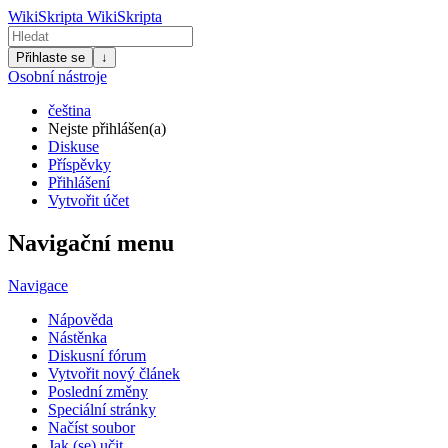
WikiSkripta
WikiSkripta
Přihlaste se
↓
Osobní nástroje
čeština
Nejste přihlášen(a)
Diskuse
Příspěvky
Přihlášení
Vytvořit účet
Navigační menu
Navigace
Nápověda
Nástěnka
Diskusní fórum
Vytvořit nový článek
Poslední změny
Speciální stránky
Načíst soubor
Jak (se) učit