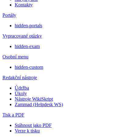
Kontakty
Portály
hidden-portals
Vypracované otázky
hidden-exam
Osobní menu
hidden-custom
Redakční nástroje
Údržba
Úkoly
Nástroje WikiSkript
Zammad (Helpdesk WS)
Tisk a PDF
Stáhnout jako PDF
Verze k tisku