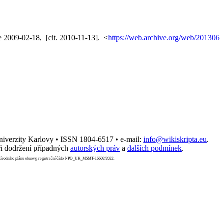
e 2009-02-18, [cit. 2010-11-13]. <
https://web.archive.org/web/201306
Univerzity Karlovy • ISSN 1804-6517 • e-mail:
info@wikiskripta.eu
.
i dodržení případných
autorských práv
a
dalších podmínek
.
Národního plánu obnovy, registrační číslo NPO_UK_MSMT-16602/2022.