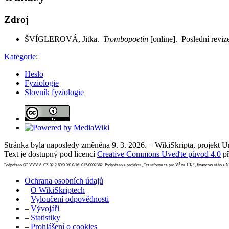
Zdroj
ŠVÍGLEROVÁ, Jitka.
Trombopoetin
[online]. Poslední reviz
Kategorie
:
Heslo
Fyziologie
Slovník fyziologie
Stránka byla naposledy změněna 9. 3. 2026. – WikiSkripta, projekt 
Text je dostupný pod licencí
Creative Commons Uveďte původ 4.0
př
Podpořeno OP VVV č. CZ.02.2.69/0.0/0.0/16_015/0002362. Podpořeno z projektu „Transformace pro VŠ na UK“, financovaného z 
Ochrana osobních údajů
–
O WikiSkriptech
–
Vyloučení odpovědnosti
–
Vývojáři
–
Statistiky
–
Prohlášení o cookies