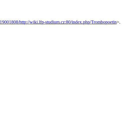
19001808/http://wiki.lfp-studium.cz:80/index.php/Trombopoetin
>.