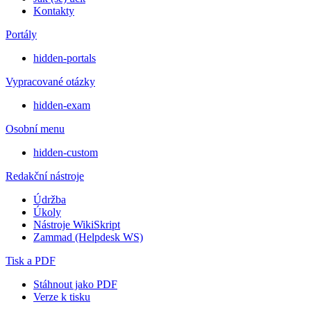
Kontakty
Portály
hidden-portals
Vypracované otázky
hidden-exam
Osobní menu
hidden-custom
Redakční nástroje
Údržba
Úkoly
Nástroje WikiSkript
Zammad (Helpdesk WS)
Tisk a PDF
Stáhnout jako PDF
Verze k tisku