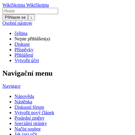
WikiSkripta
WikiSkripta
Přihlaste se
↓
Osobní nástroje
čeština
Nejste přihlášen(a)
Diskuse
Příspěvky
Přihlášení
Vytvořit účet
Navigační menu
Navigace
Nápověda
Nástěnka
Diskusní fórum
Vytvořit nový článek
Poslední změny
Speciální stránky
Načíst soubor
Jak (se) učit