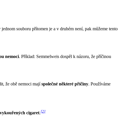
ý v jednom souboru přítomen je a v druhém není, pak můžeme tento
nou nemoci
. Příklad: Semmelweis dospěl k názoru, že příčinou
dit, že obě nemoci mají
společné některé příčiny
. Používáme
[
2
]
vykouřených cigaret
.