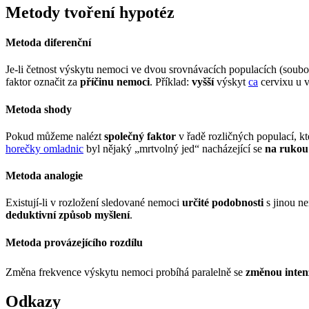
Metody tvoření hypotéz
Metoda diferenční
Je-li četnost výskytu nemoci ve dvou srovnávacích populacích (soub
faktor označit za
příčinu nemoci
. Příklad:
vyšší
výskyt
ca
cervixu u 
Metoda shody
Pokud můžeme nalézt
společný faktor
v řadě rozličných populací, k
horečky omladnic
byl nějaký „mrtvolný jed“ nacházející se
na rukou
Metoda analogie
Existují-li v rozložení sledované nemoci
určité podobnosti
s jinou ne
deduktivní způsob myšlení
.
Metoda provázejícího rozdílu
Změna frekvence výskytu nemoci probíhá paralelně se
změnou inten
Odkazy