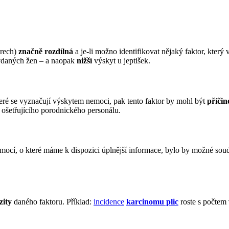
orech)
značně rozdílná
a je-li možno identifikovat nějaký faktor, kter
vdaných žen – a naopak
nižší
výskyt u jeptišek.
teré se vyznačují výskytem nemoci, pak tento faktor by mohl být
příči
ošetřujícího porodnického personálu.
mocí, o které máme k dispozici úplnější informace, bylo by možné sou
zity
daného faktoru. Příklad:
incidence
karcinomu plic
roste s počtem