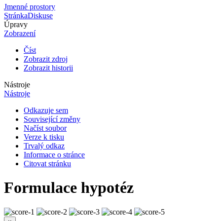
Jmenné prostory
Stránka
Diskuse
Úpravy
Zobrazení
Číst
Zobrazit zdroj
Zobrazit historii
Nástroje
Nástroje
Odkazuje sem
Související změny
Načíst soubor
Verze k tisku
Trvalý odkaz
Informace o stránce
Citovat stránku
Formulace hypotéz